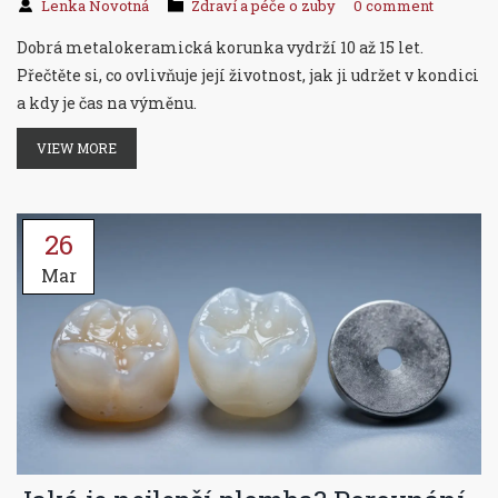
Lenka Novotná
Zdraví a péče o zuby
0 comment
Dobrá metalokeramická korunka vydrží 10 až 15 let.
Přečtěte si, co ovlivňuje její životnost, jak ji udržet v kondici
a kdy je čas na výměnu.
VIEW MORE
26
Mar