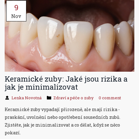
9
Nov
Keramické zuby: Jaké jsou rizika a
jak je minimalizovat
Lenka Novotná
Zdraví a péče o zuby
0 comment
Keramické zuby vypadají přirozeně, ale mají rizika -
praskání, uvolnění nebo opotřebení sousedních zubů.
Zjistěte, jak je minimalizovat a co dělat, když se něco
pokazí.