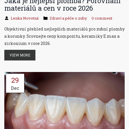
Jaká je nejlepší plomba? Porovnání
materiálů a cen v roce 2026
Lenka Novotná
Zdraví a péče o zuby
0 comment
Objektivní přehled nejlepších materiálů pro zubní plomby
a korunky. Srovnejte ceny kompozitu, keramiky E.max a
zirkonium v roce 2026.
VIEW MORE
29
Dec