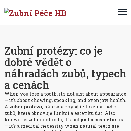
Zubní protézy: co je
dobré vědět o
náhradách zubů, typech
a cenách
When you lose a tooth, it’s not just about appearance
— it’s about chewing, speaking, and even jaw health.
A
zubní protéza
,
náhrada chybějícího zubu nebo
zubů, která obnovuje funkci a estetiku úst
. Also
known as
zubní náhrada
, it’s not just a cosmetic fix
— it’s a medical necessity when natural teeth are