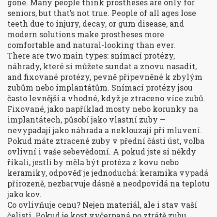
gone.
Many people think prostheses are only for
seniors, but that’s not true. People of all ages lose
teeth due to injury, decay, or gum disease, and
modern solutions make prostheses more
comfortable and natural-looking than ever.
There are two main types:
snímací protézy
,
náhrady, které si můžete sundat a znovu nasadit
,
and
fixované protézy
,
pevně připevněné k zbylým
zubům nebo implantátům
. Snímací protézy jsou
často levnější a vhodné, když je ztraceno více zubů.
Fixované, jako například mosty nebo korunky na
implantátech, působí jako vlastní zuby —
nevypadají jako náhrada a neklouzají při mluvení.
Pokud máte ztracené zuby v přední části úst, volba
ovlivní i vaše sebevědomí. A pokud jste si někdy
říkali, jestli by měla být protéza z kovu nebo
keramiky, odpověď je jednoduchá: keramika vypadá
přirozeně, nezbarvuje dásně a neodpovídá na teplotu
jako kov.
Co ovlivňuje cenu? Nejen materiál, ale i stav vaší
čelisti. Pokud je kost vyčerpaná po ztrátě zubu,