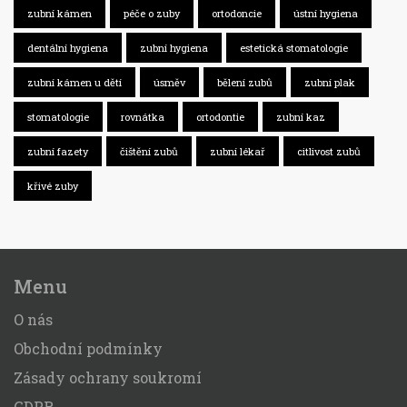
zubní kámen
péče o zuby
ortodoncie
ústní hygiena
dentální hygiena
zubní hygiena
estetická stomatologie
zubní kámen u dětí
úsměv
bělení zubů
zubní plak
stomatologie
rovnátka
ortodontie
zubní kaz
zubní fazety
čištění zubů
zubní lékař
citlivost zubů
křivé zuby
Menu
O nás
Obchodní podmínky
Zásady ochrany soukromí
GDPR