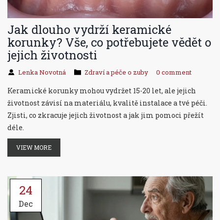
Jak dlouho vydrží keramické
korunky? Vše, co potřebujete vědět o
jejich životnosti
Lenka Novotná
Zdraví a péče o zuby
0 comment
Keramické korunky mohou vydržet 15-20 let, ale jejich
životnost závisí na materiálu, kvalitě instalace a tvé péči.
Zjisti, co zkracuje jejich životnost a jak jim pomoci přežít
déle.
VIEW MORE
24
Dec