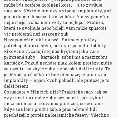
může být potřeba doplnění kosti — a to zvyšuje
náklady. Některé protézy vyžadují implantáty, jiné
jen přilepení k sousedním zubům. A nezapomeňte:
nejlevnější volba není vždy ta nejlepší. Protéza,
která se uvolňuje nebo bolejí, vám může způsobit
víc problémů než ztracený zub.
Nezapomeňte také na péči. Snímací protézy
potřebují denní čištění, někdy i speciální tablety.
Fixované vyžadují stejnou hygienu jako vaše
přirozené zuby — kartáček, zubní nit a mezizubní
kartáčky. Pokud necháte plak kolem protézy, může
se rozšířit na zbylé zuby a způsobit další ztráty. To
je důvod, proč některé lidé přecházejí z protéz na
implantáty — nejen kvůli pohodlí, ale protože je to
delší řešení.
Co najdete v článcích níže? Praktické rady, jak se
zvyknout na umělé zuby bez bolesti, jak vybrat
mezi snímací a fixovanou protézou, co se stane,
když se ulomí přední zub, a proč některé lidi
přecházejí z protéz na keramické fazety. Všechno