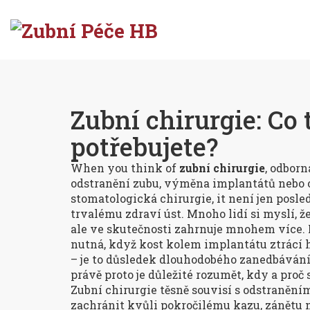
Zubní chirurgie: Co t
potřebujete?
When you think of
zubní chirurgie
,
odborná
odstranění zubu, výměna implantátů nebo 
stomatologická chirurgie
, it
není jen posled
trvalému zdraví úst
.
Mnoho lidí si myslí, ž
ale ve skutečnosti zahrnuje mnohem více.
nutná, když kost kolem implantátu ztrácí h
– je to důsledek dlouhodobého zanedbáván
právě proto je důležité rozumět, kdy a proč s
Zubní chirurgie těsně souvisí s
odstranění
zachránit kvůli pokročilému kazu, zánětu 