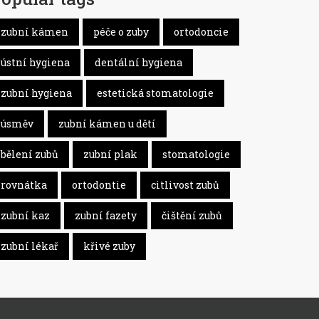
zubní kámen
péče o zuby
ortodoncie
ústní hygiena
dentální hygiena
zubní hygiena
estetická stomatologie
úsměv
zubní kámen u dětí
bělení zubů
zubní plak
stomatologie
rovnátka
ortodontie
citlivost zubů
zubní kaz
zubní fazety
čištění zubů
zubní lékař
křivé zuby