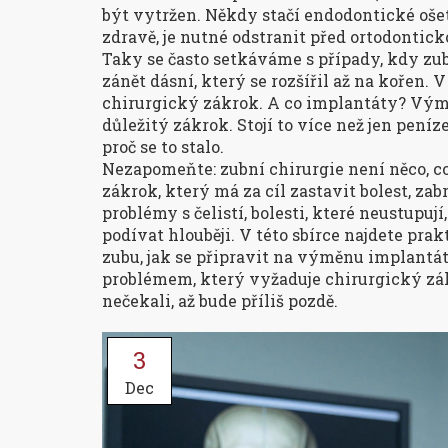
být vytržen. Někdy stačí endodontické ošet
zdravě, je nutné odstranit před ortodontic
Taky se často setkáváme s případy, kdy zub
zánět dásní, který se rozšířil až na kořen.
chirurgický zákrok. A co implantáty? Výměn
důležitý zákrok. Stojí to více než jen peníze
proč se to stalo.
Nezapomeňte: zubní chirurgie není něco, co 
zákrok, který má za cíl zastavit bolest, za
problémy s čelistí, bolesti, které neustupují
podívat hlouběji. V této sbírce najdete prak
zubu, jak se připravit na výměnu implantá
problémem, který vyžaduje chirurgický zákr
nečekali, až bude příliš pozdě.
3
Dec