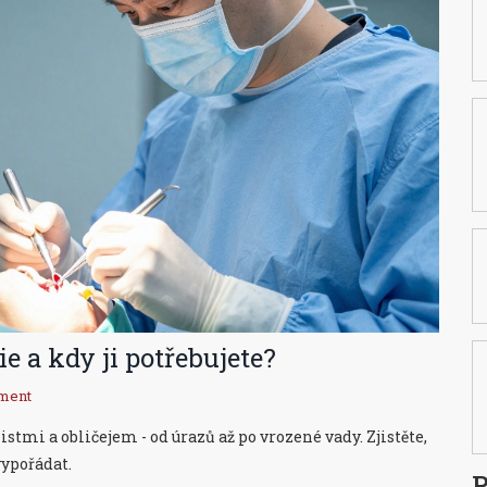
ie a kdy ji potřebujete?
ment
stmi a obličejem - od úrazů až po vrozené vady. Zjistěte,
vypořádat.
P