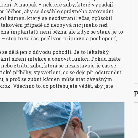
ření. A naopak – některé zuby, které vypadají
kou léčbou, aby se dosáhlo správného zarovnání.
ní kámen, který se neodstranil včas, způsobil
 V takovém případě už nezbývá nic jiného než
a implantátů není běžná, ale když se stane, je to
 – stojí to za čas, pečlivou přípravu a pochopení,
se dělá jen z důvodu pohodlí. Je to lékařský
bránit šíření infekce a obnovit funkci. Pokud máte
, nebo ztrátu zubu, která se nezastavuje, je čas se
tické příběhy, vysvětlení, co se děje při odstranění
tu, a proč se zubní kámen může stát závažným
ok. Všechno to, co potřebujete vědět, aby jste
P