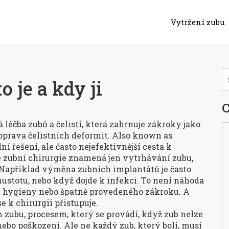
Vytržení zubu
o je a kdy ji
C
 léčba zubů a čelistí, která zahrnuje zákroky jako
oprava čelistních deformit
. Also known as
ní řešení, ale často nejefektivnější cesta k
e zubní chirurgie znamená jen vytrhávání zubu,
 Například výměna zubních implantátů je často
ustotu, nebo když dojde k infekci. To není náhoda
í hygieny nebo špatně provedeného zákroku. A
e k chirurgii přistupuje.
m zubu
,
procesem, který se provádí, když zub nelze
nebo poškození
.
Ale ne každý zub, který bolí, musí