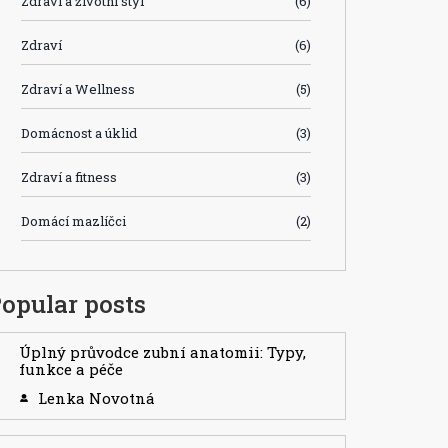
Zdraví a životní styl
(6)
Zdraví
(6)
Zdraví a Wellness
(5)
Domácnost a úklid
(3)
Zdraví a fitness
(3)
Domácí mazlíčci
(2)
opular posts
Úplný průvodce zubní anatomii: Typy,
funkce a péče
Lenka Novotná