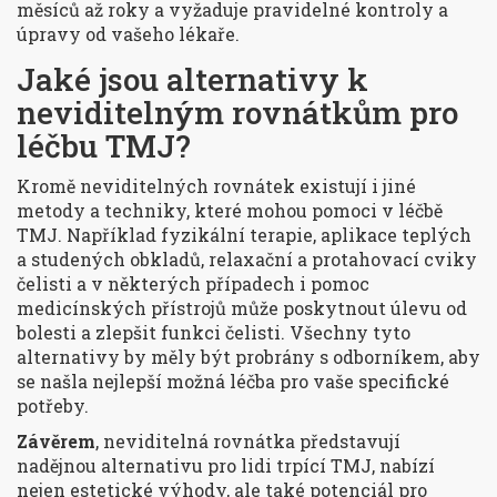
měsíců až roky a vyžaduje pravidelné kontroly a
úpravy od vašeho lékaře.
Jaké jsou alternativy k
neviditelným rovnátkům pro
léčbu TMJ?
Kromě neviditelných rovnátek existují i jiné
metody a techniky, které mohou pomoci v léčbě
TMJ. Například fyzikální terapie, aplikace teplých
a studených obkladů, relaxační a protahovací cviky
čelisti a v některých případech i pomoc
medicínských přístrojů může poskytnout úlevu od
bolesti a zlepšit funkci čelisti. Všechny tyto
alternativy by měly být probrány s odborníkem, aby
se našla nejlepší možná léčba pro vaše specifické
potřeby.
Závěrem
, neviditelná rovnátka představují
nadějnou alternativu pro lidi trpící TMJ, nabízí
nejen estetické výhody, ale také potenciál pro