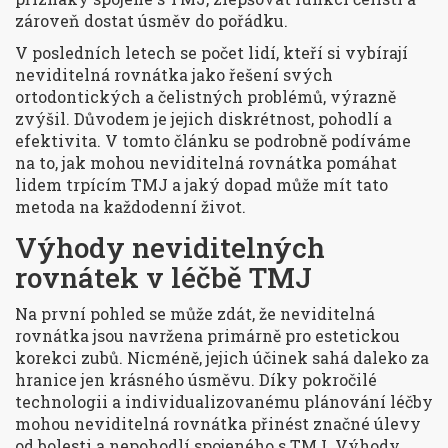
zároveň dostat úsměv do pořádku.
V posledních letech se počet lidí, kteří si vybírají
neviditelná rovnátka jako řešení svých
ortodontických a čelistných problémů, výrazně
zvýšil. Důvodem je jejich diskrétnost, pohodlí a
efektivita. V tomto článku se podrobně podíváme
na to, jak mohou neviditelná rovnátka pomáhat
lidem trpícím TMJ a jaký dopad může mít tato
metoda na každodenní život.
Výhody neviditelných
rovnátek v léčbě TMJ
Na první pohled se může zdát, že neviditelná
rovnátka jsou navržena primárně pro estetickou
korekci zubů. Nicméně, jejich účinek sahá daleko za
hranice jen krásného úsměvu. Díky pokročilé
technologii a individualizovanému plánování léčby
mohou neviditelná rovnátka přinést značné úlevy
od bolesti a nepohodlí spojeného s TMJ. Výhody