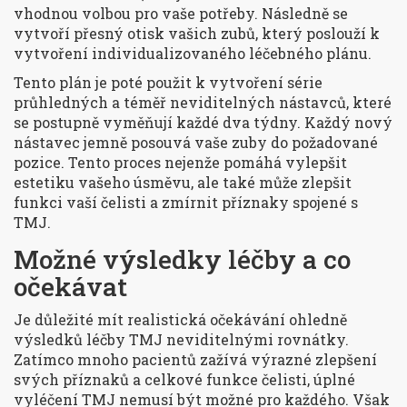
vhodnou volbou pro vaše potřeby. Následně se
vytvoří přesný otisk vašich zubů, který poslouží k
vytvoření individualizovaného léčebného plánu.
Tento plán je poté použit k vytvoření série
průhledných a téměř neviditelných nástavců, které
se postupně vyměňují každé dva týdny. Každý nový
nástavec jemně posouvá vaše zuby do požadované
pozice. Tento proces nejenže pomáhá vylepšit
estetiku vašeho úsměvu, ale také může zlepšit
funkci vaší čelisti a zmírnit příznaky spojené s
TMJ.
Možné výsledky léčby a co
očekávat
Je důležité mít realistická očekávání ohledně
výsledků léčby TMJ neviditelnými rovnátky.
Zatímco mnoho pacientů zažívá výrazné zlepšení
svých příznaků a celkové funkce čelisti, úplné
vyléčení TMJ nemusí být možné pro každého. Však