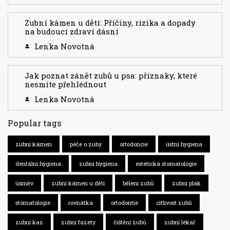
Zubní kámen u dětí: Příčiny, rizika a dopady
na budoucí zdraví dásní
Lenka Novotná
Jak poznat zánět zubů u psa: příznaky, které
nesmíte přehlédnout
Lenka Novotná
Popular tags
zubní kámen
péče o zuby
ortodoncie
ústní hygiena
dentální hygiena
zubní hygiena
estetická stomatologie
úsměv
zubní kámen u dětí
bělení zubů
zubní plak
stomatologie
rovnátka
ortodontie
citlivost zubů
zubní kaz
zubní fazety
čištění zubů
zubní lékař