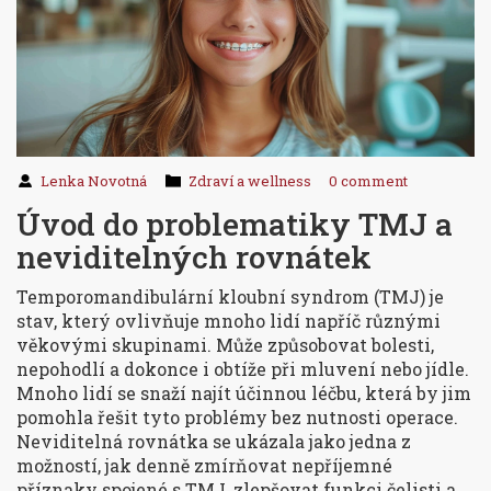
Lenka Novotná
Zdraví a wellness
0 comment
Úvod do problematiky TMJ a
neviditelných rovnátek
Temporomandibulární kloubní syndrom (TMJ) je
stav, který ovlivňuje mnoho lidí napříč různými
věkovými skupinami. Může způsobovat bolesti,
nepohodlí a dokonce i obtíže při mluvení nebo jídle.
Mnoho lidí se snaží najít účinnou léčbu, která by jim
pomohla řešit tyto problémy bez nutnosti operace.
Neviditelná rovnátka se ukázala jako jedna z
možností, jak denně zmírňovat nepříjemné
příznaky spojené s TMJ, zlepšovat funkci čelisti a