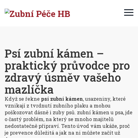
Psí zubní kámen –
praktický průvodce pro
zdravý úsměv vašeho
mazlíčka
Když se řekne
psí zubní kámen
,
usazeniny, které
vznikají z tvrdnutí zubního plaku a mohou
poškozovat dásně i zuby psů
.
zubní kámen u psa
, jde
o častý problém, na který se mnoho majitelů
nedostatečně připraví. Tento úvod vám ukáže, proč
je prevence důležitá a jak na ni můžete začít už