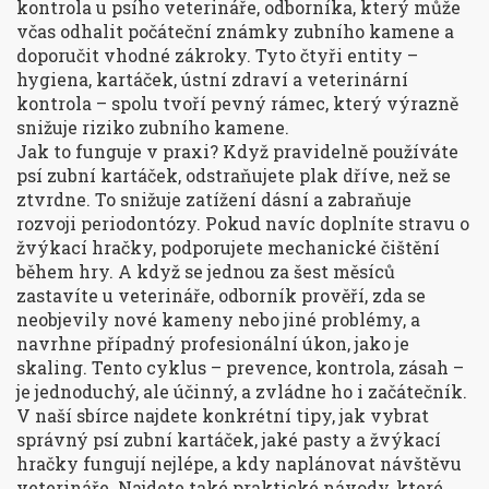
kontrola u
psího veterináře
,
odborníka, který může
včas odhalit počáteční známky zubního kamene a
doporučit vhodné zákroky
. Tyto čtyři entity –
hygiena, kartáček, ústní zdraví a veterinární
kontrola – spolu tvoří pevný rámec, který výrazně
snižuje riziko zubního kamene.
Jak to funguje v praxi? Když pravidelně používáte
psí zubní kartáček, odstraňujete plak dříve, než se
ztvrdne. To snižuje zatížení dásní a zabraňuje
rozvoji periodontózy. Pokud navíc doplníte stravu o
žvýkací hračky, podporujete mechanické čištění
během hry. A když se jednou za šest měsíců
zastavíte u veterináře, odborník prověří, zda se
neobjevily nové kameny nebo jiné problémy, a
navrhne případný profesionální úkon, jako je
skaling. Tento cyklus – prevence, kontrola, zásah –
je jednoduchý, ale účinný, a zvládne ho i začátečník.
V naší sbírce najdete konkrétní tipy, jak vybrat
správný psí zubní kartáček, jaké pasty a žvýkací
hračky fungují nejlépe, a kdy naplánovat návštěvu
veterináře. Najdete také praktické návody, které