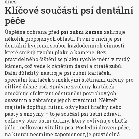
dnes.
Klíčové součásti psí dentální
péče
Úspěšná ochrana před
psí zubní kámen
zahrnuje
několik propojených oblastí. První z nich je
psí
dentální hygiena
,
soubor každodenních činností,
které snižují tvorbu plaku a kamene
. Bez
pravidelného čištění se plaku rychle mění v tvrdý
kámen, což vede k zánětům dásní a ztrátě zubů.
Další důležitý nástroj je
psí zubní kartáček
,
speciální kartáček s měkkými štětinami určený pro
citlivé dásně psů
. Správně zvolený kartáček
umožňuje efektivní odstranění povrchových
usazenin a zabraňuje jejich ztvrdnutí. Někteří
majitelé doplňují rutinu o žvýkací hračky nebo
pasty s enzymy – to je součást
psí ústní zdraví
,
celkový stav ústní dutiny, který ovlivňuje chuť k
jídlu i celkovou vitalitu psa
. Poslední úroveň péče,
na kterou nesmíme zapomenout, je pravidelná