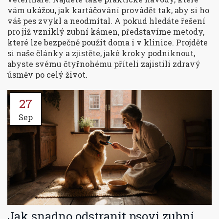
vám ukážou, jak kartáčování provádět tak, aby si ho
váš pes zvykl a neodmítal. A pokud hledáte řešení
pro již vzniklý zubní kámen, představíme metody,
které lze bezpečně použít doma i v klinice. Projděte
si naše články a zjistěte, jaké kroky podniknout,
abyste svému čtyřnohému příteli zajistili zdravý
úsměv po celý život.
27
Sep
Jak snadno odstranit psovi zubní