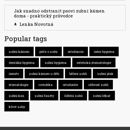
Jak snadno odstranit psovi zubní kámen
doma - praktický průvodce
Lenka Novotná
Popular tags
zubní kámen
péče o zuby
ortodoncie
ústní hygiena
dentální hygiena
zubní hygiena
estetická stomatologie
úsměv
zubní kámen u dětí
bělení zubů
zubní plak
stomatologie
rovnátka
ortodontie
citlivost zubů
zubní kaz
zubní fazety
čištění zubů
zubní lékař
křivé zuby