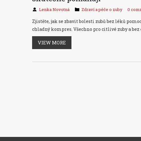
Lenka Novotná
Zdraví a péče o zuby
0 com
Zjistěte, jak se zbavit bolesti zubů bez léků pomo
chladný kompres. Všechno pro citlivé zuby a bez
VIEW MORE