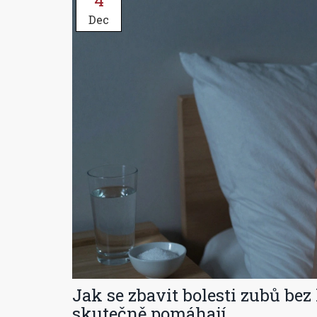
4
Dec
Jak se zbavit bolesti zubů bez
skutečně pomáhají