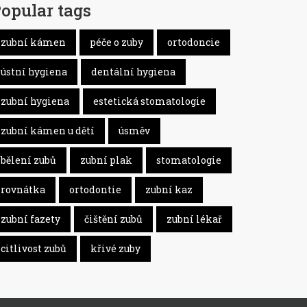
opular tags
zubní kámen
péče o zuby
ortodoncie
ústní hygiena
dentální hygiena
zubní hygiena
estetická stomatologie
zubní kámen u dětí
úsměv
bělení zubů
zubní plak
stomatologie
rovnátka
ortodontie
zubní kaz
zubní fazety
čištění zubů
zubní lékař
citlivost zubů
křivé zuby