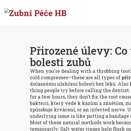
Přirozené úlevy: Co 
bolesti zubů
When you're dealing with a throbbing tootha
cold compresses—these are all types of
při
dočasnému ulehčení bolesti bez léků
. Also
thing people try before calling the dentist.
for a few hours, they don’t fix the root cau
bakterií, který vede k kazům a zánětům
,
z
způsobuje krvácení
, or an infected nerve.
underlying issue is like putting a bandage 
Most of these natural methods work becau
temporarily. Salt water rinses help flush o