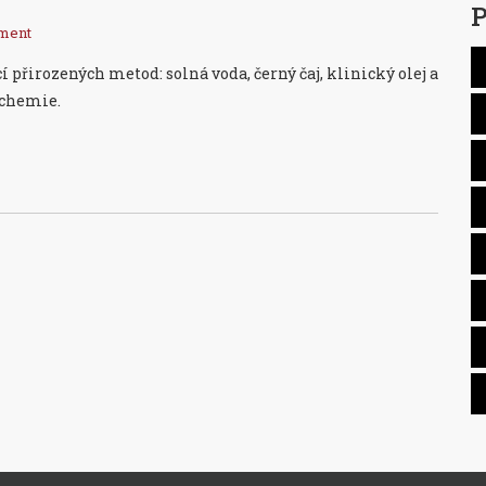
P
ment
cí přirozených metod: solná voda, černý čaj, klinický olej a
 chemie.