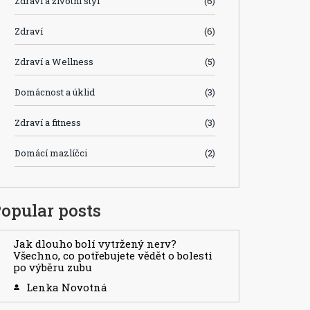
Zdraví a životní styl
(6)
Zdraví
(6)
Zdraví a Wellness
(5)
Domácnost a úklid
(3)
Zdraví a fitness
(3)
Domácí mazlíčci
(2)
opular posts
Jak dlouho bolí vytržený nerv?
Všechno, co potřebujete vědět o bolesti
po výběru zubu
Lenka Novotná