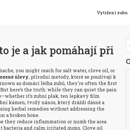
Vytržení zubu
to je a jak pomáhají při
C
che, you might reach for salt water, clove oil, or
rozené úlevy
,
přírodní metody, které se používají k
 known as
domácí léčba zubů
, they're often the first
 But here’s the truth: while they can quiet the pain
se—whether it’s
zubní plak
,
ten lepkavý film
ubní kámen
,
tvrdý nános, který dráždí dásně a
 Using herbal remedies without addressing the
on a broken bone.
se they reduce inflammation or numb the area
ut bacteria and calm irritated gums. Clove oil