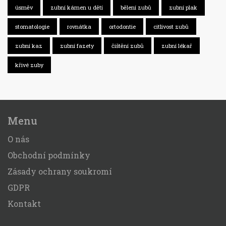
úsměv
zubní kámen u dětí
bělení zubů
zubní plak
stomatologie
rovnátka
ortodontie
citlivost zubů
zubní kaz
zubní fazety
čištění zubů
zubní lékař
křivé zuby
Menu
O nás
Obchodní podmínky
Zásady ochrany soukromí
GDPR
Kontakt