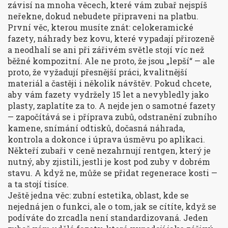
závisí na mnoha věcech, které vám zubař nejspíš
neřekne, dokud nebudete připraveni na platbu.
První věc, kterou musíte znát:
celokeramické
fazety
,
náhrady bez kovu, které vypadají přirozeně
a neodhalí se ani při zářivém světle
stojí víc než
běžné kompozitní. Ale ne proto, že jsou „lepší“ — ale
proto, že vyžadují přesnější práci, kvalitnější
materiál a častěji i několik návštěv. Pokud chcete,
aby vám fazety vydržely 15 let a nevybledly jako
plasty, zaplatíte za to. A nejde jen o samotné fazety
— započítává se i příprava zubů, odstranění zubního
kamene, snímání odtisků, dočasná náhrada,
kontrola a dokonce i úprava úsměvu po aplikaci.
Někteří zubaři v ceně nezahrnují rentgen, který je
nutný, aby zjistili, jestli je kost pod zuby v dobrém
stavu. A když ne, může se přidat regenerace kosti —
a ta stojí tisíce.
Ještě jedna věc:
zubní estetika
,
oblast, kde se
nejedná jen o funkci, ale o tom, jak se cítíte, když se
podíváte do zrcadla
není standardizovaná. Jeden