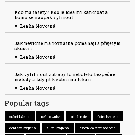
Kdo má fazety? Kdo je ideální kandidát a
komu se naopak vyhnout
Lenka Novotná
Jak neviditelná rovnátka pomáhají s přejetým
skusem
Lenka Novotná
Jak vytrhnout zub aby to nebolelo: bezpečné
metody a kdy jít k zubnímu lékaři
Lenka Novotná
Popular tags
zubní kámen
péče o zuby
ortodoncie
ústní hygiena
dentální hygiena
zubní hygiena
estetická stomatologie