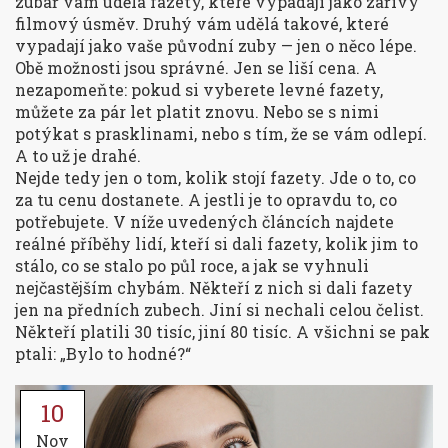
zubař vám udělá fazety, které vypadají jako zářivý
filmový úsměv. Druhý vám udělá takové, které
vypadají jako vaše původní zuby — jen o něco lépe.
Obě možnosti jsou správné. Jen se liší cena. A
nezapomeňte: pokud si vyberete levné fazety,
můžete za pár let platit znovu. Nebo se s nimi
potýkat s prasklinami, nebo s tím, že se vám odlepí.
A to už je drahé.
Nejde tedy jen o tom, kolik stojí fazety. Jde o to, co
za tu cenu dostanete. A jestli je to opravdu to, co
potřebujete. V níže uvedených článcích najdete
reálné příběhy lidí, kteří si dali fazety, kolik jim to
stálo, co se stalo po půl roce, a jak se vyhnuli
nejčastějším chybám. Někteří z nich si dali fazety
jen na předních zubech. Jiní si nechali celou čelist.
Někteří platili 30 tisíc, jiní 80 tisíc. A všichni se pak
ptali: „Bylo to hodné?“
10
Nov