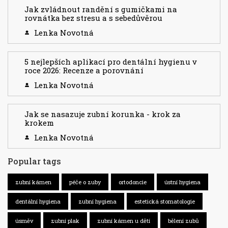
Jak zvládnout randění s gumičkami na
rovnátka bez stresu a s sebedůvěrou
Lenka Novotná
5 nejlepších aplikací pro dentální hygienu v
roce 2026: Recenze a porovnání
Lenka Novotná
Jak se nasazuje zubní korunka - krok za
krokem
Lenka Novotná
Popular tags
zubní kámen
péče o zuby
ortodoncie
ústní hygiena
dentální hygiena
zubní hygiena
estetická stomatologie
úsměv
zubní plak
zubní kámen u dětí
bělení zubů