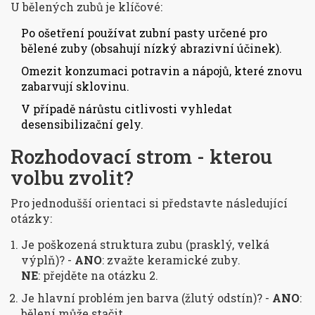
U bělených zubů je klíčové:
Po ošetření používat zubní pasty určené pro
bělené zuby (obsahují nízký abrazivní účinek).
Omezit konzumaci potravin a nápojů, které znovu
zabarvují sklovinu.
V případě nárůstu citlivosti vyhledat
desensibilizační gely.
Rozhodovací strom - kterou
volbu zvolit?
Pro jednodušší orientaci si představte následující
otázky:
Je poškozená struktura zubu (prasklý, velká
výplň)? -
ANO
: zvažte keramické zuby.
NE
: přejděte na otázku 2.
Je hlavní problém jen barva (žlutý odstín)? -
ANO
:
bělení může stačit.