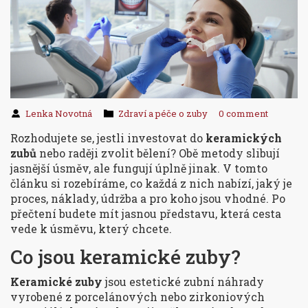
Lenka Novotná
Zdraví a péče o zuby
0 comment
Rozhodujete se, jestli investovat do
keramických
zubů
nebo raději zvolit bělení? Obě metody slibují
jasnější úsměv, ale fungují úplně jinak. V tomto
článku si rozebíráme, co každá z nich nabízí, jaký je
proces, náklady, údržba a pro koho jsou vhodné. Po
přečtení budete mít jasnou představu, která cesta
vede k úsměvu, který chcete.
Co jsou keramické zuby?
Keramické zuby
jsou estetické zubní náhrady
vyrobené z porcelánových nebo zirkoniových