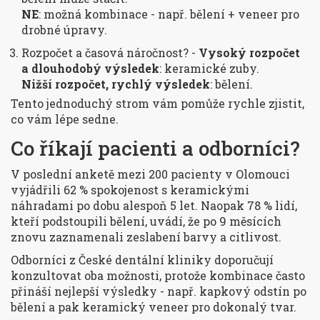
NE
: možná kombinace - např. bělení + veneer pro
drobné úpravy.
Rozpočet a časová náročnost? -
Vysoký rozpočet
a dlouhodobý výsledek
: keramické zuby.
Nižší rozpočet, rychlý výsledek
: bělení.
Tento jednoduchý strom vám pomůže rychle zjistit,
co vám lépe sedne.
Co říkají pacienti a odborníci?
V poslední anketě mezi 200 pacienty v Olomouci
vyjádřili 62 % spokojenost s keramickými
náhradami po dobu alespoň 5 let. Naopak 78 % lidí,
kteří podstoupili bělení, uvádí, že po 9 měsících
znovu zaznamenali zeslabení barvy a citlivost.
Odborníci z
České dentální kliniky
doporučují
konzultovat oba možnosti, protože kombinace často
přináší nejlepší výsledky - např. kapkový odstín po
bělení a pak keramický veneer pro dokonalý tvar.