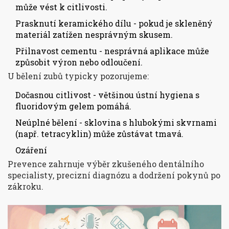
může vést k citlivosti.
Prasknutí keramického dílu - pokud je skleněný
materiál zatížen nesprávným skusem.
Přilnavost cementu - nesprávná aplikace může
způsobit výron nebo odloučení.
U
bělení zubů
typicky pozorujeme:
Dočasnou citlivost - většinou ústní hygiena s
fluoridovým gelem pomáhá.
Neúplné bělení - sklovina s hlubokými skvrnami
(např. tetracyklin) může zůstávat tmavá.
Ozáření
Prevence zahrnuje výběr zkušeného dentálního
specialisty, precizní diagnózu a dodržení pokynů po
zákroku.