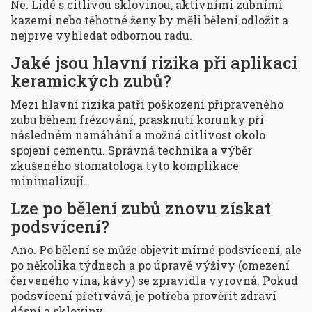
Ne. Lidé s citlivou sklovinou, aktivními zubními
kazemi nebo těhotné ženy by měli bělení odložit a
nejprve vyhledat odbornou radu.
Jaké jsou hlavní rizika při aplikaci
keramických zubů?
Mezi hlavní rizika patří poškození připraveného
zubu během frézování, prasknutí korunky při
následném namáhání a možná citlivost okolo
spojení cementu. Správná technika a výběr
zkušeného stomatologa tyto komplikace
minimalizují.
Lze po bělení zubů znovu získat
podsvícení?
Ano. Po bělení se může objevit mírné podsvícení, ale
po několika týdnech a po úpravě výživy (omezení
červeného vína, kávy) se zpravidla vyrovná. Pokud
podsvícení přetrvává, je potřeba prověřit zdraví
dásní a skloviny.