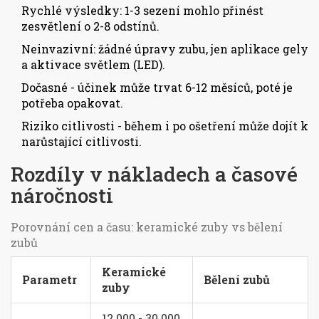
Rychlé výsledky: 1-3 sezení mohlo přinést
zesvětlení o 2-8 odstínů.
Neinvazivní: žádné úpravy zubu, jen aplikace gely
a aktivace světlem (LED).
Dočasné - účinek může trvat 6-12 měsíců, poté je
potřeba opakovat.
Riziko citlivosti - během i po ošetření může dojít k
narůstající citlivosti.
Rozdíly v nákladech a časové
náročnosti
Porovnání cen a času: keramické zuby vs bělení
zubů
Keramické
Parametr
Bělení zubů
zuby
12 000 - 30 000