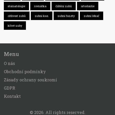
stomatologie
rovnátka
čištění zubů
ortodontie
citlivost zubů
zubní kaz
zubní fazety
zubní lékař
křivé zuby
Menu
O nás
Obchodní podmínky
Zásady ochrany soukromí
GDPR
Kontakt
© 2026. All rights reserved.