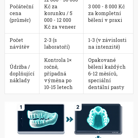
Počáteční
Kč za
3 000 - 8 000 Kč
cena
korunku / 5
za kompletní
(průměr)
000 - 12 000
bělení v praxi
Kč za veneer
Počet
2-3 (s
1-3 (v závislosti
návštěv
laboratoří)
na intenzitě)
Kontrola 1×
Opakované
Údržba /
ročně,
bělení každých
doplňující
případná
6-12 měsíců,
náklady
výměna po
speciální
10-15 letech
dentální pasty