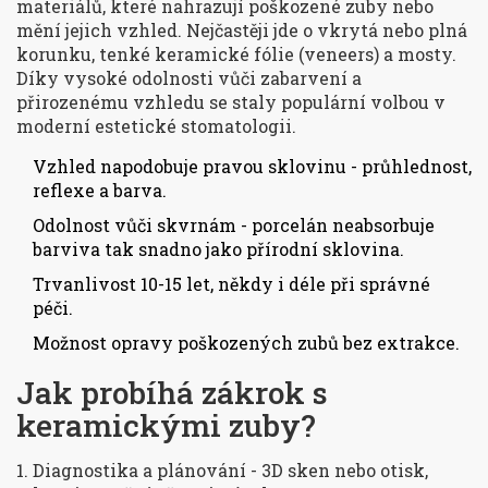
materiálů, které nahrazují poškozené zuby nebo
mění jejich vzhled. Nejčastěji jde o
vkrytá nebo plná
korunku, tenké keramické fólie (veneers) a mosty.
Díky vysoké odolnosti vůči zabarvení a
přirozenému vzhledu se staly populární volbou v
moderní estetické stomatologii.
Vzhled napodobuje pravou sklovinu - průhlednost,
reflexe a barva.
Odolnost vůči skvrnám - porcelán neabsorbuje
barviva tak snadno jako přírodní sklovina.
Trvanlivost 10-15 let, někdy i déle při správné
péči.
Možnost opravy poškozených zubů bez extrakce.
Jak probíhá zákrok s
keramickými zuby?
Diagnostika a plánování - 3D sken nebo otisk,