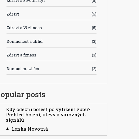
Zdraví a životní styl
(6)
Zdraví
(6)
Zdraví a Wellness
(5)
Domácnost a úklid
(3)
Zdraví a fitness
(3)
Domácí mazlíčci
(2)
opular posts
Kdy odezní bolest po vytržení zubu?
Přehled hojení, úlevy a varovných
signálů
Lenka Novotná