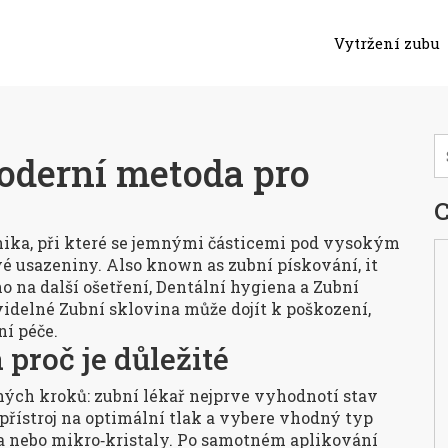
Vytržení zubu
oderní metoda pro
C
ika, při které se jemnými částicemi pod vysokým
vé usazeniny
. Also known as
zubní pískování
, it
o na další ošetření
,
Dentální hygiena
a
Zubní
videlné
Zubní sklovina
může dojít k poškození,
ní péče.
proč je důležité
ých kroků: zubní lékař nejprve vyhodnotí stav
přístroj na optimální tlak a vybere vhodný typ
ona nebo mikro‑kristaly. Po samotném aplikování