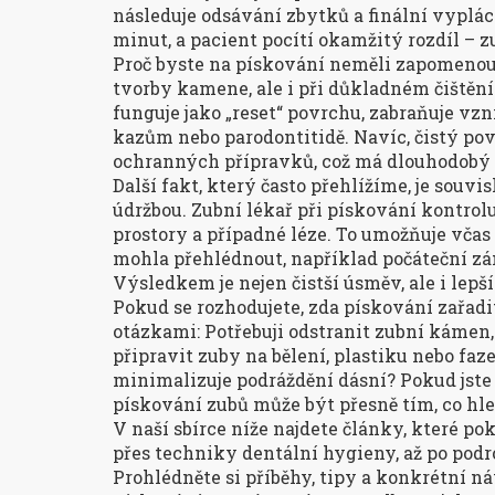
následuje odsávání zbytků a finální vyplách
minut, a pacient pocítí okamžitý rozdíl – 
Proč byste na pískování neměli zapomeno
tvorby kamene, ale i při důkladném čištěn
funguje jako „reset“ povrchu, zabraňuje vz
kazům nebo parodontitidě. Navíc, čistý pov
ochranných přípravků, což má dlouhodobý v
Další fakt, který často přehlížíme, je souv
údržbou. Zubní lékař při pískování kontrolu
prostory a případné léze. To umožňuje včas
mohla přehlédnout, například počáteční zá
Výsledkem je nejen čistší úsměv, ale i lep
Pokud se rozhodujete, zda pískování zařadi
otázkami: Potřebuji odstranit zubní kámen
připravit zuby na bělení, plastiku nebo faz
minimalizuje podráždění dásní? Pokud jste 
pískování zubů může být přesně tím, co hle
V naší sbírce níže najdete články, které p
přes techniky dentální hygieny, až po podro
Prohlédněte si příběhy, tipy a konkrétní n