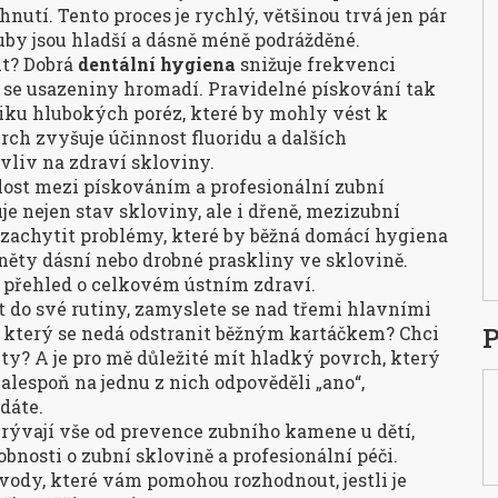
nutí. Tento proces je rychlý, většinou trvá jen pár
zuby jsou hladší a dásně méně podrážděné.
ut? Dobrá
dentální hygiena
snižuje frekvenci
í se usazeniny hromadí. Pravidelné pískování tak
niku hlubokých poréz, které by mohly vést k
rch zvyšuje účinnost fluoridu a dalších
liv na zdraví skloviny.
islost mezi pískováním a profesionální zubní
je nejen stav skloviny, ale i dřeně, mezizubní
 zachytit problémy, které by běžná domácí hygiena
něty dásní nebo drobné praskliny ve sklovině.
ší přehled o celkovém ústním zdraví.
t do své rutiny, zamyslete se nad třemi hlavními
P
, který se nedá odstranit běžným kartáčkem? Chci
ety? A je pro mě důležité mít hladký povrch, který
alespoň na jednu z nich odpověděli „ano“,
dáte.
okrývají vše od prevence zubního kamene u dětí,
bnosti o zubní sklovině a profesionální péči.
ávody, které vám pomohou rozhodnout, jestli je