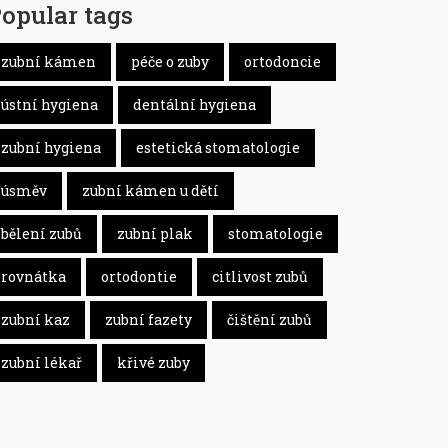
opular tags
zubní kámen
péče o zuby
ortodoncie
ústní hygiena
dentální hygiena
zubní hygiena
estetická stomatologie
úsměv
zubní kámen u dětí
bělení zubů
zubní plak
stomatologie
rovnátka
ortodontie
citlivost zubů
zubní kaz
zubní fazety
čištění zubů
zubní lékař
křivé zuby