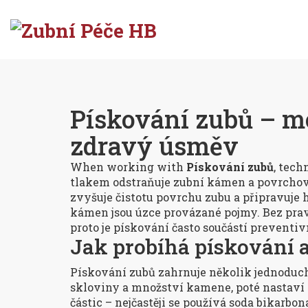
Pískování zubů – m
zdravý úsměv
When working with
Pískování zubů
,
techn
tlakem odstraňuje zubní kámen a povrcho
zvyšuje čistotu povrchu zubu a připravuje h
kámen
jsou úzce provázané pojmy. Bez pra
proto je pískování často součástí preventiv
Jak probíhá pískování a 
Pískování zubů zahrnuje několik jednoduch
skloviny a množství kamene, poté nastaví 
částic – nejčastěji se používá soda bikarb