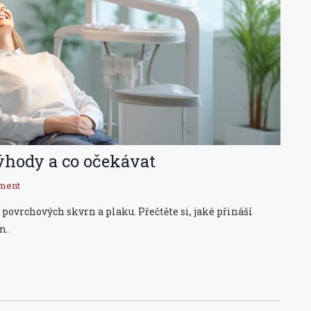
ýhody a co očekávat
ment
ovrchových skvrn a plaku. Přečtěte si, jaké přináší
m.