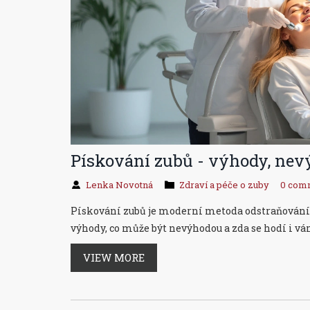
Pískování zubů - výhody, nev
Lenka Novotná
Zdraví a péče o zuby
0 com
Pískování zubů je moderní metoda odstraňování p
výhody, co může být nevýhodou a zda se hodí i vá
VIEW MORE