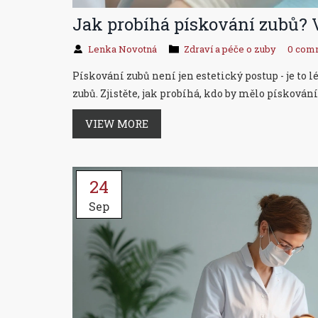
Jak probíhá pískování zubů? V
Lenka Novotná
Zdraví a péče o zuby
0 com
Pískování zubů není jen estetický postup - je to 
zubů. Zjistěte, jak probíhá, kdo by mělo pískování 
VIEW MORE
24
Sep