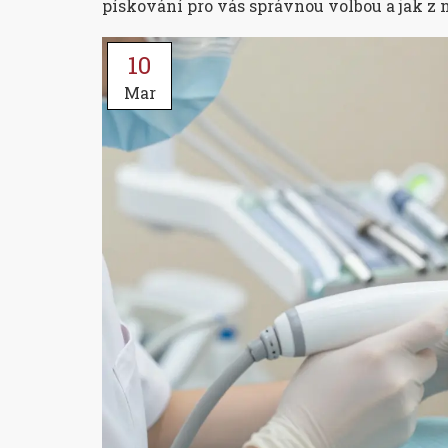
pískování pro vás správnou volbou a jak z
10
Mar