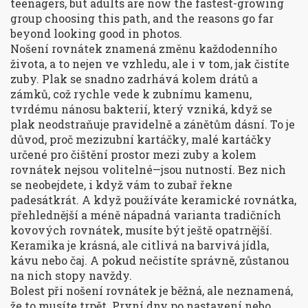
teenagers, but adults are now the fastest-growing
group choosing this path, and the reasons go far
beyond looking good in photos.
Nošení rovnátek znamená změnu každodenního
života, a to nejen ve vzhledu, ale i v tom, jak čistíte
zuby. Plak se snadno zadrhává kolem drátů a
zámků, což rychle vede k
zubnímu kamenu
,
tvrdému nánosu bakterií, který vzniká, když se
plak neodstraňuje pravidelně
a zánětům dásní. To je
důvod, proč
mezizubní kartáčky
,
malé kartáčky
určené pro čištění prostor mezi zuby a kolem
rovnátek
nejsou volitelné—jsou nutností. Bez nich
se neobejdete, i když vám to zubař řekne
padesátkrát. A když používáte
keramické rovnátka
,
přehlednější a méně nápadná varianta tradičních
kovových rovnátek
, musíte být ještě opatrnější.
Keramika je krásná, ale citlivá na barvivá jídla,
kávu nebo čaj. A pokud nečistíte správně, zůstanou
na nich stopy navždy.
Bolest při nošení rovnátek je běžná, ale neznamená,
že to musíte trpět. První dny po nastavení nebo