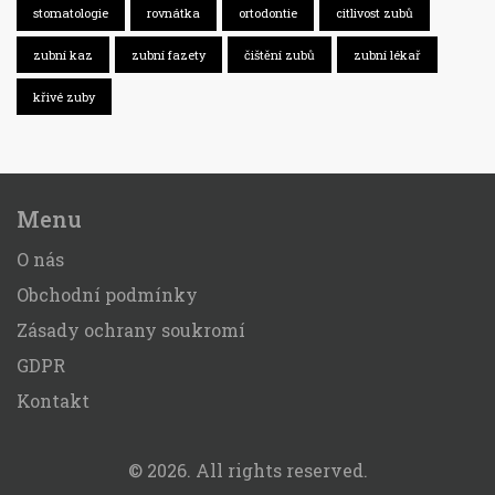
stomatologie
rovnátka
ortodontie
citlivost zubů
zubní kaz
zubní fazety
čištění zubů
zubní lékař
křivé zuby
Menu
O nás
Obchodní podmínky
Zásady ochrany soukromí
GDPR
Kontakt
© 2026. All rights reserved.