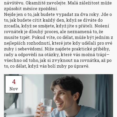
návštěvu. Okamžitě zavolejte. Malá záležitost může
způsobit měsíce zpoždění.
Nejde jen o to, jak budete vypadat za dva roky. Jde o
to, jak budete cítit každý den, když se díváte do
zrcadla, když se smějete, když jíte s přáteli. Nošení
rovnátek je dlouhý proces, ale neznamená to, že
musíte trpět. Pokud víte, co dělat, může být jedním z
nejlepších rozhodnutí, které jste kdy udělali pro své
zuby i sebevědomí. Níže najdete praktické příběhy,
rady a odpovědi na otázky, které vás možná trápí—
všechno od toho, jak si zvyknout na rovnátka, až po
to, co dělat, když vás bolí zuby po úpravě.
4
Nov