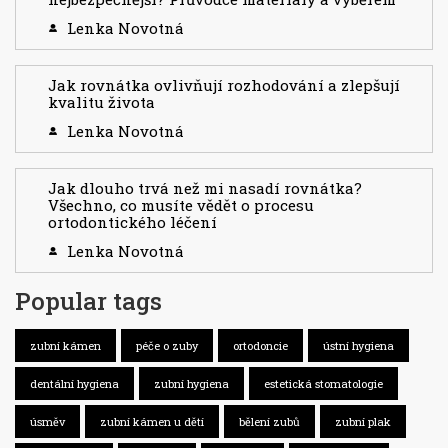
Lenka Novotná
Jak rovnátka ovlivňují rozhodování a zlepšují
kvalitu života
Lenka Novotná
Jak dlouho trvá než mi nasadí rovnátka?
Všechno, co musíte vědět o procesu
ortodontického léčení
Lenka Novotná
Popular tags
zubní kámen
péče o zuby
ortodoncie
ústní hygiena
dentální hygiena
zubní hygiena
estetická stomatologie
úsměv
zubní kámen u dětí
bělení zubů
zubní plak