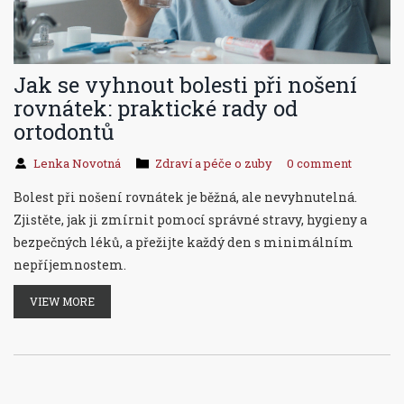
Jak se vyhnout bolesti při nošení
rovnátek: praktické rady od
ortodontů
Lenka Novotná
Zdraví a péče o zuby
0 comment
Bolest při nošení rovnátek je běžná, ale nevyhnutelná.
Zjistěte, jak ji zmírnit pomocí správné stravy, hygieny a
bezpečných léků, a přežijte každý den s minimálním
nepříjemnostem.
VIEW MORE