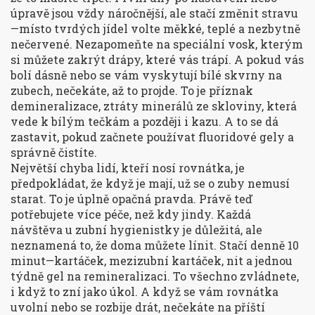
úpravě jsou vždy náročnější, ale stačí změnit stravu
—místo tvrdých jídel volte měkké, teplé a nezbytně
nečervené. Nezapomeňte na speciální vosk, kterým
si můžete zakrýt drápy, které vás trápí. A pokud vás
bolí dásně nebo se vám vyskytují bílé skvrny na
zubech, nečekáte, až to projde. To je příznak
demineralizace
,
ztráty minerálů ze skloviny, která
vede k bílým tečkám a později i kazu
. A to se dá
zastavit, pokud začnete používat fluoridové gely a
správně čistíte.
Největší chyba lidí, kteří nosí rovnátka, je
předpokládat, že když je mají, už se o zuby nemusí
starat. To je úplně opačná pravda. Právě teď
potřebujete více péče, než kdy jindy. Každá
návštěva u zubní hygienistky je důležitá, ale
neznamená to, že doma můžete línit. Stačí denně 10
minut—kartáček, mezizubní kartáček, nit a jednou
týdně gel na remineralizaci. To všechno zvládnete,
i když to zní jako úkol. A když se vám rovnátka
uvolní nebo se rozbije drát, nečekáte na příští