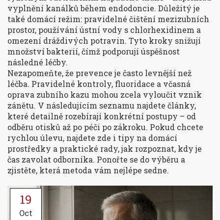
vyplnění kanálků během endodoncie. Důležitý je
také domácí režim: pravidelné čištění mezizubních
prostor, používání ústní vody s chlorhexidinem a
omezení dráždivých potravin. Tyto kroky snižují
množství bakterií, čímž podporují úspěšnost
následné léčby.
Nezapomeňte, že prevence je často levnější než
léčba. Pravidelné kontroly, fluoridace a včasná
oprava zubního kazu mohou zcela vyloučit vznik
zánětu. V následujícím seznamu najdete články,
které detailně rozebírají konkrétní postupy – od
odběru otisků až po péči po zákroku. Pokud chcete
rychlou úlevu, najdete zde i tipy na domácí
prostředky a praktické rady, jak rozpoznat, kdy je
čas zavolat odborníka. Ponořte se do výběru a
zjistěte, která metoda vám nejlépe sedne.
19
Oct