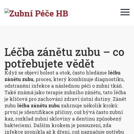
Léčba zánětu zubu – co
potřebujete vědět
Když se objeví bolest a otok, často hledáme
léčbu
zánětu zubu
,
proces, který kombinuje diagnostiku,
odstranění infekce a následnou péči o zubní tkáň
.
Také známá jako
terapie zubního zánětu
, tato léčba
je klíčová pro zachování zdraví ústní dutiny. Zánět
zubu
léčba zánětu zubu
zahrnuje několik kroků:
první je identifikace příčiny, což bývá často
zubní
kaz
,
rozklad zubní skloviny a dentinu způsobený
bakteriemi
. Dalším krokem je posouzení, zda
infekce pronikla až k dřeni, což naznačuje potřebu