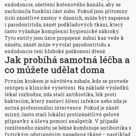
endodoncie
,
ošetření kořenového kanálu, aby se
zachránila funkční část zubu
. Pokud jsou přítomny
širší zánětlivé změny v dásních, může být zapojená
i
parodontitida
,
zánět podkladových tkání, který
často vyžaduje komplexní hygienické zákroky
.
Tyto entity jsou úzce propojené: zubní kaz vede k
zánětu, zánět může vyvolat parodontitidu a
endodoncie řeší hluboké poškození dřeně.
Jak probíhá samotná léčba a
co můžete udělat doma
Prvním krokem je návštěva zubaře, kde se provede
rentgen a klinické vyšetření. Na základě výsledků
lékař rozhodne, zda stačí
antibiotika
,
lék proti
bakteriím, který zastaví šíření infekce
nebo zda je
nutná profesionální intervence. Pokud je zánět
mírný, často stačí lokální protizánětlivé gelové
přípravky a úleva pomocí analgetik. V případě
rozšířeného zánětu se běžně kombinuje antibiotika s
fyzickým odstraněním napadené tkáně – například