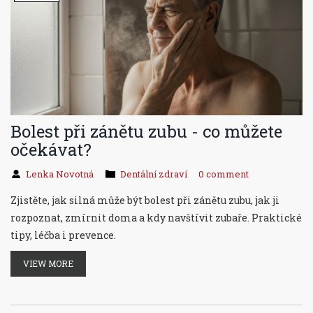
Bolest při zánětu zubu - co můžete
očekávat?
Lenka Novotná
Dentální zdraví
0 comment
Zjistěte, jak silná může být bolest při zánětu zubu, jak ji
rozpoznat, zmírnit doma a kdy navštívit zubaře. Praktické
tipy, léčba i prevence.
VIEW MORE