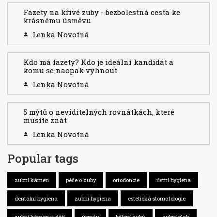
Fazety na křivé zuby - bezbolestná cesta ke
krásnému úsměvu
Lenka Novotná
Kdo má fazety? Kdo je ideální kandidát a
komu se naopak vyhnout
Lenka Novotná
5 mýtů o neviditelných rovnátkách, které
musíte znát
Lenka Novotná
Popular tags
zubní kámen
péče o zuby
ortodoncie
ústní hygiena
dentální hygiena
zubní hygiena
estetická stomatologie
zubní kámen u dětí
úsměv
bělení zubů
zubní plak