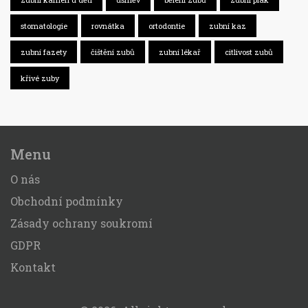
stomatologie
rovnátka
ortodontie
zubní kaz
zubní fazety
čištění zubů
zubní lékař
citlivost zubů
křivé zuby
Menu
O nás
Obchodní podmínky
Zásady ochrany soukromí
GDPR
Kontakt