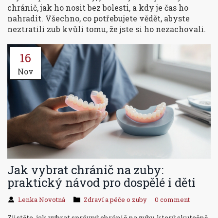
chránič, jak ho nosit bez bolesti, a kdy je čas ho
nahradit. Všechno, co potřebujete vědět, abyste
neztratili zub kvůli tomu, že jste si ho nezachovali.
16
Nov
Jak vybrat chránič na zuby:
praktický návod pro dospělé i děti
Lenka Novotná
Zdraví a péče o zuby
0 comment
Zjistěte, jak vybrat správný chránič na zuby, který skutečně