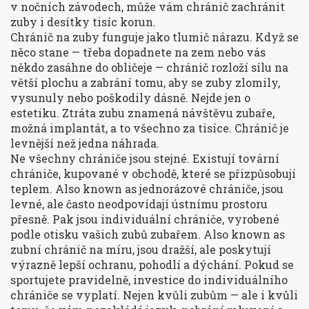
v nočních závodech, může vám chránič zachránit
zuby i desítky tisíc korun.
Chránič na zuby funguje jako tlumič nárazu. Když se
něco stane — třeba dopadnete na zem nebo vás
někdo zasáhne do obličeje — chránič rozloží sílu na
větší plochu a zabrání tomu, aby se zuby zlomily,
vysunuly nebo poškodily dásně. Nejde jen o
estetiku. Ztráta zubu znamená návštěvu zubaře,
možná implantát, a to všechno za tisíce. Chránič je
levnější než jedna náhrada.
Ne všechny chrániče jsou stejné. Existují
tovární
chrániče
,
kupované v obchodě, které se přizpůsobují
teplem
. Also known as
jednorázové chrániče
, jsou
levné, ale často neodpovídají ústnímu prostoru
přesně.
Pak jsou
individuální chrániče
,
vyrobené
podle otisku vašich zubů zubařem
. Also known as
zubní chránič na míru
, jsou dražší, ale poskytují
výrazně lepší ochranu, pohodlí a dýchání.
Pokud se
sportujete pravidelně, investice do individuálního
chrániče se vyplatí. Nejen kvůli zubům — ale i kvůli