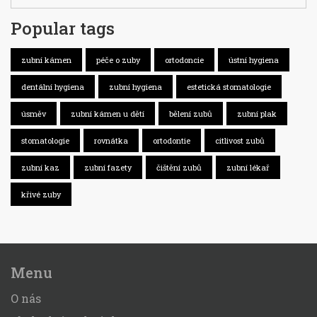
Popular tags
zubní kámen
péče o zuby
ortodoncie
ústní hygiena
dentální hygiena
zubní hygiena
estetická stomatologie
úsměv
zubní kámen u dětí
bělení zubů
zubní plak
stomatologie
rovnátka
ortodontie
citlivost zubů
zubní kaz
zubní fazety
čištění zubů
zubní lékař
křivé zuby
Menu
O nás