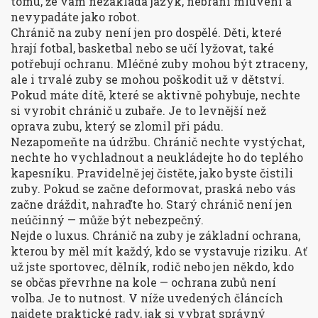
tomu, že vám nezakládá jazyk, nebrání mluvení a
nevypadáte jako robot.
Chránič na zuby není jen pro dospělé. Děti, které
hrají fotbal, basketbal nebo se učí lyžovat, také
potřebují ochranu. Mléčné zuby mohou být ztraceny,
ale i trvalé zuby se mohou poškodit už v dětství.
Pokud máte dítě, které se aktivně pohybuje, nechte
si vyrobit chránič u zubaře. Je to levnější než
oprava zubu, který se zlomil při pádu.
Nezapomeňte na údržbu. Chránič nechte vystýchat,
nechte ho vychladnout a neukládejte ho do teplého
kapesníku. Pravidelně jej čistěte, jako byste čistili
zuby. Pokud se začne deformovat, praská nebo vás
začne dráždit, nahraďte ho. Starý chránič není jen
neúčinný — může být nebezpečný.
Nejde o luxus. Chránič na zuby je základní ochrana,
kterou by měl mít každý, kdo se vystavuje riziku. Ať
už jste sportovec, dělník, rodič nebo jen někdo, kdo
se občas převrhne na kole — ochrana zubů není
volba. Je to nutnost. V níže uvedených článcích
najdete praktické rady, jak si vybrat správný