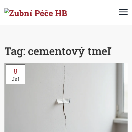
Tag: cementový tmeľ
8
Jul