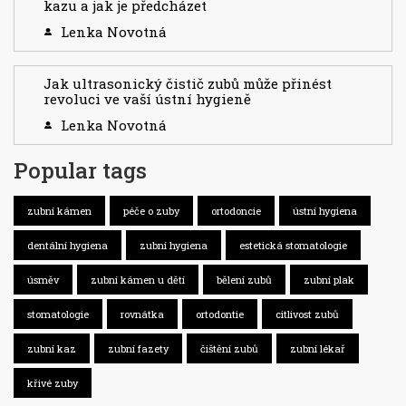
kazu a jak je předcházet
Lenka Novotná
Jak ultrasonický čistič zubů může přinést
revoluci ve vaší ústní hygieně
Lenka Novotná
Popular tags
zubní kámen
péče o zuby
ortodoncie
ústní hygiena
dentální hygiena
zubní hygiena
estetická stomatologie
úsměv
zubní kámen u dětí
bělení zubů
zubní plak
stomatologie
rovnátka
ortodontie
citlivost zubů
zubní kaz
zubní fazety
čištění zubů
zubní lékař
křivé zuby