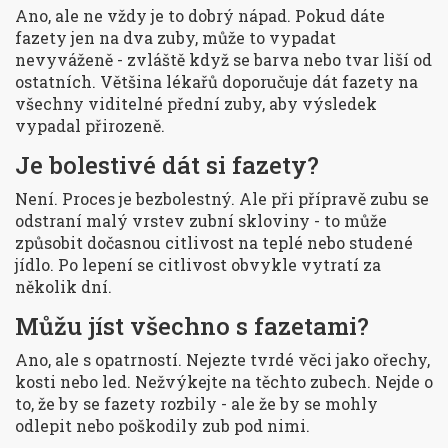
Ano, ale ne vždy je to dobrý nápad. Pokud dáte
fazety jen na dva zuby, může to vypadat
nevyváženě - zvláště když se barva nebo tvar liší od
ostatních. Většina lékařů doporučuje dát fazety na
všechny viditelné přední zuby, aby výsledek
vypadal přirozeně.
Je bolestivé dát si fazety?
Není. Proces je bezbolestný. Ale při přípravě zubu se
odstraní malý vrstev zubní skloviny - to může
způsobit dočasnou citlivost na teplé nebo studené
jídlo. Po lepení se citlivost obvykle vytratí za
několik dní.
Můžu jíst všechno s fazetami?
Ano, ale s opatrností. Nejezte tvrdé věci jako ořechy,
kosti nebo led. Nežvýkejte na těchto zubech. Nejde o
to, že by se fazety rozbily - ale že by se mohly
odlepit nebo poškodily zub pod nimi.