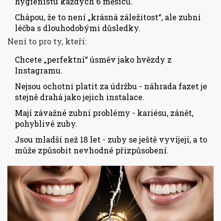
hygienistu každých 6 měsíců.
Chápou, že to není „krásná záležitost“, ale zubní
léčba s dlouhodobými důsledky.
Není to pro ty, kteří:
Chcete „perfektní“ úsměv jako hvězdy z
Instagramu.
Nejsou ochotni platit za údržbu - náhrada fazet je
stejně drahá jako jejich instalace.
Mají závažné zubní problémy - kariésu, zánět,
pohyblivé zuby.
Jsou mladší než 18 let - zuby se ještě vyvíjejí, a to
může způsobit nevhodné přizpůsobení.