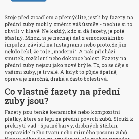
Stoje před zrcadlem a přemýšlíte, jestli by fazety na
přední zuby mohly změnit váš úsměv - nechte si to
chvíli v hlavě. Ne každý, kdo si dá fazety, je poté
šťastný. Mnozí si je nechají dát z emocionálního
impulzu, závistí na Instagramu nebo proto, že jim
někdo řekl, že to je „moderní“. A pak přichází
smutek, rozčilení nebo dokonce bolest. Fazety na
přední zuby nejsou jako nové brýle. To, co se děje s
vašimi zuby, je trvalé. A když to půjde špatně,
oprava je náročná, drahá a často bolestivá.
Co vlastně fazety na přední
zuby jsou?
Fazety jsou tenké keramické nebo kompozitní
plátky, které se lepí na přední povrch zubů. Slouží k
překrytí vad - špatné barvy, drobných štěrbin,
nepravidelného tvaru nebo mírného posunu zubů.