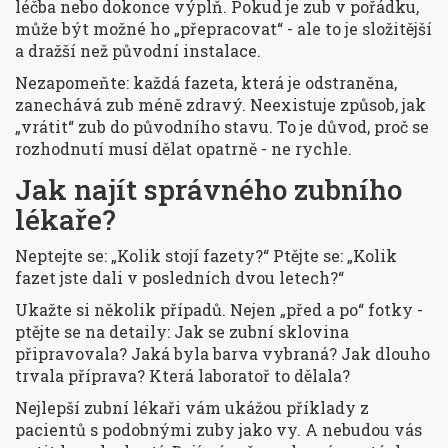
léčba nebo dokonce výplň. Pokud je zub v pořádku,
může být možné ho „přepracovat“ - ale to je složitější
a dražší než původní instalace.
Nezapomeňte: každá fazeta, která je odstraněna,
zanechává zub méně zdravý. Neexistuje způsob, jak
„vrátit“ zub do původního stavu. To je důvod, proč se
rozhodnutí musí dělat opatrně - ne rychle.
Jak najít správného zubního
lékaře?
Neptejte se: „Kolik stojí fazety?“ Ptějte se: „Kolik
fazet jste dali v posledních dvou letech?“
Ukažte si několik případů. Nejen „před a po“ fotky -
ptějte se na detaily: Jak se zubní sklovina
připravovala? Jaká byla barva vybraná? Jak dlouho
trvala příprava? Která laboratoř to dělala?
Nejlepší zubní lékaři vám ukážou příklady z
pacientů s podobnými zuby jako vy. A nebudou vás