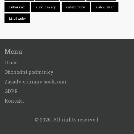
zubní kaz
zubní fazety
čištění zubů
zubní lékař
křivé zuby
Menu
O nás
Obchodní podmínky
Zásady ochrany soukromí
GDPR
Kontakt
© 2026. All rights reserved.