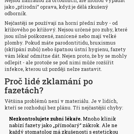
Nejsou náhradou za ortodoncii, ale mohou vypadat
jako „přírodní“ oprava, když je dělá zkušený
odborník.
Nejčastěji se používají na horní přední zuby - od
křížového po křížový. Nejsou určené pro zuby, které
jsou silně poškozené, zanícené nebo mají velké
plomby. Pokud máte parodontitidu, bruxismus
(skřípání zubů) nebo špatnou ústní hygienu, fazety
vám lékař odmítne dát. Nejen proto, že by se mohly
odlepit - ale protože se pod nimi může rozšířit
infekce, kterou už později nelze zastavit.
Proč lidé zklamání po
fazetách?
Většina problémů není v materiálu. Je v lidích,
kteří se rozhodují bez plánu. Tři nejčastější chyby:
Nezkontrolujete zubní lékaře.
Mnoho klinik
nabízí fazety jako „přímočarý“ zákrok. Ale ne
každý stomatolog má zkušenosti s estetickou