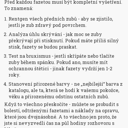
Před každou fazetou musí být kompletní vyšetření.
To znamená:
Rentgen všech předních zubů - aby se zjistilo,
jestli je zub zdravý pod povrchem.
Analýza úhlu skrývání - jak moc se zuby
překrývají při stisknutí. Pokud máte příliš silný
stisk, fazety se budou praskat.
Test na bruxismus - jestli skřípáte nebo tlačíte
zuby během spánku. Pokud ano, musíte mít
ochrannou štětici - jinak fazety vydrží jen 1-2
roky.
Stanovení přirozené barvy - ne „nejbílejší“ barva z
katalogu, ale ta, která se hodí k vašemu pokožce,
věku a přirozenému odstínu ostatních zubů.
Když to všechno přeskočíte - můžete se probudit s
bolestí, odtrženými fazetami a náklady na opravu,
které jsou dvojnásobné. A to všechno jen proto, že
jste si nevyzvedli čas na půl hodiny rozhovoru s