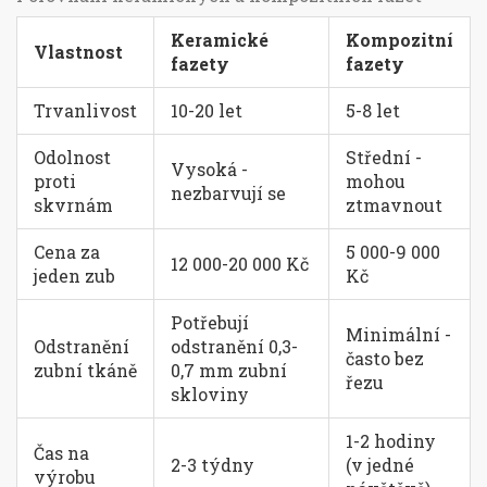
Keramické
Kompozitní
Vlastnost
fazety
fazety
Trvanlivost
10-20 let
5-8 let
Odolnost
Střední -
Vysoká -
proti
mohou
nezbarvují se
skvrnám
ztmavnout
Cena za
5 000-9 000
12 000-20 000 Kč
jeden zub
Kč
Potřebují
Minimální -
Odstranění
odstranění 0,3-
často bez
zubní tkáně
0,7 mm zubní
řezu
skloviny
1-2 hodiny
Čas na
2-3 týdny
(v jedné
výrobu