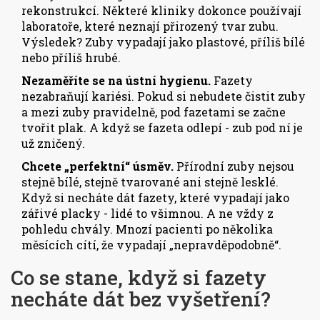
rekonstrukcí. Některé kliniky dokonce používají
laboratoře, které neznají přirozený tvar zubu.
Výsledek? Zuby vypadají jako plastové, příliš bílé
nebo příliš hrubé.
Nezaměříte se na ústní hygienu.
Fazety
nezabraňují kariési. Pokud si nebudete čistit zuby
a mezi zuby pravidelně, pod fazetami se začne
tvořit plak. A když se fazeta odlepí - zub pod ní je
už zničený.
Chcete „perfektní“ úsměv.
Přírodní zuby nejsou
stejně bílé, stejně tvarované ani stejně lesklé.
Když si necháte dát fazety, které vypadají jako
zářivé placky - lidé to všimnou. A ne vždy z
pohledu chvály. Mnozí pacienti po několika
měsících cítí, že vypadají „nepravděpodobně“.
Co se stane, když si fazety
necháte dát bez vyšetření?