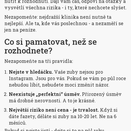
nutit k rozhodnutí. Dají vám čas, odpoví na otázky a
vysvětlí všechna rizika - i ty, které nechcete slyšet.
Nezapomeňte: nejdražší klinika není nutně ta
nejlepší. Ale ta, kde vás poslechnou - a nezaměří se
jen na peníze.
Co si pamatovat, než se
rozhodnete?
Nezapomeňte na tři pravidla:
Nejste v hledáčku.
Vaše zuby nejsou pro
Instagram. Jsou pro vás. Pokud se vám po půl roce
nebudou líbit, nebudete moci změnit názor.
Neexistuje „perfektní“ úsměv.
Přirozený úsměv
má drobné nerovnosti. A to je krásné.
Největší riziko není cena - je trvalost.
Když si
dáte fazety, děláte si zuby na 10-20 let. Ne na 6
měsíců.
Pokud si nejste jistí - dejte si to na půl roku.