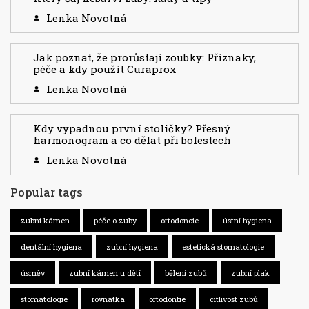
Lenka Novotná
Jak poznat, že prorůstají zoubky: Příznaky,
péče a kdy použít Curaprox
Lenka Novotná
Kdy vypadnou první stoličky? Přesný
harmonogram a co dělat při bolestech
Lenka Novotná
Popular tags
zubní kámen
péče o zuby
ortodoncie
ústní hygiena
dentální hygiena
zubní hygiena
estetická stomatologie
úsměv
zubní kámen u dětí
bělení zubů
zubní plak
stomatologie
rovnátka
ortodontie
citlivost zubů