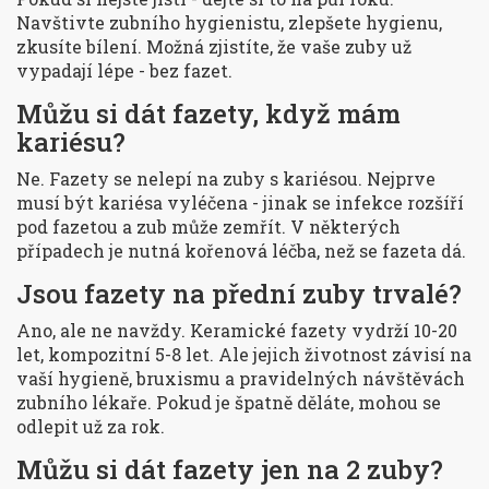
Navštivte zubního hygienistu, zlepšete hygienu,
zkusíte bílení. Možná zjistíte, že vaše zuby už
vypadají lépe - bez fazet.
Můžu si dát fazety, když mám
kariésu?
Ne. Fazety se nelepí na zuby s kariésou. Nejprve
musí být kariésa vyléčena - jinak se infekce rozšíří
pod fazetou a zub může zemřít. V některých
případech je nutná kořenová léčba, než se fazeta dá.
Jsou fazety na přední zuby trvalé?
Ano, ale ne navždy. Keramické fazety vydrží 10-20
let, kompozitní 5-8 let. Ale jejich životnost závisí na
vaší hygieně, bruxismu a pravidelných návštěvách
zubního lékaře. Pokud je špatně děláte, mohou se
odlepit už za rok.
Můžu si dát fazety jen na 2 zuby?