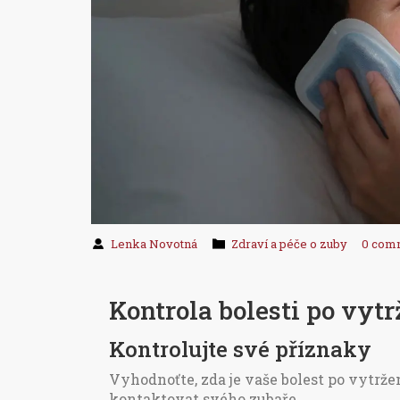
Lenka Novotná
Zdraví a péče o zuby
0 com
Kontrola bolesti po vyt
Kontrolujte své příznaky
Vyhodnoťte, zda je vaše bolest po vytrž
kontaktovat svého zubaře.