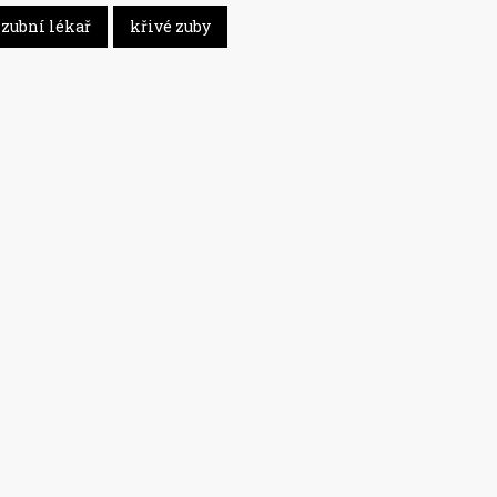
zubní lékař
křivé zuby