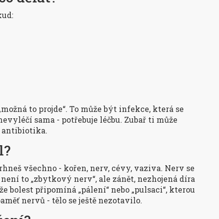
kud:
možná to projde“. To může být infekce, která se
 nevyléčí sama - potřebuje léčbu. Zubař ti může
 antibiotika.
l?
hneš všechno - kořen, nerv, cévy, vaziva. Nerv se
 není to „zbytkový nerv“, ale zánět, nezhojená díra
ože bolest připomíná „pálení“ nebo „pulsaci“, kterou
aměť nervů - tělo se ještě nezotavilo.