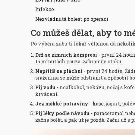
Infekce
Nezvládnutá bolest po operaci
Co můžeš dělat, aby to m
Po výběru zubu ti lékař většinou dá několik 
Drž se zimních kompresí
- první 24 hodin
15 minutách pauza. Zabraňuje otoku.
Nepříliš se pláchni
- první 24 hodin. Žád
sraženina se může odstranit a způsobit bo
Pij vodu
- nealkohol, nekávu, nečaj s kof
krvácení.
Jez měkké potraviny
- kaše, jogurt, pol
Pij léky podle návodu
- paracetamol nebo 
začne bolět, a pak už je pozdě. Začni už s