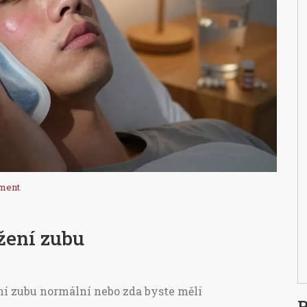
ment
ržení zubu
ení zubu normální nebo zda byste měli
P