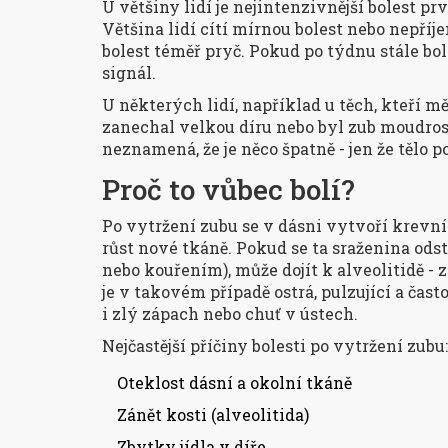
U většiny lidí je nejintenzivnější bolest pr
Většina lidí cítí mírnou bolest nebo nepříj
bolest téměř pryč. Pokud po týdnu stále bolí
signál.
U některých lidí, například u těch, kteří 
zanechal velkou díru nebo byl zub moudrosti
neznamená, že je něco špatně - jen že tělo p
Proč to vůbec bolí?
Po vytržení zubu se v dásni vytvoří krevní 
růst nové tkáně. Pokud se ta sraženina ods
nebo kouřením), může dojít k
alveolitidě
- z
je v takovém případě ostrá, pulzující a často
i zlý zápach nebo chuť v ústech.
Nejčastější příčiny bolesti po vytržení zubu:
Oteklost dásní a okolní tkáně
Zánět kosti (alveolitida)
Zbytky jídla v díře