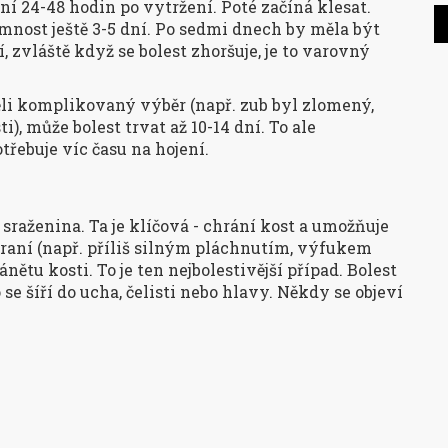
vní 24-48 hodin po vytržení. Poté začíná klesat.
emnost ještě 3-5 dní. Po sedmi dnech by měla být
, zvláště když se bolest zhoršuje, je to varovný
měli komplikovaný výběr (např. zub byl zlomený,
), může bolest trvat až 10-14 dní. To ale
otřebuje víc času na hojení.
sraženina. Ta je klíčová - chrání kost a umožňuje
traní (např. příliš silným pláchnutím, výfukem
ánětu kosti. To je ten nejbolestivější případ. Bolest
 se šíří do ucha, čelisti nebo hlavy. Někdy se objeví