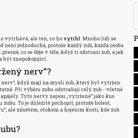
P
ho vytrhává, ale ten, co ho
vytrhl
. Mnoho lidí se
 není jednoduchá, protože každý zub, každá osoba
přesně, co se děje v těle, když ti odstraní zub, a jak
a být znepokojující.
ržený nerv“?
ý nerv“, když mají na mysli zub, který byl vytržen.
atně. Při výběru zubu odstraňují celý zub - včetně
napájely. Tyto nervy nejsou „vytržené“ jako kus
 zubu. To je důležité pochopit, protože bolest,
u“, ale zánětem, otokem a hojením kosti, kde zub
zubu?