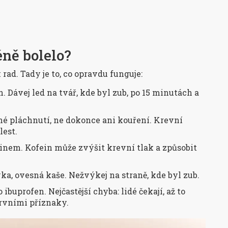
éně bolelo?
rad. Tady je to, co opravdu funguje:
. Dávej led na tvář, kde byl zub, po 15 minutách a
né pláchnutí, ne dokonce ani kouření. Krevní
lest.
einem. Kofein může zvýšit krevní tlak a způsobit
évka, ovesná kaše. Nežvýkej na straně, kde byl zub.
ibuprofen. Nejčastější chyba: lidé čekají, až to
 prvními příznaky.