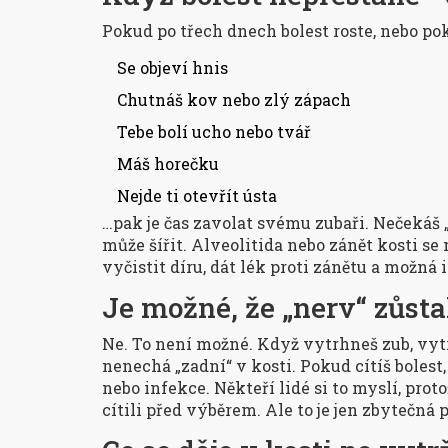
Pokud po třech dnech bolest roste, nebo po
Se objeví hnis
Chutnáš kov nebo zlý zápach
Tebe bolí ucho nebo tvář
Máš horečku
Nejde ti otevřít ústa
…pak je čas zavolat svému zubaři. Nečekáš „
může šířit. Alveolitida nebo zánět kosti se
vyčistit díru, dát lék proti zánětu a možná i
Je možné, že „nerv“ zůsta
Ne. To není možné. Když vytrhneš zub, vytr
nenechá „zadní“ v kosti. Pokud cítíš bolest,
nebo infekce. Někteří lidé si to myslí, prot
cítili před výběrem. Ale to je jen zbytečná p