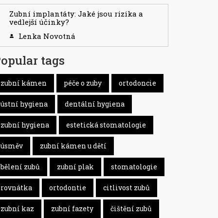
Zubní implantáty: Jaké jsou rizika a
vedlejší účinky?
Lenka Novotná
opular tags
zubní kámen
péče o zuby
ortodoncie
ústní hygiena
dentální hygiena
zubní hygiena
estetická stomatologie
úsměv
zubní kámen u dětí
bělení zubů
zubní plak
stomatologie
rovnátka
ortodontie
citlivost zubů
zubní kaz
zubní fazety
čištění zubů