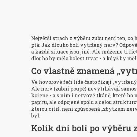
Největší strach z výběru zubu není ten, co 
ptá:
Jak dlouho bolí vytržený nerv?
Odpověď
a každá situace jsou jiné. Ale můžeme ti říct 
dlouho by měla bolest trvat - a když by měl
Co vlastně znamená „vyt
Ve hovorové řeči lidé často říkají „vytržen
Ale nerv (zubní poupě) nevytrhávají samost
kořene - a s ním i nervové tkáně, které ho 
papíru, ale
odpojené
spolu s celou strukturou
kterou cítíš, není způsobená „zbytkem nerv
byl.
Kolik dní bolí po výběru 