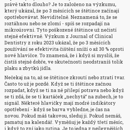
právě takto dlouho? Je to založeno na výzkumu,
který ukázal, že po 3 měsících se štětince začínají
opotřebovávat. Neviditelně. Neznamená to, že se
roztáhnou nebo se zlomí - spíš se rozpadají na
mikroúrovni. Tyto poškozené štětince už nečistí
stejně efektivně. Výzkum z
Journal of Clinical
Dentistry
z roku 2023 ukázal, že po 3 měsících
používání se efektivita čištění sníží o až 30 % oproti
nové hlavičce. To znamená, že i když si myslíš, že
čistíš stejně dobře, ve skutečnosti neodstraníš tolik
plaku a zbytků jídla.
Nečekaj na to, až se štětince zkroutí nebo ztratí tvar.
Často to už je pozdě. Když se ti štětince začnou
rozpadat, když se ti na ně přilepí potrava nebo když
se ti zdá, že se ti kartáček „nechytá“ na zubech, je to
signál. Některé hlavičky mají modré indikátory
opotřebení - když se barva vybledne, je čas na
novou. Pokud máš takovou, sleduj ji. Pokud nemáš,
pamatuj na kalendář. Vyměňuj je každý třetí měsíc,
i když to zní jako rutina. Je to jedna z nejlevnějších