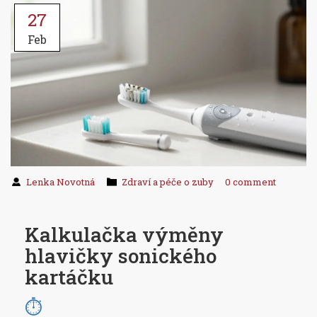
27
Feb
Lenka Novotná
Zdraví a péče o zuby
0 comment
Kalkulačka výměny
hlavičky sonického
kartáčku
⏱️