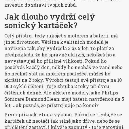
investic do zdraví tvojích zubů.
Jak dlouho vydrží celý
sonický kartáček?
Celý přístroj, tedy rukojet s motorem a baterií, má
jinou životnost. Většina kvalitních modelů je
navržena tak, aby vydržela 3 až 5 let. To platí za
předpokladu, že ho správně uklízíš, nekážeš ho a
nevystavuješ ho přílišné vlhkosti. Pokud ho
používáš každý den, někdy ho necháš ve vaně nebo
ho necháš stát na mokrém podložce, můžeš ho
zkrátit na 2 roky. Výrobci testují své přístroje na 10
000 cyklů čištění. To je zhruba 2 roky při dvou
čištěních denně. Ale některé modely, jako Philips
Sonicare DiamondClean, mají baterii navrženou na 5
let. Jak poznáš, že přístroj už je na konci?
První příznak: ztráta výkonu. Pokud se ti zdá, že se
kartáček už neotáčí tak silně jako dříve, nebo že se
při čištění zastaví, i když je zapnutý - to je varování.