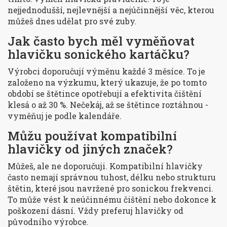
nejjednodušší, nejlevnější a nejúčinnější věc, kterou
můžeš dnes udělat pro své zuby.
Jak často bych měl vyměňovat
hlavičku sonického kartáčku?
Výrobci doporučují výměnu každé 3 měsíce. To je
založeno na výzkumu, který ukazuje, že po tomto
období se štětince opotřebují a efektivita čištění
klesá o až 30 %. Nečekáj, až se štětince roztáhnou -
vyměňuj je podle kalendáře.
Můžu používat kompatibilní
hlavičky od jiných značek?
Můžeš, ale ne doporučuji. Kompatibilní hlavičky
často nemají správnou tuhost, délku nebo strukturu
štětin, které jsou navržené pro sonickou frekvenci.
To může vést k neúčinnému čištění nebo dokonce k
poškození dásní. Vždy preferuj hlavičky od
původního výrobce.