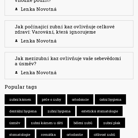
Lenka Novotná
Jak počínající zubní kaz ovlivňuje celkové
zdraví: Varování, která ignorujeme
Lenka Novotná
Jak mezizubní kaz ovlivňuje vaše sebevědomí
a úsměv?
Lenka Novotná
Popular tags
zubní kámen
péče o zuby
ortodoncie
ústní hygiena
dentální hygiena
zubní hygiena
estetická stomatologie
úsměv
zubní kámen u dětí
bělení zubů
zubní plak
stomatologie
rovnátka
ortodontie
citlivost zubů