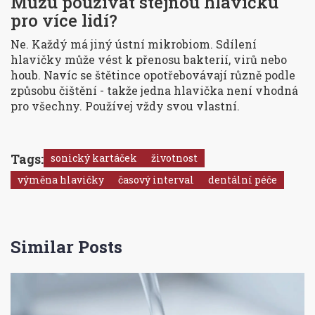
Můžu používat stejnou hlavičku
pro více lidí?
Ne. Každý má jiný ústní mikrobiom. Sdílení
hlavičky může vést k přenosu bakterií, virů nebo
houb. Navíc se štětince opotřebovávají různě podle
způsobu čištění - takže jedna hlavička není vhodná
pro všechny. Používej vždy svou vlastní.
Tags:
sonický kartáček
životnost
výměna hlavičky
časový interval
dentální péče
Similar Posts