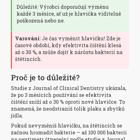
Důležité: Výrobci doporučují výměnu
každé 3 měsíce, ať už je hlavička viditelně
poškozená nebo ne.
Varování:
Je čas vyměnit hlavičku! Zde je
časové období, kdy efektivita čištění klesá
až o 30 %, a může dojít k nárůstu bakterií na
štětincích.
Proč je to důležité?
Studie z Journal of Clinical Dentistry ukázala,
že po 3 měsících používání se efektivita
čištění sníží až o 30 % oproti nové hlavičce. To
znamená, že neodstraníš tolik plaku a zbytků
jídla.
Pokud nevyměníš hlavičku, na štětincích se
začnou hromadit bakterie — až 100 000 bakterií
na centimetr čtvereční podle studie z Journal