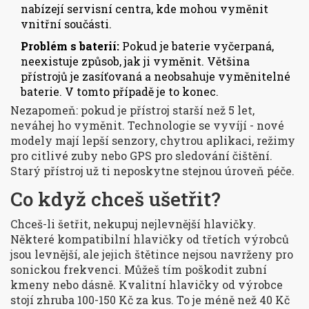
nabízejí servisní centra, kde mohou vyměnit
vnitřní součásti.
Problém s baterií:
Pokud je baterie vyčerpaná,
neexistuje způsob, jak ji vyměnit. Většina
přístrojů je zasíťovaná a neobsahuje vyměnitelné
baterie. V tomto případě je to konec.
Nezapomeň: pokud je přístroj starší než 5 let,
neváhej ho vyměnit. Technologie se vyvíjí - nové
modely mají lepší senzory, chytrou aplikaci, režimy
pro citlivé zuby nebo GPS pro sledování čištění.
Starý přístroj už ti neposkytne stejnou úroveň péče.
Co když chceš ušetřit?
Chceš-li šetřit, nekupuj nejlevnější hlavičky.
Některé kompatibilní hlavičky od třetích výrobců
jsou levnější, ale jejich štětince nejsou navrženy pro
sonickou frekvenci. Můžeš tím poškodit zubní
kmeny nebo dásně. Kvalitní hlavičky od výrobce
stojí zhruba 100-150 Kč za kus. To je méně než 40 Kč