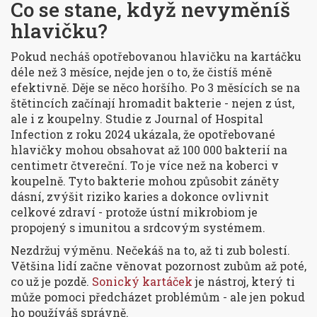
Co se stane, když nevyměníš
hlavičku?
Pokud necháš opotřebovanou hlavičku na kartáčku
déle než 3 měsíce, nejde jen o to, že čistíš méně
efektivně. Děje se něco horšího. Po 3 měsících se na
štětincích začínají hromadit bakterie - nejen z úst,
ale i z koupelny. Studie z
Journal of Hospital
Infection
z roku 2024 ukázala, že opotřebované
hlavičky mohou obsahovat až 100 000 bakterií na
centimetr čtvereční. To je více než na koberci v
koupelně. Tyto bakterie mohou způsobit záněty
dásní, zvýšit riziko karies a dokonce ovlivnit
celkové zdraví - protože ústní mikrobiom je
propojený s imunitou a srdcovým systémem.
Nezdržuj výměnu. Nečekáš na to, až ti zub bolestí.
Většina lidí začne věnovat pozornost zubům až poté,
co už je pozdě.
Sonický kartáček
je nástroj, který ti
může pomoci předcházet problémům - ale jen pokud
ho používáš správně.