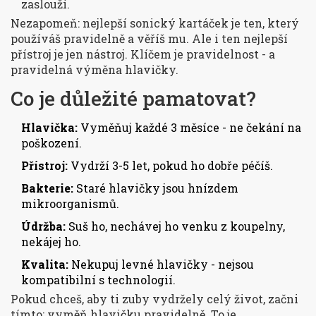
zaslouží.
Nezapomeň: nejlepší sonický kartáček je ten, který
používáš pravidelně a věříš mu. Ale i ten nejlepší
přístroj je jen nástroj. Klíčem je pravidelnost - a
pravidelná výměna hlavičky.
Co je důležité pamatovat?
Hlavička:
Vyměňuj každé 3 měsíce - ne čekání na
poškození.
Přístroj:
Vydrží 3-5 let, pokud ho dobře péčíš.
Bakterie:
Staré hlavičky jsou hnízdem
mikroorganismů.
Údržba:
Suš ho, nechávej ho venku z koupelny,
nekájej ho.
Kvalita:
Nekupuj levné hlavičky - nejsou
kompatibilní s technologií.
Pokud chceš, aby ti zuby vydržely celý život, začni
tímto: vyměň hlavičku pravidelně. To je