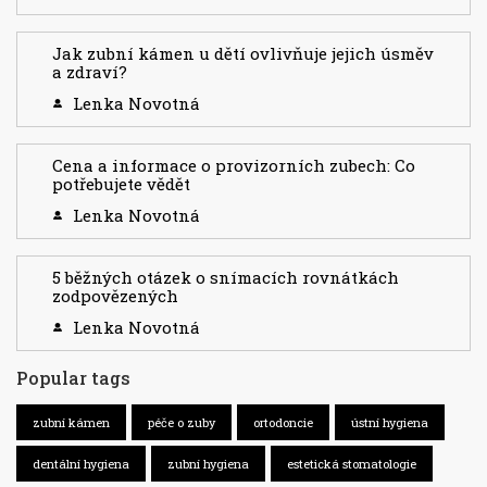
Jak zubní kámen u dětí ovlivňuje jejich úsměv
a zdraví?
Lenka Novotná
Cena a informace o provizorních zubech: Co
potřebujete vědět
Lenka Novotná
5 běžných otázek o snímacích rovnátkách
zodpovězených
Lenka Novotná
Popular tags
zubní kámen
péče o zuby
ortodoncie
ústní hygiena
dentální hygiena
zubní hygiena
estetická stomatologie