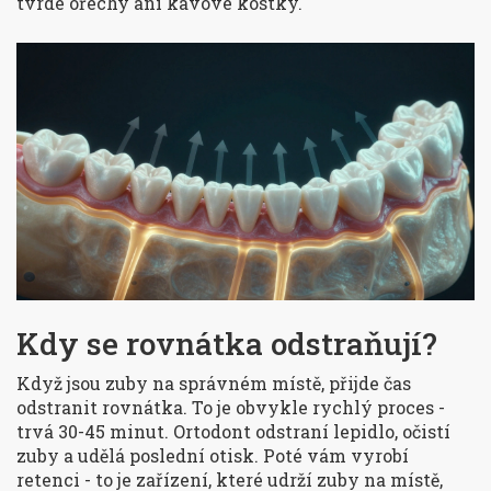
tvrdé ořechy ani kávové kostky.
Kdy se rovnátka odstraňují?
Když jsou zuby na správném místě, přijde čas
odstranit rovnátka. To je obvykle rychlý proces -
trvá 30-45 minut. Ortodont odstraní lepidlo, očistí
zuby a udělá poslední otisk. Poté vám vyrobí
retenci - to je zařízení, které udrží zuby na místě,