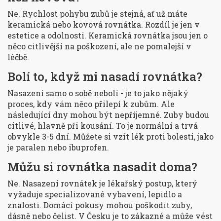
Ne. Rychlost pohybu zubů je stejná, ať už máte
keramická nebo kovová rovnátka. Rozdíl je jen v
estetice a odolnosti. Keramická rovnátka jsou jen o
něco citlivější na poškození, ale ne pomalejší v
léčbě.
Bolí to, když mi nasadí rovnátka?
Nasazení samo o sobě nebolí - je to jako nějaký
proces, kdy vám něco přilepí k zubům. Ale
následující dny mohou být nepříjemné. Zuby budou
citlivé, hlavně při kousání. To je normální a trvá
obvykle 3-5 dní. Můžete si vzít lék proti bolesti, jako
je paralen nebo ibuprofen.
Můžu si rovnátka nasadit doma?
Ne. Nasazení rovnátek je lékařský postup, který
vyžaduje specializované vybavení, lepidlo a
znalosti. Domácí pokusy mohou poškodit zuby,
dásně nebo čelist. V Česku je to zákazné a může vést