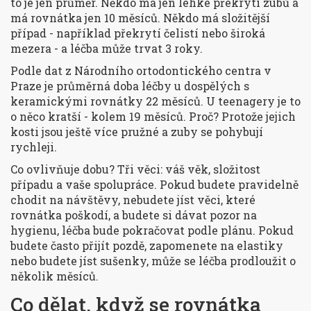
to je jen průměr. Někdo má jen lehké překrytí zubů a
má rovnátka jen 10 měsíců. Někdo má složitější
případ - například překrytí čelistí nebo široká
mezera - a léčba může trvat 3 roky.
Podle dat z Národního ortodontického centra v
Praze je průměrná doba léčby u dospělých s
keramickými rovnátky 22 měsíců. U teenagery je to
o něco kratší - kolem 19 měsíců. Proč? Protože jejich
kosti jsou ještě více pružné a zuby se pohybují
rychleji.
Co ovlivňuje dobu? Tři věci: váš věk, složitost
případu a vaše spolupráce. Pokud budete pravidelně
chodit na návštěvy, nebudete jíst věci, které
rovnátka poškodí, a budete si dávat pozor na
hygienu, léčba bude pokračovat podle plánu. Pokud
budete často přijít pozdě, zapomenete na elastiky
nebo budete jíst sušenky, může se léčba prodloužit o
několik měsíců.
Co dělat, když se rovnátka