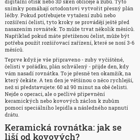
digitální otisk nebo 3D sken obličeje a zubů. Tyto
snímky pomáhají ortodontovi vytvořit přesný plán
léčby. Pokud potřebujete vytažení zubů nebo
rozšíření čelisti, tyto kroky se provádějí ještě před
nasazením rovnátek. To může trvat několik měsíců.
Například pokud máte přetíženou čelist, může být
potřeba použít rozšiřovací zařízení, které se nosí 3-6
měsíců.
Teprve když je vše připraveno - zuby vyčištěné,
čelisti v pořádku, plán schválený - přijde den, kdy
vám nasadí rovnátka. To je přesně ten okamžik, na
který čekáte. A ten den je většinou o něco rychlejší,
než si představujete: 60 až 90 minut na obě čelisti.
Nejde o operaci, ale o pečlivé připevnění
keramických nebo kovových záclon k zubům
pomocí speciálního lepidla a následného napnutí
drátu.
Keramická rovnátka: jak se
liší od kovových?