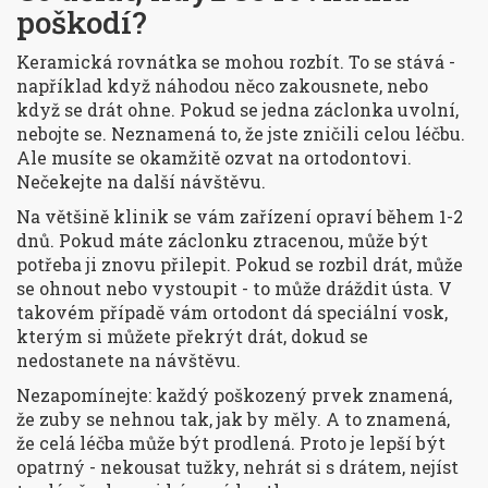
poškodí?
Keramická rovnátka se mohou rozbít. To se stává -
například když náhodou něco zakousnete, nebo
když se drát ohne. Pokud se jedna záclonka uvolní,
nebojte se. Neznamená to, že jste zničili celou léčbu.
Ale musíte se okamžitě ozvat na ortodontovi.
Nečekejte na další návštěvu.
Na většině klinik se vám zařízení opraví během 1-2
dnů. Pokud máte záclonku ztracenou, může být
potřeba ji znovu přilepit. Pokud se rozbil drát, může
se ohnout nebo vystoupit - to může dráždit ústa. V
takovém případě vám ortodont dá speciální vosk,
kterým si můžete překrýt drát, dokud se
nedostanete na návštěvu.
Nezapomínejte: každý poškozený prvek znamená,
že zuby se nehnou tak, jak by měly. A to znamená,
že celá léčba může být prodlená. Proto je lepší být
opatrný - nekousat tužky, nehrát si s drátem, nejíst