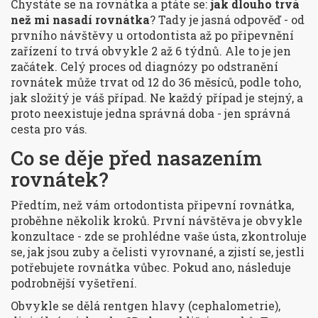
Chystáte se na rovnátka a ptáte se:
jak dlouho trvá
než mi nasadí rovnátka
? Tady je jasná odpověď - od
prvního návštěvy u ortodontista až po připevnění
zařízení to trvá obvykle 2 až 6 týdnů. Ale to je jen
začátek. Celý proces od diagnózy po odstranění
rovnátek může trvat od 12 do 36 měsíců, podle toho,
jak složitý je váš případ. Ne každý případ je stejný, a
proto neexistuje jedna správná doba - jen správná
cesta pro vás.
Co se děje před nasazením
rovnátek?
Předtím, než vám ortodontista připevní rovnátka,
proběhne několik kroků. První návštěva je obvykle
konzultace - zde se prohlédne vaše ústa, zkontroluje
se, jak jsou zuby a čelisti vyrovnané, a zjistí se, jestli
potřebujete rovnátka vůbec. Pokud ano, následuje
podrobnější vyšetření.
Obvykle se dělá rentgen hlavy (cephalometrie),