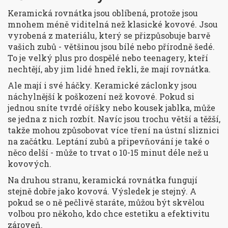
Keramická rovnátka jsou oblíbená, protože jsou
mnohem méně viditelná než klasické kovové. Jsou
vyrobená z materiálu, který se přizpůsobuje barvě
vašich zubů - většinou jsou bílé nebo přírodně šedé.
To je velký plus pro dospělé nebo teenagery, kteří
nechtějí, aby jim lidé hned řekli, že mají rovnátka.
Ale mají i své háčky. Keramické záclonky jsou
náchylnější k poškození než kovové. Pokud si
jednou sníte tvrdé oříšky nebo kousek jablka, může
se jedna z nich rozbít. Navíc jsou trochu větší a těžší,
takže mohou způsobovat více tření na ústní sliznici
na začátku. Leptání zubů a připevňování je také o
něco delší - může to trvat o 10-15 minut déle než u
kovových.
Na druhou stranu, keramická rovnátka fungují
stejně dobře jako kovová. Výsledek je stejný. A
pokud se o ně pečlivě staráte, můžou být skvělou
volbou pro někoho, kdo chce estetiku a efektivitu
zároveň.