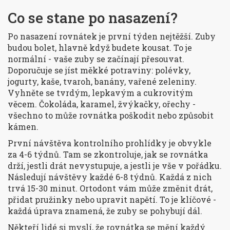
Co se stane po nasazení?
Po nasazení rovnátek je první týden nejtěžší. Zuby
budou bolet, hlavně když budete kousat. To je
normální - vaše zuby se začínají přesouvat.
Doporučuje se jíst měkké potraviny: polévky,
jogurty, kaše, tvaroh, banány, vařené zeleniny.
Vyhněte se tvrdým, lepkavým a cukrovitým
věcem. Čokoláda, karamel, žvýkačky, ořechy -
všechno to může rovnátka poškodit nebo způsobit
kámen.
První návštěva kontrolního prohlídky je obvykle
za 4-6 týdnů. Tam se zkontroluje, jak se rovnátka
drží, jestli drát nevystupuje, a jestli je vše v pořádku.
Následují návštěvy každé 6-8 týdnů. Každá z nich
trvá 15-30 minut. Ortodont vám může změnit drát,
přidat pružinky nebo upravit napětí. To je klíčové -
každá úprava znamená, že zuby se pohybují dál.
Někteří lidé si myslí, že rovnátka se mění každý