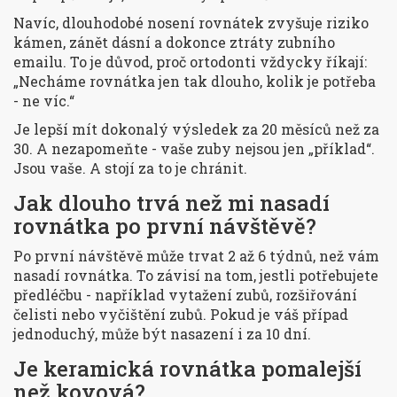
Navíc, dlouhodobé nosení rovnátek zvyšuje riziko
kámen, zánět dásní a dokonce ztráty zubního
emailu. To je důvod, proč ortodonti vždycky říkají:
„Necháme rovnátka jen tak dlouho, kolik je potřeba
- ne víc.“
Je lepší mít dokonalý výsledek za 20 měsíců než za
30. A nezapomeňte - vaše zuby nejsou jen „příklad“.
Jsou vaše. A stojí za to je chránit.
Jak dlouho trvá než mi nasadí
rovnátka po první návštěvě?
Po první návštěvě může trvat 2 až 6 týdnů, než vám
nasadí rovnátka. To závisí na tom, jestli potřebujete
předléčbu - například vytažení zubů, rozšiřování
čelisti nebo vyčištění zubů. Pokud je váš případ
jednoduchý, může být nasazení i za 10 dní.
Je keramická rovnátka pomalejší
než kovová?