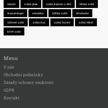
úsměv
zubní plak
zubní kámen u dětí
bělení zubů
stomatologie
rovnátka
čištění zubů
ortodontie
citlivost zubů
zubní kaz
zubní fazety
zubní lékař
křivé zuby
Menu
O nás
Obchodní podmínky
Zásady ochrany soukromí
GDPR
Kontakt