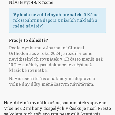
Návštěvy:
4-6 x ročně
Výhoda neviditelných rovnátek:
0
Kč na
rok
(souhrnná úspora z nižších nákladů a
méně návštěv)
Proč je to důležité?
Podle výzkumu z
Journal of Clinical
Orthodontics
z roku 2024 je rozdíl v ceně
neviditelných rovnátek v ČR často menší než
10 % — a někdy jsou dokonce levnější než
klasické rovnátka.
Navíc ušetříte čas a náklady na dopravu a
volné dny díky méně častým návštěvám.
Neviditelná rovnátka už nejsou nic překvapivého.
Více než 2 miliony dospělých v Česku je nosí. Přesto
se kolem nich točí spousta nesmyslů, které vás