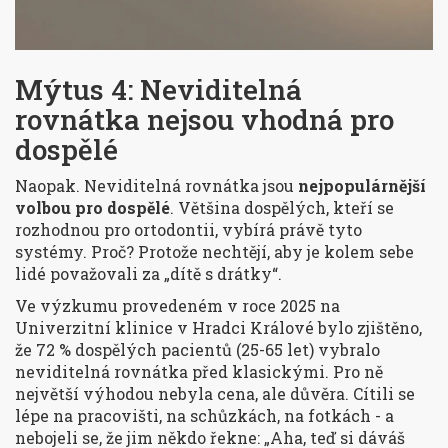
Mýtus 4: Neviditelná
rovnátka nejsou vhodná pro
dospělé
Naopak. Neviditelná rovnátka jsou
nejpopulárnější
volbou pro dospělé
. Většina dospělých, kteří se
rozhodnou pro ortodontii, vybírá právě tyto
systémy. Proč? Protože nechtějí, aby je kolem sebe
lidé považovali za „dítě s drátky“.
Ve výzkumu provedeném v roce 2025 na
Univerzitní klinice v Hradci Králové bylo zjištěno,
že 72 % dospělých pacientů (25-65 let) vybralo
neviditelná rovnátka před klasickými. Pro ně
největší výhodou nebyla cena, ale důvěra. Cítili se
lépe na pracovišti, na schůzkách, na fotkách - a
nebojeli se, že jim někdo řekne: „Aha, teď si dáváš