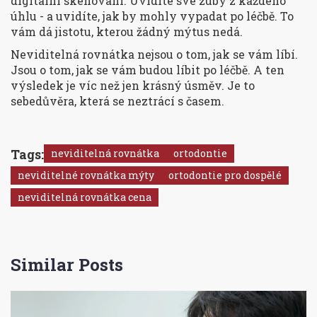
digitální skenování. Uvidíte své zuby z každého
úhlu - a uvidíte, jak by mohly vypadat po léčbě. To
vám dá jistotu, kterou žádný mýtus nedá.
Neviditelná rovnátka nejsou o tom, jak se vám líbí.
Jsou o tom, jak se vám budou líbit po léčbě. A ten
výsledek je víc než jen krásný úsměv. Je to
sebedůvěra, která se neztrácí s časem.
Tags:
neviditelná rovnátka
ortodontie
neviditelné rovnátka mýty
ortodontie pro dospělé
neviditelná rovnátka cena
Similar Posts