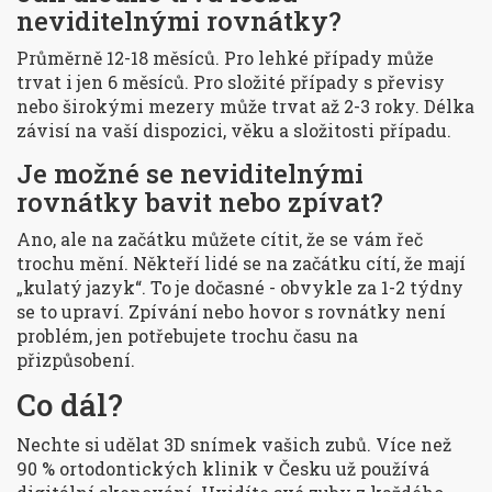
neviditelnými rovnátky?
Průměrně 12-18 měsíců. Pro lehké případy může
trvat i jen 6 měsíců. Pro složité případy s převisy
nebo širokými mezery může trvat až 2-3 roky. Délka
závisí na vaší dispozici, věku a složitosti případu.
Je možné se neviditelnými
rovnátky bavit nebo zpívat?
Ano, ale na začátku můžete cítit, že se vám řeč
trochu mění. Někteří lidé se na začátku cítí, že mají
„kulatý jazyk“. To je dočasné - obvykle za 1-2 týdny
se to upraví. Zpívání nebo hovor s rovnátky není
problém, jen potřebujete trochu času na
přizpůsobení.
Co dál?
Nechte si udělat 3D snímek vašich zubů. Více než
90 % ortodontických klinik v Česku už používá