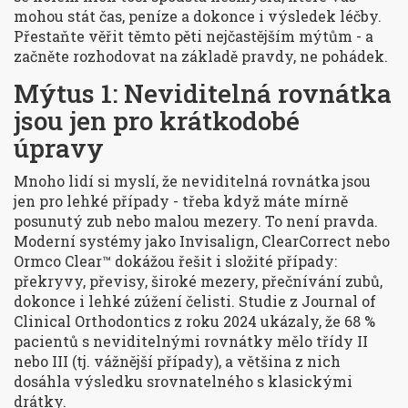
mohou stát čas, peníze a dokonce i výsledek léčby.
Přestaňte věřit těmto pěti nejčastějším mýtům - a
začněte rozhodovat na základě pravdy, ne pohádek.
Mýtus 1: Neviditelná rovnátka
jsou jen pro krátkodobé
úpravy
Mnoho lidí si myslí, že neviditelná rovnátka jsou
jen pro lehké případy - třeba když máte mírně
posunutý zub nebo malou mezery. To není pravda.
Moderní systémy jako Invisalign, ClearCorrect nebo
Ormco Clear™ dokážou řešit i složité případy:
překryvy, převisy, široké mezery, přečnívání zubů,
dokonce i lehké zúžení čelisti. Studie z
Journal of
Clinical Orthodontics
z roku 2024 ukázaly, že 68 %
pacientů s neviditelnými rovnátky mělo třídy II
nebo III (tj. vážnější případy), a většina z nich
dosáhla výsledku srovnatelného s klasickými
drátky.