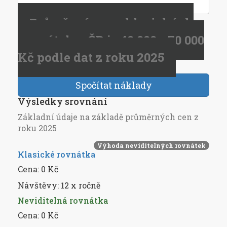
Průměrná cena klasických
rovnátek v ČR je 40 000 - 70 000
Kč podle dat z roku 2025
Spočítat náklady
Výsledky srovnání
Základní údaje na základě průměrných cen z
roku 2025
Výhoda neviditelných rovnátek
Klasické rovnátka
Cena:
0
Kč
Návštěvy:
12 x ročně
Neviditelná rovnátka
Cena:
0
Kč