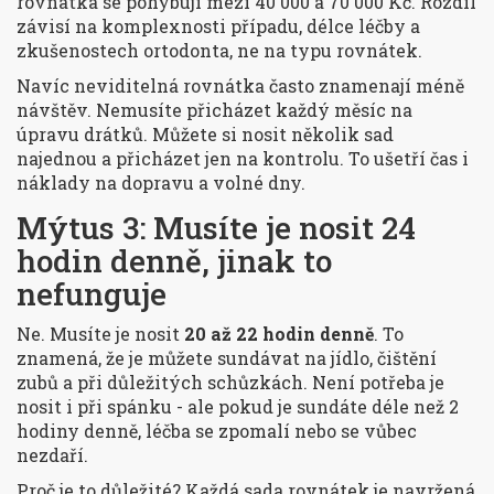
rovnátka se pohybují mezi 40 000 a 70 000 Kč. Rozdíl
závisí na komplexnosti případu, délce léčby a
zkušenostech ortodonta, ne na typu rovnátek.
Navíc neviditelná rovnátka často znamenají méně
návštěv. Nemusíte přicházet každý měsíc na
úpravu drátků. Můžete si nosit několik sad
najednou a přicházet jen na kontrolu. To ušetří čas i
náklady na dopravu a volné dny.
Mýtus 3: Musíte je nosit 24
hodin denně, jinak to
nefunguje
Ne. Musíte je nosit
20 až 22 hodin denně
. To
znamená, že je můžete sundávat na jídlo, čištění
zubů a při důležitých schůzkách. Není potřeba je
nosit i při spánku - ale pokud je sundáte déle než 2
hodiny denně, léčba se zpomalí nebo se vůbec
nezdaří.
Proč je to důležité? Každá sada rovnátek je navržená