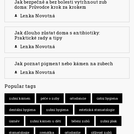
Jak bezpečně a bez bolesti vytrhnout zub
doma: Průvodce krok za krokem
Lenka Novotná
Jak dlouho zůstat doma s antibiotiky:
Praktické rady a tipy
Lenka Novotná
Jak poznat pigment nebo kámen na zubech
Lenka Novotná
Popular tags
zubní kámen
péče o zuby
ortodoncie
ústní hygiena
dentální hygiena
zubní hygiena
estetická stomatologie
úsměv
zubní kámen u dětí
bělení zubů
zubní plak
stomatologie
rovnátka
ortodontie
citlivost zubů