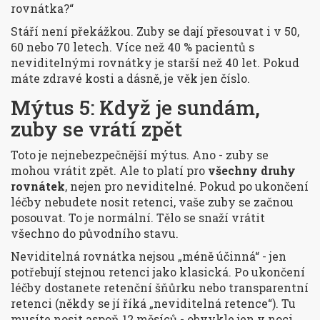
rovnátka?“
Stáří není překážkou. Zuby se dají přesouvat i v 50,
60 nebo 70 letech. Více než 40 % pacientů s
neviditelnými rovnátky je starší než 40 let. Pokud
máte zdravé kosti a dásně, je věk jen číslo.
Mýtus 5: Když je sundám,
zuby se vrátí zpět
Toto je nejnebezpečnější mýtus. Ano - zuby se
mohou vrátit zpět. Ale to platí pro
všechny druhy
rovnátek
, nejen pro neviditelné. Pokud po ukončení
léčby nebudete nosit retenci, vaše zuby se začnou
posouvat. To je normální. Tělo se snaží vrátit
všechno do původního stavu.
Neviditelná rovnátka nejsou „méně účinná“ - jen
potřebují stejnou retenci jako klasická. Po ukončení
léčby dostanete retenční šňůrku nebo transparentní
retenci (někdy se jí říká „neviditelná retence“). Tu
musíte nosit aspoň 12 měsíců - obvykle jen v noci.