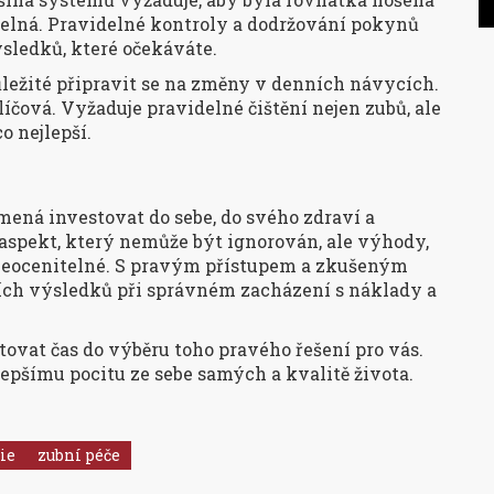
matelná. Pravidelné kontroly a dodržování pokynů
sledků, které očekáváte.
ůležité připravit se na změny v denních návycích.
íčová. Vyžaduje pravidelné čištění nejen zubů, ale
o nejlepší.
ená investovat do sebe, do svého zdraví a
aspekt, který nemůže být ignorován, ale výhody,
u neocenitelné. S pravým přístupem a zkušeným
ích výsledků při správném zacházení s náklady a
tovat čas do výběru toho pravého řešení pro vás.
epšímu pocitu ze sebe samých a kvalitě života.
ie
zubní péče