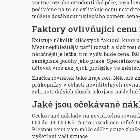
včetně rozsahu ortodontické péče, požadov
podíváme na to, co ovlivňuje cenu nevidite
můžete dosáhnout nejlepšího poměru cena
Faktory ovlivňující cenu
Existuje několik klíčových faktorů, které 
Mezi nejdůležitější patří rozsah a složitost
náročnější je léčba, tím vyšší bude cena. Dá
zeměpisné polohy jeho praxe. Specializov
účtovat více než jejich protějšky ve měste
Značka rovnátek také hraje roli. Některé z
průkopníky v oblasti neviditelných rovná
zahrnutí dalších služeb, jako jsou následné
Jaké jsou očekávané nák
Očekávané náklady na neviditelná rovnátka
000 do 100 000 Kč. Tento rozsah cen reflektuj
Přesnou cenu vám může sdělit pouze zkuše
vyšetření vaší situace.