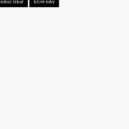
zubní lékař
křivé zuby