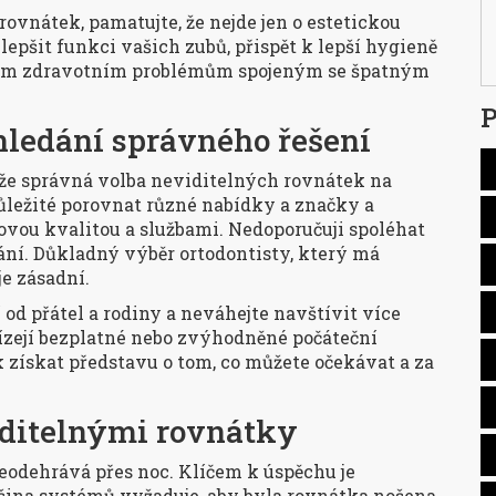
ovnátek, pamatujte, že nejde jen o estetickou
lepšit funkci vašich zubů, přispět k lepší hygieně
cím zdravotním problémům spojeným se špatným
P
hledání správného řešení
že správná volba neviditelných rovnátek na
ůležité porovnat různé nabídky a značky a
kovou kvalitou a službami. Nedoporučuji spoléhat
ání. Důkladný výběr ortodontisty, který má
e zásadní.
 od přátel a rodiny a neváhejte navštívit více
bízejí bezplatné nebo zvýhodněné počáteční
k získat představu o tom, co můžete očekávat a za
iditelnými rovnátky
eodehrává přes noc. Klíčem k úspěchu je
tšina systémů vyžaduje, aby byla rovnátka nošena