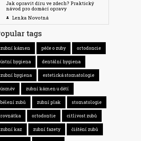
Jak opravit díru ve zdech? Praktický
návod pro domácí opravy
Lenka Novotná
opular tags
zubní kámen
péče o zuby
ortodoncie
ústní hygiena
dentální hygiena
zubní hygiena
estetická stomatologie
úsměv
zubní kámen u dětí
bělení zubů
zubní plak
stomatologie
rovnátka
ortodontie
citlivost zubů
zubní kaz
zubní fazety
čištění zubů