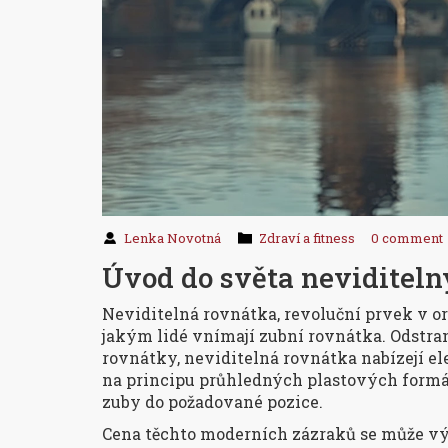
Lenka Novotná
Zdraví a fitness
0 comment
Úvod do světa neviditel
Neviditelná rovnátka, revoluční prvek v or
jakým lidé vnímají zubní rovnátka. Odstr
rovnátky, neviditelná rovnátka nabízejí el
na principu průhledných plastových formát
zuby do požadované pozice.
Cena těchto moderních zázraků se může výra