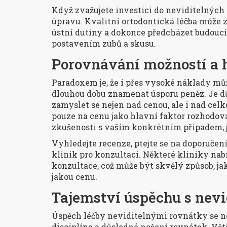
Když zvažujete investici do neviditelných r
úpravu. Kvalitní ortodontická léčba může z
ústní dutiny a dokonce předcházet budou
postavením zubů a skusu.
Porovnávání možností a 
Paradoxem je, že i přes vysoké náklady mů
dlouhou dobu znamenat úsporu peněz. Je d
zamyslet se nejen nad cenou, ale i nad cel
pouze na cenu jako hlavní faktor rozhodov
zkušenosti s vaším konkrétním případem, j
Vyhledejte recenze, ptejte se na doporučení
klinik pro konzultaci. Některé kliniky na
konzultace, což může být skvělý způsob, ja
jakou cenu.
Tajemství úspěchu s nev
Úspěch léčby neviditelnými rovnátky se n
disciplína a důsledné nošení rovnátek. Vě