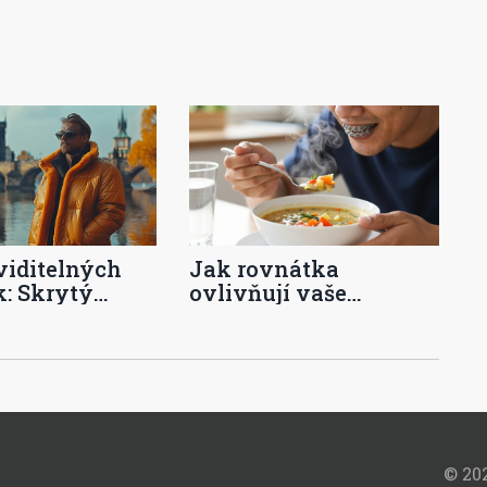
viditelných
Jak rovnátka
: Skrytý
ovlivňují vaše
moderní
stravovací návyky
ie
© 202