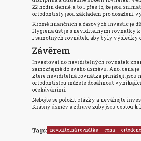
22 hodin denně, a to i přes to, že jsou sní
ortodontisty jsou základem pro dosažení vý
Kromě finančních a časových investic je d
Hygiena úst je s neviditelnými rovnátky kl
i samotných rovnátek, aby byly výsledky c
Závěrem
Investovat do neviditelných rovnátek znam
samozřejmě do svého úsměvu. Ano, cena je 
které neviditelná rovnátka přinášejí, jso
ortodontistou můžete dosáhnout vynikajíc
očekáváními.
Nebojte se položit otázky a neváhejte inves
Krásný úsměv a zdravé zuby jsou cestou k l
Tags:
neviditelná rovnátka
cena
ortodonc