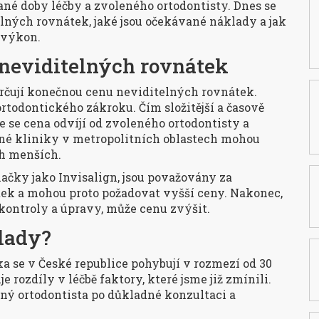
ané doby léčby a zvoleného ortodontisty. Dnes se
lných rovnátek, jaké jsou očekávané náklady a jak
-výkon.
 neviditelných rovnátek
určují konečnou cenu neviditelných rovnátek.
 ortodontického zákroku. Čím složitější a časově
le se cena odvíjí od zvoleného ortodontisty a
ané kliniky v metropolitních oblastech mohou
ch menších.
načky jako Invisalign, jsou považovány za
tek a mohou proto požadovat vyšší ceny. Nakonec,
 kontroly a úpravy, může cenu zvýšit.
lady?
 se v České republice pohybují v rozmezí od 30
e rozdíly v léčbě faktory, které jsme již zmínili.
ný ortodontista po důkladné konzultaci a