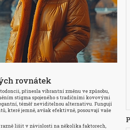
ných rovnátek
todoncii, přinesla vibrantní změnu ve způsobu,
aněním stigma spojeného s tradičními kovovými
egantní, téměř neviditelnou alternativu. Fungují
ů, které jemně, avšak efektivně, posouvají vaše
P
zně lišit v závislosti na několika faktorech,