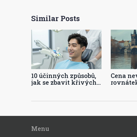
Similar Posts
10 účinných způsobů,
Cena ne
jak se zbavit křivých
rovnátek
zubů
klenot 
ortodonc
Menu