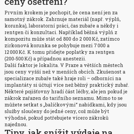
ceny ošetření?
Prvním krokem je pochopit, že cena není jen za
samotný zákrok. Zahrnuje materiál (např. výplň,
korunka), laboratorní práci, čas zubaře a někdy i
rentgen či konzultaci. Například běžná výplň z
kompozitu může stát od 800 do 2 000 Kč, zatímco
zirkonová korunka se pohybuje mezi 7 000 a
12 000 Kč. K tomu přidejte poplatky za rentgen
(200‑500 Kč) a případnou anestezii.
Další faktor je lokalita. V Praze a větších městech
jsou ceny vyšší než v menších obcích. Zkušenost a
specializace zubaře také hraje roli – odborníci na
implantáty si účtují více než běžný praktický zubař.
Některé pojišťovny hradí část léčby, ale jen pokud je
zákrok zařazen do tarifního seznamu. Mimo to se
můžete setkat s „balíčkovými“ nabídkami, kdy jsou
služby sloučeny do jedné ceny, což může být
výhodné, pokud potřebujete vícero zákroků
najednou.
Tipy, jak snížit výdaje na