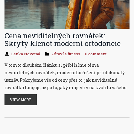
Cena neviditelných rovnátek:
Skrytý klenot moderní ortodoncie
Lenka Novotná
Zdraví a fitness
0 comment
V tomto dlouhém článku si přiblížíme téma
neviditelných rovnátek, moderního řešení pro dokonalý
úsměv. Pokryjeme vše od ceny přes to, jak neviditelná
rovnátka fungují, až po to, jaký mají vliv na kvalitu vašeho
života. Prozkoumáme faktory ovlivňující cenu a
VIEW MORE
poskytneme tipy, jak vybrat to nejlepší řešení pro vaše
potřeby