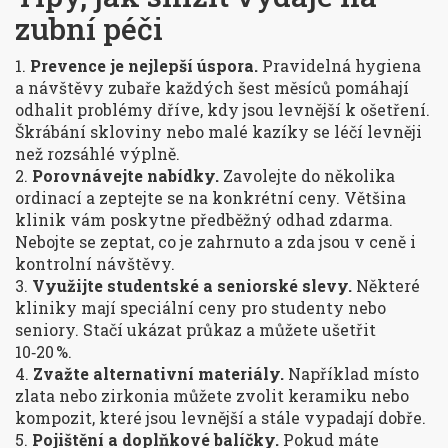
zubní péči
1.
Prevence je nejlepší úspora.
Pravidelná hygiena
a návštěvy zubaře každých šest měsíců pomáhají
odhalit problémy dříve, kdy jsou levnější k ošetření.
Škrábání skloviny nebo malé kazíky se léčí levněji
než rozsáhlé výplně.
2.
Porovnávejte nabídky.
Zavolejte do několika
ordinací a zeptejte se na konkrétní ceny. Většina
klinik vám poskytne předběžný odhad zdarma.
Nebojte se zeptat, co je zahrnuto a zda jsou v ceně i
kontrolní návštěvy.
3.
Využijte studentské a seniorské slevy.
Některé
kliniky mají speciální ceny pro studenty nebo
seniory. Stačí ukázat průkaz a můžete ušetřit
10‑20 %.
4.
Zvažte alternativní materiály.
Například místo
zlata nebo zirkonia můžete zvolit keramiku nebo
kompozit, které jsou levnější a stále vypadají dobře.
5.
Pojištění a doplňkové balíčky.
Pokud máte