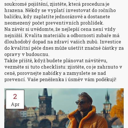
soukromé pojištění, zjistěte, která procedura je
hrazena. Někdy se vyplatí investovat do ročního
balíčku, kdy zaplatíte jednorázově a dostanete
neomezený počet preventivních prohlídek.
Na závěr si uvědomte, že nejlepší cena není vždy
nejnižší. Kvalita materiálu a odbornosti zubaře má
dlouhodobý dopad na zdraví vašich zubů. Investice
do kvalitní péče dnes může ušetřit značné částky za
opravy v budoucnu.
Takže příště, když budete plánovat návštěvu,
vezměte si tuto checklistu: zjistěte, co je zahrnuto v
ceně, porovnejte nabídky a zamyslete se nad
prevencí. Vaše peněženka i úsměv vám poděkují!
2
Apr