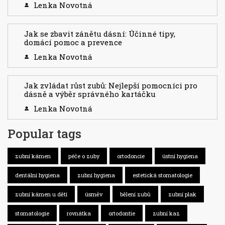
Lenka Novotná
Jak se zbavit zánětu dásní: Účinné tipy,
domácí pomoc a prevence
Lenka Novotná
Jak zvládat růst zubů: Nejlepší pomocníci pro
dásně a výběr správného kartáčku
Lenka Novotná
Popular tags
zubní kámen
péče o zuby
ortodoncie
ústní hygiena
dentální hygiena
zubní hygiena
estetická stomatologie
zubní kámen u dětí
úsměv
bělení zubů
zubní plak
stomatologie
rovnátka
ortodontie
zubní kaz