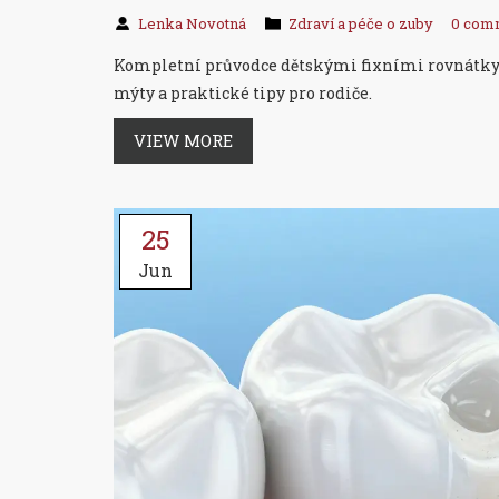
Lenka Novotná
Zdraví a péče o zuby
0 com
Kompletní průvodce dětskými fixními rovnátky: Kd
mýty a praktické tipy pro rodiče.
VIEW MORE
25
Jun