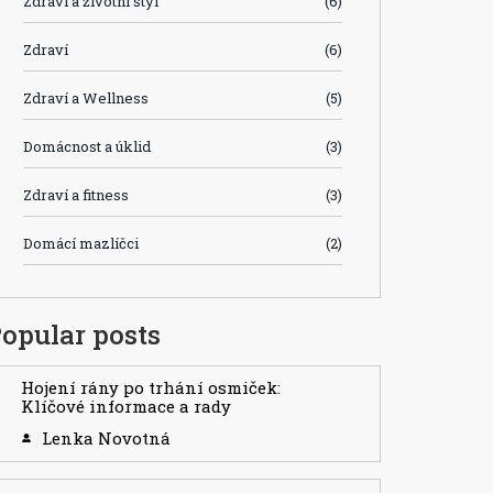
Zdraví a životní styl
(6)
Zdraví
(6)
Zdraví a Wellness
(5)
Domácnost a úklid
(3)
Zdraví a fitness
(3)
Domácí mazlíčci
(2)
opular posts
Hojení rány po trhání osmiček:
Klíčové informace a rady
Lenka Novotná