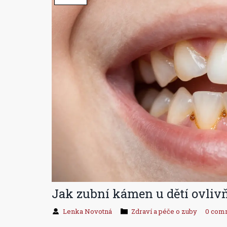
Jak zubní kámen u dětí ovlivň
Lenka Novotná
Zdraví a péče o zuby
0 com