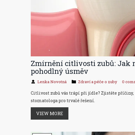
Zmírnění citlivosti zubů: Jak r
pohodlný úsměv
Lenka Novotná
Zdraví a péče o zuby
0 com
Citlivost zubů vás trápí při jídle? Zjistěte příči
stomatologa pro trvalé řešení.
VIEW MORE