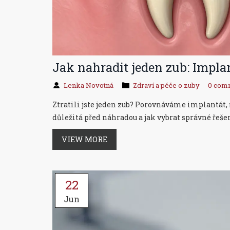
Jak nahradit jeden zub: Impla
Lenka Novotná
Zdraví a péče o zuby
0 com
Ztratili jste jeden zub? Porovnáváme implantát, m
důležitá před náhradou a jak vybrat správné řešen
VIEW MORE
22
Jun