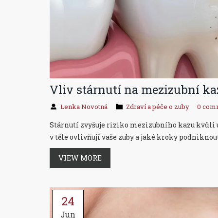
Vliv stárnutí na mezizubní kaz:
Lenka Novotná
Zdraví a péče o zuby
0 com
Stárnutí zvyšuje riziko mezizubního kazu kvůli ús
v těle ovlivňují vaše zuby a jaké kroky podniknou
VIEW MORE
24
Jun