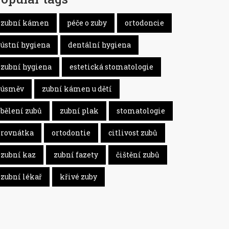
zubní kámen
péče o zuby
ortodoncie
ústní hygiena
dentální hygiena
zubní hygiena
estetická stomatologie
úsměv
zubní kámen u dětí
bělení zubů
zubní plak
stomatologie
rovnátka
ortodontie
citlivost zubů
zubní kaz
zubní fazety
čištění zubů
zubní lékař
křivé zuby