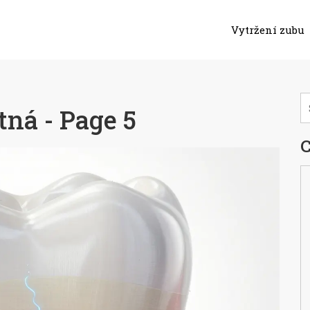
Vytržení zubu
ná - Page 5
C