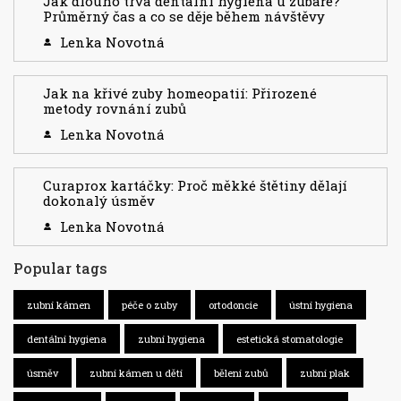
Jak dlouho trvá dentální hygiena u zubaře?
Průměrný čas a co se děje během návštěvy
Lenka Novotná
Jak na křivé zuby homeopatií: Přirozené
metody rovnání zubů
Lenka Novotná
Curaprox kartáčky: Proč měkké štětiny dělají
dokonalý úsměv
Lenka Novotná
Popular tags
zubní kámen
péče o zuby
ortodoncie
ústní hygiena
dentální hygiena
zubní hygiena
estetická stomatologie
úsměv
zubní kámen u dětí
bělení zubů
zubní plak