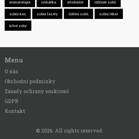
stomatologie
rovnátka
ortodontie
citlivost zubů
zubní kaz
zubní fazety
čištění zubů
zubní lékař
křivé zuby
Menu
O nás
Obchodní podmínky
Zásady ochrany soukromí
GDPR
Kontakt
© 2026. All rights reserved.