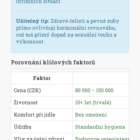
intimních situací.
Užitečný tip:
Zdravé čelisti a pevné zuby
přímo ovlivňují hormonální rovnováhu,
což má přímý dopad na sexuální touhu a
výkonnost.
Porovnání klíčových faktorů
Faktor
Cena (CZK)
80 000 – 150 000
Životnost
15+ let (trvalé)
Komfort při jídle
Bez omezení
Údržba
Standardní hygiena
Vliv na ústní zdraví
Podporuje osteointegraci,