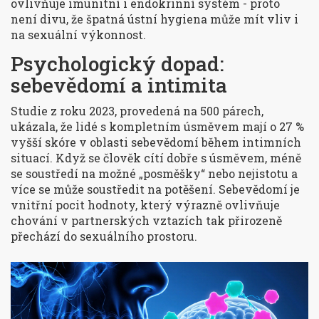
ovlivňuje imunitní i endokrinní systém
- proto
není divu, že špatná ústní hygiena může mít vliv i
na sexuální výkonnost.
Psychologický dopad:
sebevědomí a intimita
Studie z roku 2023, provedená na 500 párech,
ukázala, že lidé s kompletním úsměvem mají o 27 %
vyšší skóre v oblasti sebevědomí během intimních
situací. Když se člověk cítí dobře s úsměvem, méně
se soustředí na možné „posměšky“ nebo nejistotu a
více se může soustředit na potěšení.
Sebevědomí
je
vnitřní pocit hodnoty, který výrazně ovlivňuje
chování v partnerských vztazích
tak přirozeně
přechází do sexuálního prostoru.