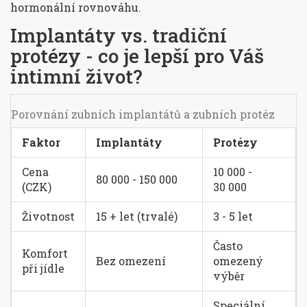
hormonální rovnováhu.
Implantáty vs. tradiční
protézy - co je lepší pro Váš
intimní život?
Porovnání zubních implantátů a zubních protéz
Faktor
Implantáty
Protézy
Cena
10 000 -
80 000 - 150 000
(CZK)
30 000
Životnost
15 + let (trvalé)
3 - 5 let
Často
Komfort
Bez omezení
omezený
při jídle
výběr
Speciální