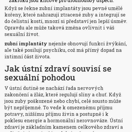
zákroku jsou klíčové pro dlouhodobý úspěch.
Když se řekne
zubní implantáty
jsou
pevné umělé
kořeny, které nahrazují ztracené zuby a integrují se
do čelistní kosti
, mnozí si představí jen lepší úsměv.
Opravdu ale může taková změna ovlivnit i váš
sexuální život.
zubní implantáty
nejenže obnovují funkci žvýkání,
ale také posilují psychiku, což má přímý dopad na
intimní část života.
Jak ústní zdraví souvisí se
sexuální pohodou
V ústní dutině se nachází řada nervových
zakončení a žláz, které regulují sliny a chuť. Když
jsou zuby poškozené nebo chybí, celé sousto může
být nepříjemné. To vede k omezenému příjmu
potravy, nižšímu příjmu živin a postupně i k
poklesu energie a hormonální nerovnováze.
Ústní
zdraví
je základním kamenem celkového zdraví a