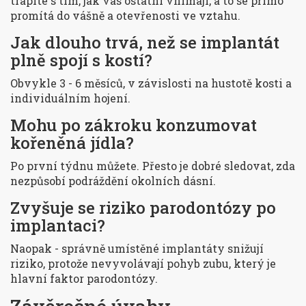
trápíte s tím, jak vás ostatní vnímají, a to se přímo
promítá do vášně a otevřenosti ve vztahu.
Jak dlouho trvá, než se implantát
plně spojí s kostí?
Obvykle 3 - 6 měsíců, v závislosti na hustotě kosti a
individuálním hojení.
Mohu po zákroku konzumovat
kořeněná jídla?
Po první týdnu můžete. Přesto je dobré sledovat, zda
nezpůsobí podráždění okolních dásní.
Zvyšuje se riziko parodontózy po
implantaci?
Naopak - správně umístěné implantáty snižují
riziko, protože nevyvolávají pohyb zubu, který je
hlavní faktor parodontózy.