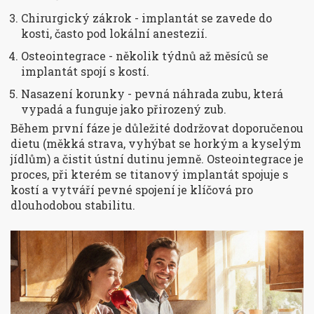
Chirurgický zákrok - implantát se zavede do
kosti, často pod lokální anestezií.
Osteointegrace - několik týdnů až měsíců se
implantát spojí s kostí.
Nasazení korunky - pevná náhrada zubu, která
vypadá a funguje jako přirozený zub.
Během první fáze je důležité dodržovat doporučenou
dietu (měkká strava, vyhýbat se horkým a kyselým
jídlům) a čistit ústní dutinu jemně.
Osteointegrace
je
proces, při kterém se titanový implantát spojuje s
kostí a vytváří pevné spojení
je klíčová pro
dlouhodobou stabilitu.