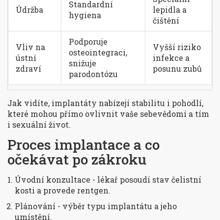
Standardní
Údržba
lepidla a
hygiena
čištění
Podporuje
Vliv na
Vyšší riziko
osteointegraci,
ústní
infekce a
snižuje
zdraví
posunu zubů
parodontózu
Jak vidíte, implantáty nabízejí stabilitu i pohodlí,
které mohou přímo ovlivnit vaše sebevědomí a tím
i sexuální život.
Proces implantace a co
očekávat po zákroku
Úvodní konzultace - lékař posoudí stav čelistní
kosti a provede rentgen.
Plánování - výběr typu implantátu a jeho
umístění.