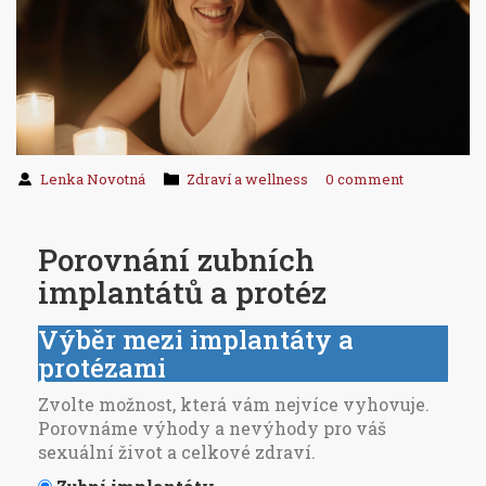
Lenka Novotná
Zdraví a wellness
0 comment
Porovnání zubních
implantátů a protéz
Výběr mezi implantáty a
protézami
Zvolte možnost, která vám nejvíce vyhovuje.
Porovnáme výhody a nevýhody pro váš
sexuální život a celkové zdraví.