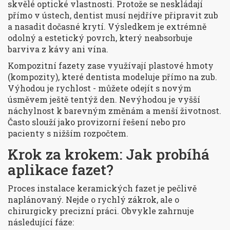
skvělé optické vlastnosti. Protože se neskládají
přímo v ústech, dentist musí nejdříve připravit zub
a nasadit dočasné krytí. Výsledkem je extrémně
odolný a estetický povrch, který neabsorbuje
barviva z kávy ani vína.
Kompozitní fazety
zase využívají plastové hmoty
(kompozity), které dentista modeluje přímo na zub.
Výhodou je rychlost - můžete odejít s novým
úsměvem ještě tentýž den. Nevýhodou je vyšší
náchylnost k barevným změnám a menší životnost.
Často slouží jako provizorní řešení nebo pro
pacienty s nižším rozpočtem.
Krok za krokem: Jak probíhá
aplikace fazet?
Proces instalace keramických fazet je pečlivě
naplánovaný. Nejde o rychlý zákrok, ale o
chirurgicky precizní práci. Obvykle zahrnuje
následující fáze: