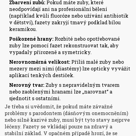
Zbarvení zubů:
Pokud máte zuby, které
neodpovídají ani na profesionální bělení
(například kvůli fluoróze nebo užívání antibiotik
v dětství), fazety zakryjí tmavý podklad bílou
keramikou.
Poškozené hrany:
Rozbité nebo opotřebované
zuby lze pomocí fazet rekonstruovat tak, aby
vypadaly přirozeně a symetricky.
Nerovnoměrná velikost:
Příliš malé zuby nebo
mezery mezi nimi (diastémy) lze opticky vyvážit
aplikací tenkých destiček.
Nerovný tvar:
Zuby s nepravidelným tvarem
nebo zaoblenými hranami lze „narovnat“ a
sjednotit s ostatními.
Je třeba si uvědomit, že pokud máte závažné
problémy s parodontem (dásňovým onemocněním)
nebo silně kazivé zuby, musí být tyto stavy nejprve
léčeny. Fazety se vkládají pouze na zdravý a
stabilní základ. V opačném případě hrozí, že se