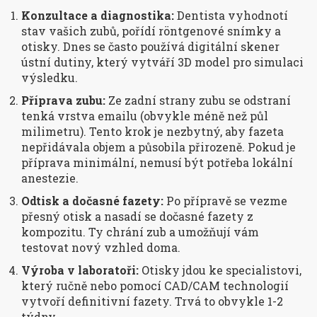
Konzultace a diagnostika:
Dentista vyhodnotí
stav vašich zubů, pořídí röntgenové snímky a
otisky. Dnes se často používá digitální skener
ústní dutiny, který vytváří 3D model pro simulaci
výsledku.
Příprava zubu:
Ze zadní strany zubu se odstraní
tenká vrstva emailu (obvykle méně než půl
milimetru). Tento krok je nezbytný, aby fazeta
nepřidávala objem a působila přirozeně. Pokud je
příprava minimální, nemusí být potřeba lokální
anestezie.
Odtisk a dočasné fazety:
Po přípravě se vezme
přesný otisk a nasadí se dočasné fazety z
kompozitu. Ty chrání zub a umožňují vám
testovat nový vzhled doma.
Výroba v laboratoři:
Otisky jdou ke specialistovi,
který ručně nebo pomocí CAD/CAM technologií
vytvoří definitivní fazety. Trvá to obvykle 1-2
týdny.