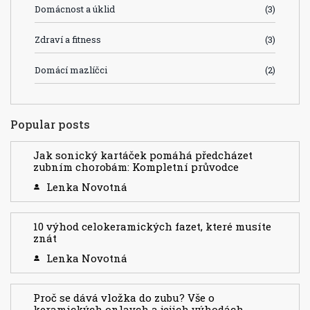
Domácnost a úklid
(3)
Zdraví a fitness
(3)
Domácí mazlíčci
(2)
Popular posts
Jak sonický kartáček pomáhá předcházet
zubním chorobám: Kompletní průvodce
Lenka Novotná
10 výhod celokeramických fazet, které musíte
znát
Lenka Novotná
Proč se dává vložka do zubu? Vše o
keramických onlaych a jejich výhodách