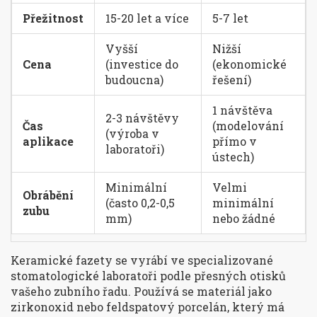
Přežitnost
15-20 let a více
5-7 let
Vyšší
Nižší
Cena
(investice do
(ekonomické
budoucna)
řešení)
1 návštěva
2-3 návštěvy
Čas
(modelování
(výroba v
aplikace
přímo v
laboratoři)
ústech)
Minimální
Velmi
Obrábění
(často 0,2-0,5
minimální
zubu
mm)
nebo žádné
Keramické fazety
se vyrábí ve specializované
stomatologické laboratoři podle přesných otisků
vašeho zubního řadu. Používá se materiál jako
zirkonoxid
nebo
feldspatový porcelán
, který má