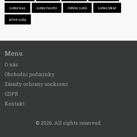
zubní kaz
zubní fazety
čištění zubů
zubní lékař
křivé zuby
Menu
O nás
Obchodní podmínky
Zásady ochrany soukromí
GDPR
Kontakt
© 2026. All rights reserved.