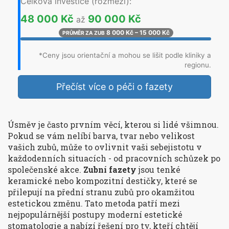
Celková investice (rozmezí):
48 000 Kč
90 000 Kč
až
8 000 Kč – 15 000 Kč
PRŮMĚR ZA ZUB
*Ceny jsou orientační a mohou se lišit podle kliniky a
regionu.
Přečíst více o péči o fazety
Úsměv je často prvním věcí, kterou si lidé všimnou.
Pokud se vám nelíbí barva, tvar nebo velikost
vašich zubů, může to ovlivnit vaši sebejistotu v
každodenních situacích - od pracovních schůzek po
společenské akce.
Zubní fazety
jsou
tenké
keramické nebo kompozitní destičky, které se
přilepují na přední stranu zubů pro okamžitou
estetickou změnu
. Tato metoda patří mezi
nejpopulárnější postupy moderní
estetické
stomatologie
a nabízí řešení pro ty, kteří chtějí