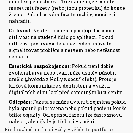
email se již neobnoví. To znamená, že budete
muset mít fazety (nebo jinou protetiku) do konce
života. Pokud se vám fazeta rozbije, musíte ji
nahradit.
Citlivost:
Někteří pacienti pociťují dočasnou
citlivost na studené jídlo po aplikaci. Pokud
citlivost přetrvává déle než týden, může to
signalizovat problém s nervem nebo netěsnost
cementu.
Estetická nespokojenost:
Pokud není dobře
zvolena barva nebo tvar, může úsměv působit
uměle („hvězda z Hollywoodu“ efekt). Proto je
klíčová komunikace s dentistem a využití
digitálních simulací před samotným broušením.
Odlepění:
Fazeta se může uvolnit, zejména pokud
byla špatně připravena nebo pokud pacient kouše
těžké objekty. Odlepenou fazetu lze často znovu
nalepit, ale někdy je třeba ji vyměnit.
Před rozhodnutím si vždy vyžádejte portfolio