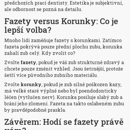
předchozích prací dentisty. Estetika je subjektivní,
ale odbornost se pozná na detailu.
Fazety versus Korunky: Co je
lepší volba?
Mnoho lidí zaměňuje fazety s korunkami. Zatímco
fazeta pokrývá pouze přední plochu zubu, korunka
zahalí zub celý. Kdy zvolit co?
Zvolte
fazety
, pokud je váš zub strukturně zdravý a
chcete pouze změnit vzhled. Jsou šetrnější, protože
šetří více původního zubního materiálu.
Zvolte
korunky
, pokud je zub silně poškozen kazy,
má velké staré výplně nebo byl poendodonticky
léčen (vytlučen nerv). Korunka posiluje slabý zub a
brání jeho zlomení. Fazeta na takto oslabeném zubu
by pravděpodobně praskla.
Závěrem: Hodí se fazety právě