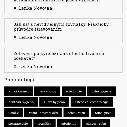
Lenka Novotná
Jak jíst s neviditelnými rovnátky: Praktický
průvodce stravováním
Lenka Novotná
Zotavení po kyretáži: Jak dlouho trvá a co
očekávat?
Lenka Novotná
Popular tags
zubní kámen
péče o zuby
ortodoncie
ústní hygiena
dentální hygiena
zubní hygiena
estetická stomatologie
úsměv
zubní kámen u dětí
bělení zubů
zubní plak
stomatologie
rovnátka
ortodontie
citlivost zubů