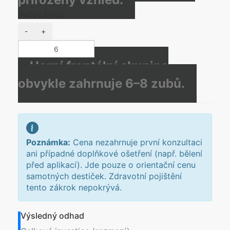
Počet zubů:
-
+
Horní frontální skupina
obvykle zahrnuje 6–8 zubů.
Poznámka:
Cena nezahrnuje první konzultaci
ani případné doplňkové ošetření (např. bělení
před aplikací). Jde pouze o orientační cenu
samotných destiček. Zdravotní pojištění
tento zákrok nepokrývá.
Výsledný odhad