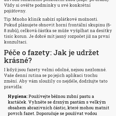
Vždy si ověřte podmínky u své konkrétní
pojišťovny.
Tip: Mnoho klinik nabízí splátkové možnosti.
Pokud plánujete obnovit horní frontální skupinu (6-
8 zubů), celková částka se může vyšplhat na desítky
tisíc korun. Je dobré mít jasný rozpočet již na první
konzultaci.
Péče o fazety: Jak je udržet
krásné?
I když jsou fazety velmi odolné, nejsou nezlomné.
Vaše denní rutina se po jejich aplikaci trochu
změní. Aby vám sloužily co nejdéle, dodržujte tato
pravidla:
Hygiena:
Používejte běžnou zubní pastu a
kartáček. Vyhněte se drsným pastám s velkým
obsahem abrazivních částic, které mohou matnit
povrch fazet. Doporučuje se používat vodou