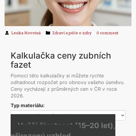
Lenka Novotná
Zdraví a péče o zuby
0 comment
Kalkulačka ceny zubních
fazet
Pomocí této kalkulačky si můžete rychle
odhadnout rozpočet pro obnovu vašeho úsměvu.
Ceny vycházejí z průměrných cen v ČR v roce
2026.
Typ materiálu:
Vyšší životnost (15–20 let),
přirozený vzhled.