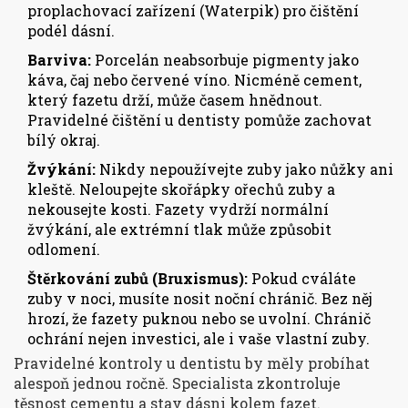
proplachovací zařízení (Waterpik) pro čištění
podél dásní.
Barviva:
Porcelán neabsorbuje pigmenty jako
káva, čaj nebo červené víno. Nicméně cement,
který fazetu drží, může časem hnědnout.
Pravidelné čištění u dentisty pomůže zachovat
bílý okraj.
Žvýkání:
Nikdy nepoužívejte zuby jako nůžky ani
kleště. Neloupejte skořápky ořechů zuby a
nekousejte kosti. Fazety vydrží normální
žvýkání, ale extrémní tlak může způsobit
odlomení.
Štěrkování zubů (Bruxismus):
Pokud cváláte
zuby v noci, musíte nosit noční chránič. Bez něj
hrozí, že fazety puknou nebo se uvolní. Chránič
ochrání nejen investici, ale i vaše vlastní zuby.
Pravidelné kontroly u dentistu by měly probíhat
alespoň jednou ročně. Specialista zkontroluje
těsnost cementu a stav dásni kolem fazet.