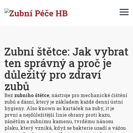
Zubní štětce: Jak vybrat
ten správný a proč je
důležitý pro zdraví
zubů
Bez
zubního štětce
,
nástroje pro mechanické čištění
zubů a dásní, který je základem každé denní ústní
hygieny
. Also known as
kartáček na zuby
, it je
první a nejdůležitější linie obrany proti kazu,
zánětům a
zubnímu kamenu
,
tvrdému nánosu
plaku, který vzniká, když se bakterie usadí a vážou