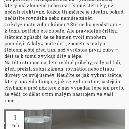
který má zlomené nebo roztříštěné štětinky, už
nečistí efektivně. Každé tři měsíce je ideální, pokud
nečistíte rovnátka nebo nemáte zánět.
Co když máte zubní kámen? Štětce ho neodstraní –
k tomu potřebujete zubaře. Ale pravidelné čištění
štětcem způsobí, že se kámen tvoří mnohem
pomaleji. A když máte děti, začněte s malým
štětcem ještě před tím, než vyrůstou první zuby –
děti se k tomu zvykají dřív a lépe.
Na této stránce najdete reálné příběhy, rady od lidí,
kteří přežili zubní kámen, rovnátka nebo ztrátu
důvěry ve svůj úsměv. Naučíte se, jak vybrat štětce,
který opravdu funguje, jak se vyhnout nejčastějším
chybám a proč některé z nás vypadají lépe jen proto,
že vědí, co dělat s tím malým nástrojem ve vaší
ruce.
1
Feb