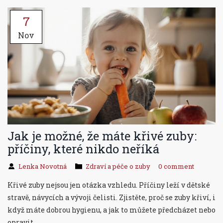
7
Nov
Jak je možné, že máte křivé zuby:
příčiny, které nikdo neříká
Lenka Novotná
Zdraví a péče o zuby
0 comment
Křivé zuby nejsou jen otázka vzhledu. Příčiny leží v dětské
stravě, návycích a vývoji čelisti. Zjistěte, proč se zuby křiví, i
když máte dobrou hygienu, a jak to můžete předcházet nebo
opravit.