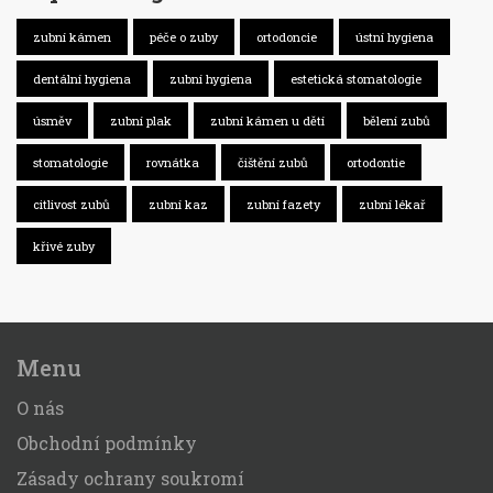
zubní kámen
péče o zuby
ortodoncie
ústní hygiena
dentální hygiena
zubní hygiena
estetická stomatologie
úsměv
zubní plak
zubní kámen u dětí
bělení zubů
stomatologie
rovnátka
čištění zubů
ortodontie
citlivost zubů
zubní kaz
zubní fazety
zubní lékař
křivé zuby
Menu
O nás
Obchodní podmínky
Zásady ochrany soukromí