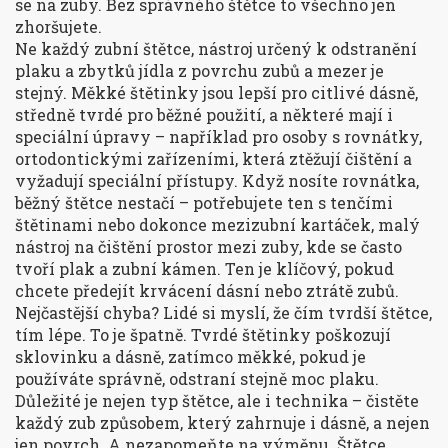
se na zuby
. Bez správného štětce to všechno jen
zhoršujete.
Ne každý
zubní štětce
,
nástroj určený k odstranění
plaku a zbytků jídla z povrchu zubů a mezer
je
stejný. Měkké štětinky jsou lepší pro citlivé dásně,
středně tvrdé pro běžné použití, a některé mají i
speciální úpravy – například pro osoby s
rovnátky
,
ortodontickými zařízeními, která ztěžují čištění a
vyžadují speciální přístupy
. Když nosíte rovnátka,
běžný štětce nestačí – potřebujete ten s tenčími
štětinami nebo dokonce
mezizubní kartáček
,
malý
nástroj na čištění prostor mezi zuby, kde se často
tvoří plak a zubní kámen
. Ten je klíčový, pokud
chcete předejít krvácení dásní nebo ztrátě zubů.
Nejčastější chyba? Lidé si myslí, že čím tvrdší štětce,
tím lépe. To je špatně. Tvrdé štětinky poškozují
sklovinku a dásně, zatímco měkké, pokud je
používáte správně, odstraní stejně moc plaku.
Důležité je nejen typ štětce, ale i technika – čistěte
každý zub způsobem, který zahrnuje i dásně, a nejen
jen povrch. A nezapomeňte na výměnu. Štětce,