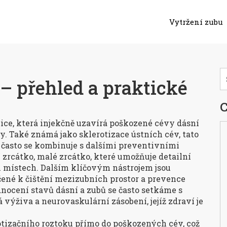
Vytržení zubu
 – přehled a praktické
C
ice, která injekčně uzavírá poškozené cévy dásní
ty
. Také známá jako
sklerotizace ústních cév
, tato
 často se kombinuje s dalšími preventivními
 zrcátko
,
malé zrcátko, které umožňuje detailní
h místech
. Dalším klíčovým nástrojem jsou
čené k čištění mezizubních prostor a prevence
dnocení stavů dásní a zubů se často setkáme s
há výživa a neurovaskulární zásobení
, jejíž zdraví je
otizačního roztoku přímo do poškozených cév, což