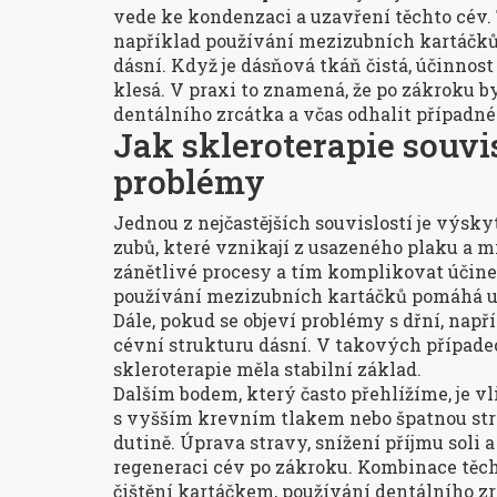
vede ke kondenzaci a uzavření těchto cév.
například používání mezizubních kartáčků,
dásní. Když je dásňová tkáň čistá, účinnost
klesá. V praxi to znamená, že po zákroku b
dentálního zrcátka a včas odhalit případn
Jak skleroterapie souvi
problémy
Jednou z nejčastějších souvislostí je výsky
zubů, které vznikají z usazeného plaku a m
zánětlivé procesy a tím komplikovat účine
používání mezizubních kartáčků pomáhá ud
Dále, pokud se objeví problémy s dřní, např
cévní strukturu dásní. V takových případe
skleroterapie měla stabilní základ.
Dalším bodem, který často přehlížíme, je vl
s vyšším krevním tlakem nebo špatnou stra
dutině. Úprava stravy, snížení příjmu soli
regeneraci cév po zákroku. Kombinace těc
čištění kartáčkem, používání dentálního zr