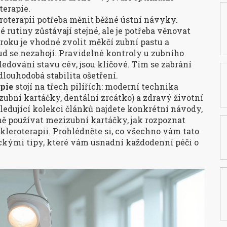
erapie.
eroterapii potřeba měnit běžné ústní návyky.
rutiny zůstávají stejné, ale je potřeba věnovat
roku je vhodné zvolit měkčí zubní pastu a
ud se nezahojí. Pravidelné kontroly u zubního
ledování stavu cév, jsou klíčové. Tím se zabrání
louhodobá stabilita ošetření.
apie
stojí na třech pilířích: moderní technika
ubní kartáčky, dentální zrcátko) a zdravý životní
sledující kolekci článků najdete konkrétní návody,
ě používat mezizubní kartáčky, jak rozpoznat
skleroterapii. Prohlédněte si, co všechno vám tato
ckými tipy, které vám usnadní každodenní péči o