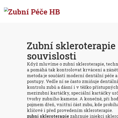
Zubní skleroterapie
souvislosti
Když mluvíme o
zubní skleroterapie
,
techn
a pomáhá tak kontrolovat krvácení a záně
metoda je součástí moderní dentální péče a
postupy. Vedle ní se často zmiňuje
dentální
kontrolu zubů a dásní i v těžko přístupnýc
mezizubní kartáčky
,
speciální kartáčky ur
tvorby zubního kamene
. A konečně, při ho
pojmem
dřeň
,
vnitřní část zubu, kde probí
klíčové i před provedením skleroterapie.
zubní skleroterapie
zahrnuje injekci skler