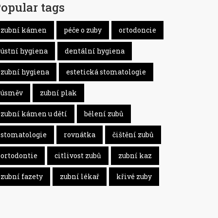
opular tags
zubní kámen
péče o zuby
ortodoncie
ústní hygiena
dentální hygiena
zubní hygiena
estetická stomatologie
úsměv
zubní plak
zubní kámen u dětí
bělení zubů
stomatologie
rovnátka
čištění zubů
ortodontie
citlivost zubů
zubní kaz
zubní fazety
zubní lékař
křivé zuby