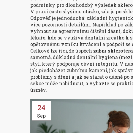
podmínky pro dlouhodobý výsledek sklerot
V praxi často slyšíme otázku, zda je po skl
Odpověď je jednoduchá: základní hygienické 
více pozornosti detailům. Například po zák
vyhnout se agresivnímu čištění dásní, dok
lékaře, kde se využívá dentální zrcátko k s
opětovnému vzniku krvácení a podpoří se d
Celkově lze říci, že úspěch
zubní skleroter
samotná, důkladná dentální hygiena (meziz
styl, který podporuje cévní integritu. V na
jak předcházet zubnímu kameni, jak správn
problémy s dření a jak se starat o dásně po 
sekce může nabídnout, a vybavte se prakti
úsměv.
24
Sep