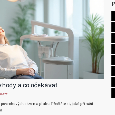
P
ýhody a co očekávat
ment
ovrchových skvrn a plaku. Přečtěte si, jaké přináší
m.