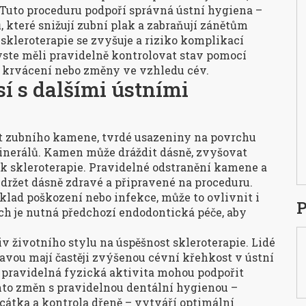
 Tuto proceduru podpoří správná ústní hygiena –
 které snižují zubní plak a zabraňují zánětům
 skleroterapie se zvyšuje a riziko komplikací
yste měli pravidelně kontrolovat stav pomocí
é krvácení nebo změny ve vzhledu cév.
sí s dalšími ústními
t
zubního kamene
,
tvrdé usazeniny na povrchu
inerálů
. Kamen může dráždit dásně, zvyšovat
k skleroterapie. Pravidelné odstranění kamene a
ržet dásně zdravé a připravené na proceduru.
íklad poškození nebo infekce, může to ovlivnit i
P
ch je nutná předchozí endodontická péče, aby
iv životního stylu na úspěšnost skleroterapie. Lidé
vou mají častěji zvýšenou cévní křehkost v ústní
 a pravidelná fyzická aktivita mohou podpořit
hto změn s pravidelnou dentální hygienou –
cátka a kontrola dřeně – vytváří optimální