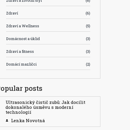
Zdraví a životní styl
(6)
Zdraví
(6)
Zdraví a Wellness
(5)
Domácnost a úklid
(3)
Zdraví a fitness
(3)
Domácí mazlíčci
(2)
opular posts
Ultrasonický čistič zubů: Jak docílit
dokonalého úsměvu s moderní
technologií
Lenka Novotná