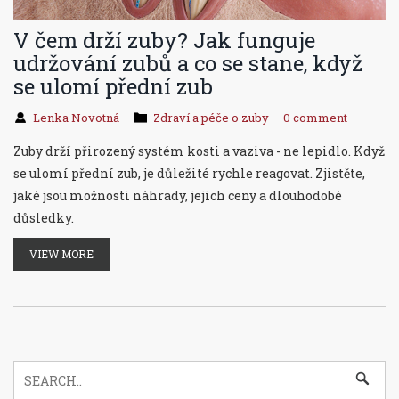
V čem drží zuby? Jak funguje
udržování zubů a co se stane, když
se ulomí přední zub
Lenka Novotná
Zdraví a péče o zuby
0 comment
Zuby drží přirozený systém kosti a vaziva - ne lepidlo. Když
se ulomí přední zub, je důležité rychle reagovat. Zjistěte,
jaké jsou možnosti náhrady, jejich ceny a dlouhodobé
důsledky.
VIEW MORE