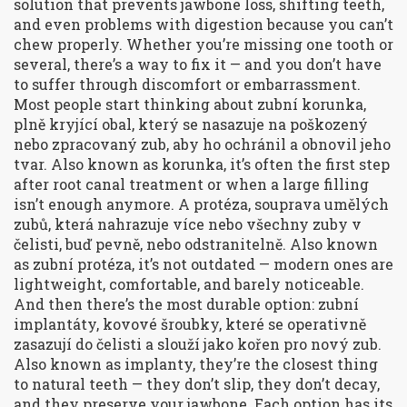
solution that prevents jawbone loss, shifting teeth,
and even problems with digestion because you can’t
chew properly.
Whether you’re missing one tooth or
several, there’s a way to fix it — and you don’t have
to suffer through discomfort or embarrassment.
Most people start thinking about
zubní korunka
,
plně kryjící obal, který se nasazuje na poškozený
nebo zpracovaný zub, aby ho ochránil a obnovil jeho
tvar
. Also known as
korunka
, it’s often the first step
after root canal treatment or when a large filling
isn’t enough anymore.
A
protéza
,
souprava umělých
zubů, která nahrazuje více nebo všechny zuby v
čelisti, buď pevně, nebo odstranitelně
. Also known
as
zubní protéza
, it’s not outdated — modern ones are
lightweight, comfortable, and barely noticeable.
And then there’s the most durable option:
zubní
implantáty
,
kovové šroubky, které se operativně
zasazují do čelisti a slouží jako kořen pro nový zub
.
Also known as
implanty
, they’re the closest thing
to natural teeth — they don’t slip, they don’t decay,
and they preserve your jawbone.
Each option has its