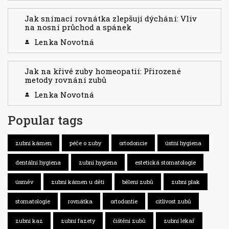
Jak snímací rovnátka zlepšují dýchání: Vliv
na nosní průchod a spánek
Lenka Novotná
Jak na křivé zuby homeopatií: Přirozené
metody rovnání zubů
Lenka Novotná
Popular tags
zubní kámen
péče o zuby
ortodoncie
ústní hygiena
dentální hygiena
zubní hygiena
estetická stomatologie
úsměv
zubní kámen u dětí
bělení zubů
zubní plak
stomatologie
rovnátka
ortodontie
citlivost zubů
zubní kaz
zubní fazety
čištění zubů
zubní lékař