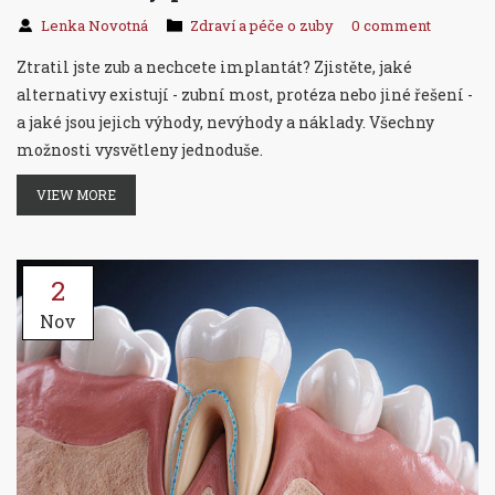
Lenka Novotná
Zdraví a péče o zuby
0 comment
Ztratil jste zub a nechcete implantát? Zjistěte, jaké
alternativy existují - zubní most, protéza nebo jiné řešení -
a jaké jsou jejich výhody, nevýhody a náklady. Všechny
možnosti vysvětleny jednoduše.
VIEW MORE
2
Nov