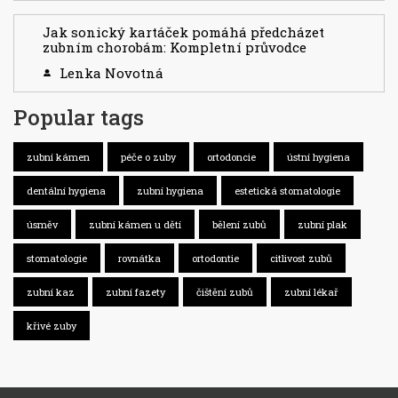
Jak sonický kartáček pomáhá předcházet
zubním chorobám: Kompletní průvodce
Lenka Novotná
Popular tags
zubní kámen
péče o zuby
ortodoncie
ústní hygiena
dentální hygiena
zubní hygiena
estetická stomatologie
úsměv
zubní kámen u dětí
bělení zubů
zubní plak
stomatologie
rovnátka
ortodontie
citlivost zubů
zubní kaz
zubní fazety
čištění zubů
zubní lékař
křivé zuby