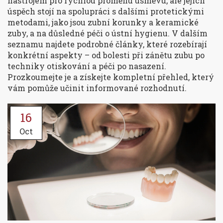
nástrojem pro rychlou proměnu úsměvu, ale jejich
úspěch stojí na spolupráci s dalšími protetickými
metodami, jako jsou zubní korunky a keramické
zuby, a na důsledné péči o ústní hygienu. V dalším
seznamu najdete podrobné články, které rozebírají
konkrétní aspekty – od bolesti při zánětu zubu po
techniky otiskování a péči po nasazení.
Prozkoumejte je a získejte kompletní přehled, který
vám pomůže učinit informované rozhodnutí.
16
Oct