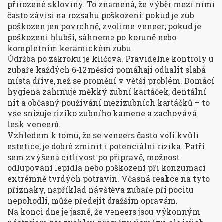
přirozené skloviny. To znamená, že výběr mezi nimi
často závisí na rozsahu poškození: pokud je zub
poškozen jen povrchně, zvolíme veneer; pokud je
poškození hlubší, sáhneme po koruně nebo
kompletním keramickém zubu.
Údržba po zákroku je klíčová. Pravidelné kontroly u
zubaře každých 6‑12 měsíci pomáhají odhalit slabá
místa dříve, než se promění v větší problém. Domácí
hygiena zahrnuje měkký zubní kartáček, dentální
nit a občasný používání mezizubních kartáčků – to
vše snižuje riziko zubního kamene a zachovává
lesk veneerů.
Vzhledem k tomu, že se veneers často volí kvůli
estetice, je dobré zmínit i potenciální rizika. Patří
sem zvýšená citlivost po přípravě, možnost
odlupování lepidla nebo poškození při konzumaci
extrémně tvrdých potravin. Včasná reakce na tyto
příznaky, například návštěva zubaře při pocitu
nepohodlí, může předejít dražším opravám.
Na konci dne je jasné, že veneers jsou výkonným