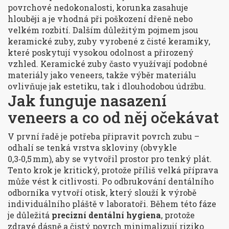
povrchové nedokonalosti, korunka zasahuje
hlouběji a je vhodná při poškození dřeně nebo
velkém rozbití. Dalším důležitým pojmem jsou
keramické zuby
,
zuby vyrobené z čisté keramiky,
které poskytují vysokou odolnost a přirozený
vzhled
. Keramické zuby často využívají podobné
materiály jako veneers, takže výběr materiálu
ovlivňuje jak estetiku, tak i dlouhodobou údržbu.
Jak funguje nasazení
veneers a co od něj očekávat
V první řadě je potřeba připravit povrch zubu –
odhalí se tenká vrstva skloviny (obvykle
0,3‑0,5 mm), aby se vytvořil prostor pro tenký plát.
Tento krok je kritický, protože příliš velká příprava
může vést k citlivosti. Po odbrukování dentálního
odborníka vytvoří otisk, který slouží k výrobě
individuálního pláště v laboratoři. Během této fáze
je důležitá
precizní dentální hygiena
, protože
zdravé dásně a čistý povrch minimalizují riziko