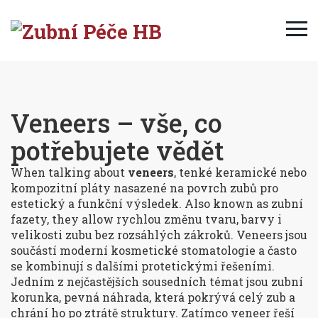
Veneers – vše, co
potřebujete vědět
When talking about
veneers
,
tenké keramické nebo
kompozitní pláty nasazené na povrch zubů pro
estetický a funkční výsledek
. Also known as
zubní
fazety
, they allow rychlou změnu tvaru, barvy i
velikosti zubu bez rozsáhlých zákroků. Veneers jsou
součástí moderní kosmetické stomatologie a často
se kombinují s dalšími protetickými řešeními.
Jedním z nejčastějších sousedních témat jsou
z​ubní
korunka
,
pevná náhrada, která pokrývá celý zub a
chrání ho po ztrátě struktury
. Zatímco veneer řeší