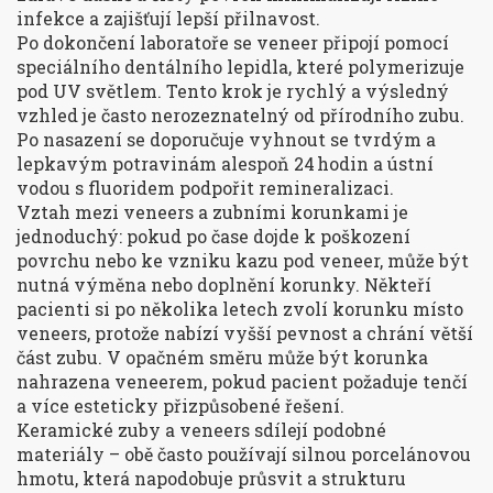
infekce a zajišťují lepší přilnavost.
Po dokončení laboratoře se veneer připojí pomocí
speciálního dentálního lepidla, které polymerizuje
pod UV světlem. Tento krok je rychlý a výsledný
vzhled je často nerozeznatelný od přírodního zubu.
Po nasazení se doporučuje vyhnout se tvrdým a
lepkavým potravinám alespoň 24 hodin a ústní
vodou s fluoridem podpořit remineralizaci.
Vztah mezi veneers a zubními korunkami je
jednoduchý: pokud po čase dojde k poškození
povrchu nebo ke vzniku kazu pod veneer, může být
nutná výměna nebo doplnění korunky. Někteří
pacienti si po několika letech zvolí korunku místo
veneers, protože nabízí vyšší pevnost a chrání větší
část zubu. V opačném směru může být korunka
nahrazena veneerem, pokud pacient požaduje tenčí
a více esteticky přizpůsobené řešení.
Keramické zuby a veneers sdílejí podobné
materiály – obě často používají silnou porcelánovou
hmotu, která napodobuje průsvit a strukturu