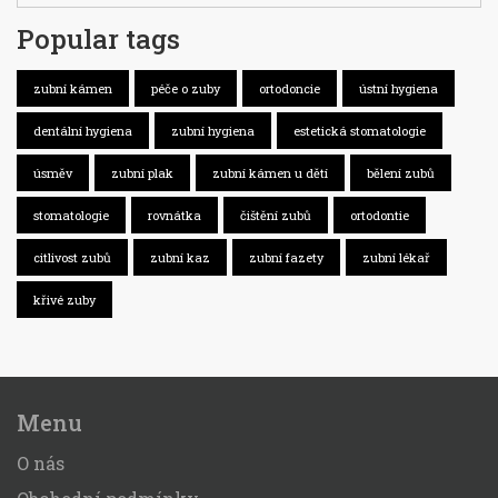
Popular tags
zubní kámen
péče o zuby
ortodoncie
ústní hygiena
dentální hygiena
zubní hygiena
estetická stomatologie
úsměv
zubní plak
zubní kámen u dětí
bělení zubů
stomatologie
rovnátka
čištění zubů
ortodontie
citlivost zubů
zubní kaz
zubní fazety
zubní lékař
křivé zuby
Menu
O nás