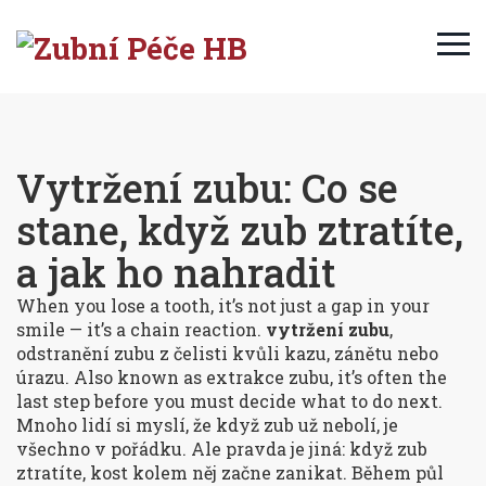
Vytržení zubu: Co se
stane, když zub ztratíte,
a jak ho nahradit
When you lose a tooth, it’s not just a gap in your
smile — it’s a chain reaction.
vytržení zubu
,
odstranění zubu z čelisti kvůli kazu, zánětu nebo
úrazu
. Also known as
extrakce zubu
, it’s often the
last step before you must decide what to do next.
Mnoho lidí si myslí, že když zub už nebolí, je
všechno v pořádku. Ale pravda je jiná: když zub
ztratíte, kost kolem něj začne zanikat. Během půl