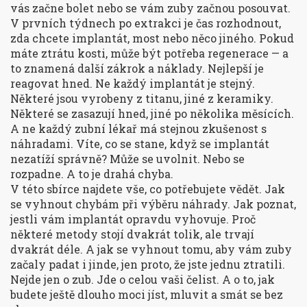
vás začne bolet nebo se vám zuby začnou posouvat.
V prvních týdnech po extrakci je čas rozhodnout,
zda chcete implantát, most nebo něco jiného. Pokud
máte ztrátu kosti, může být potřeba regenerace — a
to znamená další zákrok a náklady. Nejlepší je
reagovat hned. Ne každý implantát je stejný.
Některé jsou vyrobeny z titanu, jiné z keramiky.
Některé se zasazují hned, jiné po několika měsících.
A ne každý zubní lékař má stejnou zkušenost s
náhradami. Víte, co se stane, když se implantát
nezatíží správně? Může se uvolnit. Nebo se
rozpadne. A to je drahá chyba.
V této sbírce najdete vše, co potřebujete vědět. Jak
se vyhnout chybám při výběru náhrady. Jak poznat,
jestli vám implantát opravdu vyhovuje. Proč
některé metody stojí dvakrát tolik, ale trvají
dvakrát déle. A jak se vyhnout tomu, aby vám zuby
začaly padat i jinde, jen proto, že jste jednu ztratili.
Nejde jen o zub. Jde o celou vaši čelist. A o to, jak
budete ještě dlouho moci jíst, mluvit a smát se bez