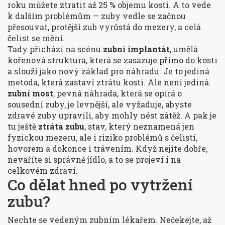
roku můžete ztratit až 25 % objemu kosti. A to vede
k dalším problémům — zuby vedle se začnou
přesouvat, protější zub vyrůstá do mezery, a celá
čelist se mění.
Tady přichází na scénu
zubní implantát
,
umělá
kořenová struktura, která se zasazuje přímo do kosti
a slouží jako nový základ pro náhradu
. Je to jediná
metoda, která zastaví ztrátu kosti. Ale není jediná.
zubní most
,
pevná náhrada, která se opírá o
sousední zuby
, je levnější, ale vyžaduje, abyste
zdravé zuby upravili, aby mohly nést zátěž. A pak je
tu ještě
ztráta zubu
,
stav, který neznamená jen
fyzickou mezeru, ale i riziko problémů s čelistí,
hovorem a dokonce i trávením
. Když nejíte dobře,
nevaříte si správně jídlo, a to se projeví i na
celkovém zdraví.
Co dělat hned po vytržení
zubu?
Nechte se vedeným zubním lékařem. Nečekejte, až