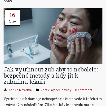
obav.
16
Nov
Jak vytrhnout zub aby to nebolelo:
bezpečné metody a kdy jít k
zubnímu lékaři
Lenka Novotná
Zdraví a péče o zuby
0 comment
Vytrhnout zub doma je nebezpečné a často vede k infekcím
a závažným následkům. Zjistěte, kdy je opravdu nutné