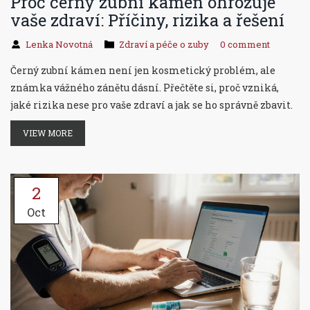
Proč černý zubní kámen ohrožuje
vaše zdraví: Příčiny, rizika a řešení
Lenka Novotná
Zdraví a péče o zuby
0 comment
Černý zubní kámen není jen kosmetický problém, ale
známka vážného zánětu dásní. Přečtěte si, proč vzniká,
jaké rizika nese pro vaše zdraví a jak se ho správně zbavit.
VIEW MORE
2
Oct