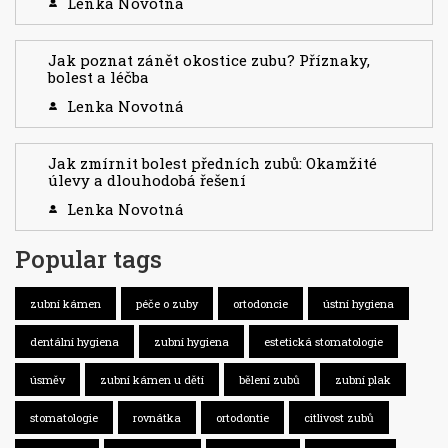
Lenka Novotná
Jak poznat zánět okostice zubu? Příznaky,
bolest a léčba
Lenka Novotná
Jak zmírnit bolest předních zubů: Okamžité
úlevy a dlouhodobá řešení
Lenka Novotná
Popular tags
zubní kámen
péče o zuby
ortodoncie
ústní hygiena
dentální hygiena
zubní hygiena
estetická stomatologie
úsměv
zubní kámen u dětí
bělení zubů
zubní plak
stomatologie
rovnátka
ortodontie
citlivost zubů