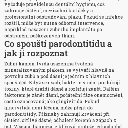
vyžaduje pravidelnou
dentální hygienu
, což
zahrnuje čištění, mezizubní kartáčky a
profesionální odstraňování plaku. Pokud se infekce
rozšíří, může být nutná odborná intervence,
například nasazení
zubního implantátu
po
odstranění poškozených tkání.
Co spouští parodontitidu a
jak ji rozpoznat
Zubní kámen
,
tvrdá usazenina tvořená
mineralizovaným plakem, se vytváří hlavně na
povrchu zubů a pod dásní
je jedním z hlavních
spouštěčů. Když se usadí, bakterie v něm produkují
toxiny, které dráždí dásně a rozšiřují zánět. Dalším
faktorem je
zánět dásní
,
počáteční fáze onemocnění,
často označovaná jako gingivitida
. Pokud
gingivitida není léčená, může přejít do
parodontitidy. Příznaky zahrnují krvácení při
čištění, citlivé dásně, odhalení kořenů a zápach z
úst. Včasná diagnóza je klíčová, protože jednoduché