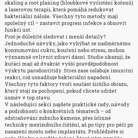
skaling a root planing (hloubkové vyčistění kořenů)
a laserovou terapii, která pomáhá redukovat
bakteriální nálože. Všechny tyto metody mají
společný cíl – zastavit progresi infekce a obnovit
funkci úst.
Proč je důležité sledovat i menší detaily?
Jednoduché návyky, jako vyhýbat se nadměrnému
konzumování cukru, kouření nebo stresu, mohou
významně ovlivnit zdraví dásní. Studie ukazují, že
kuřáci mají až dvakrát vyšší pravděpodobnost
výskytu parodontitidy. Stres zase oslabuje imunitní
reakci, což usnadňuje bakteriální napadení.
Všechny tyto faktory tvoří součást širšího obrazu,
který stojí za pochopení, pokud chcete udržet
úsměv v top stavu.
V následující sekci najdete praktické rady, návody
a podrobnosti o konkrétních tématech – od
odstraňování zubního kamene, přes účinné
techniky mezizubního čištění, až po tipy pro péči po
nasazení mostu nebo implantátu. Prohlédněte si