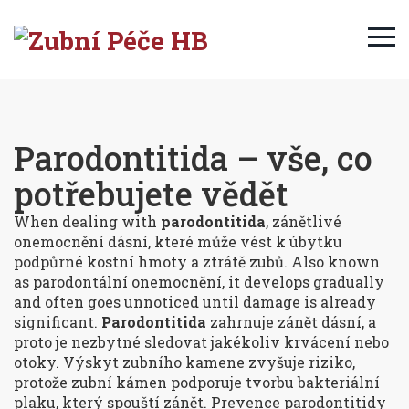
Parodontitida – vše, co
potřebujete vědět
When dealing with
parodontitida
,
zánětlivé
onemocnění dásní, které může vést k úbytku
podpůrné kostní hmoty a ztrátě zubů
. Also known
as
parodontální onemocnění
, it develops gradually
and often goes unnoticed until damage is already
significant.
Parodontitida
zahrnuje
zánět dásní
, a
proto je nezbytné sledovat jakékoliv krvácení nebo
otoky. Výskyt zubního kamene zvyšuje riziko,
protože
zubní kámen
podporuje tvorbu bakteriální
plaku, který spouští zánět. Prevence parodontitidy