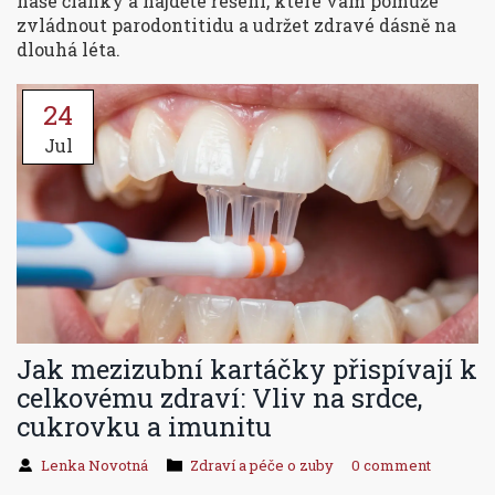
naše články a najděte řešení, které vám pomůže
zvládnout parodontitidu a udržet zdravé dásně na
dlouhá léta.
24
Jul
Jak mezizubní kartáčky přispívají k
celkovému zdraví: Vliv na srdce,
cukrovku a imunitu
Lenka Novotná
Zdraví a péče o zuby
0 comment