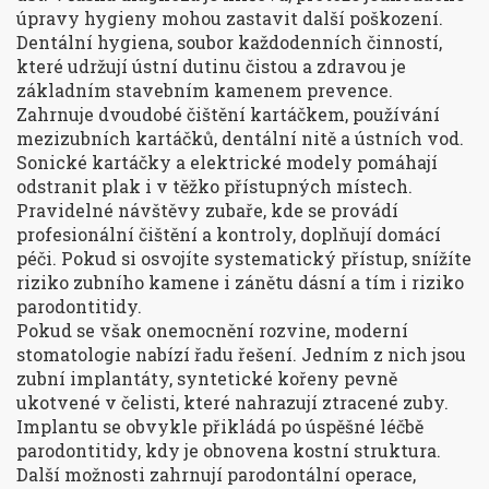
úpravy hygieny mohou zastavit další poškození.
Dentální hygiena
,
soubor každodenních činností,
které udržují ústní dutinu čistou a zdravou
je
základním stavebním kamenem prevence.
Zahrnuje dvoudobé čištění kartáčkem, používání
mezizubních kartáčků, dentální nitě a ústních vod.
Sonické kartáčky a elektrické modely pomáhají
odstranit plak i v těžko přístupných místech.
Pravidelné návštěvy zubaře, kde se provádí
profesionální čištění a kontroly, doplňují domácí
péči. Pokud si osvojíte systematický přístup, snížíte
riziko zubního kamene i zánětu dásní a tím i riziko
parodontitidy.
Pokud se však onemocnění rozvine, moderní
stomatologie nabízí řadu řešení. Jedním z nich jsou
zubní implantáty
,
syntetické kořeny pevně
ukotvené v čelisti, které nahrazují ztracené zuby
.
Implantu se obvykle přikládá po úspěšné léčbě
parodontitidy, kdy je obnovena kostní struktura.
Další možnosti zahrnují parodontální operace,