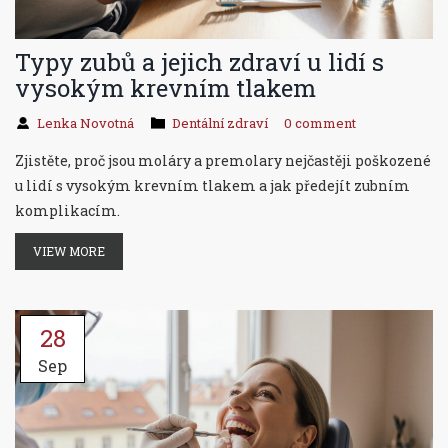
Typy zubů a jejich zdraví u lidí s
vysokým krevním tlakem
Lenka Novotná
Dentální zdraví
0 comment
Zjistěte, proč jsou moláry a premolary nejčastěji poškozené
u lidí s vysokým krevním tlakem a jak předejít zubním
komplikacím.
VIEW MORE
28
Sep