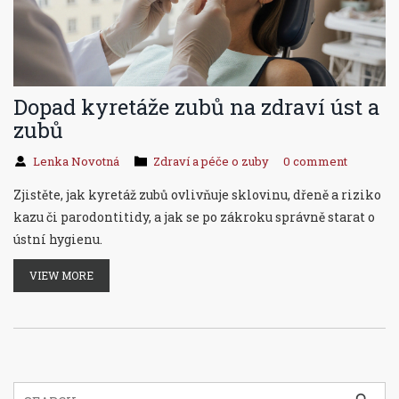
Dopad kyretáže zubů na zdraví úst a
zubů
Lenka Novotná
Zdraví a péče o zuby
0 comment
Zjistěte, jak kyretáž zubů ovlivňuje sklovinu, dřeně a riziko
kazu či parodontitidy, a jak se po zákroku správně starat o
ústní hygienu.
VIEW MORE