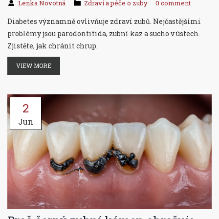
Lenka Novotná
Zdraví a péče o zuby
0 comment
Diabetes významně ovlivňuje zdraví zubů. Nejčastějšími
problémy jsou parodontitida, zubní kaz a sucho v ústech.
Zjistěte, jak chránit chrup.
VIEW MORE
2
Jun