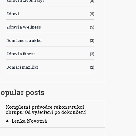
Zdraví a životní styl
(6)
Zdraví
(6)
Zdraví a Wellness
(5)
Domácnost a úklid
(3)
Zdraví a fitness
(3)
Domácí mazlíčci
(2)
opular posts
Kompletní průvodce rekonstrukcí
chrupu: Od vyšetření po dokončení
Lenka Novotná