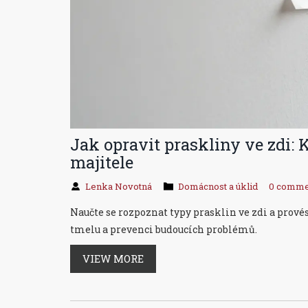
Jak opravit praskliny ve zdi:
majitele
Lenka Novotná
Domácnost a úklid
0 comme
Naučte se rozpoznat typy prasklin ve zdi a provés
tmelu a prevenci budoucích problémů.
VIEW MORE