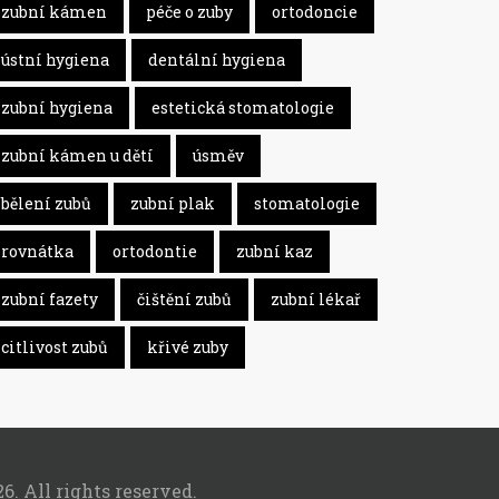
zubní kámen
péče o zuby
ortodoncie
ústní hygiena
dentální hygiena
zubní hygiena
estetická stomatologie
zubní kámen u dětí
úsměv
bělení zubů
zubní plak
stomatologie
rovnátka
ortodontie
zubní kaz
zubní fazety
čištění zubů
zubní lékař
citlivost zubů
křivé zuby
6. All rights reserved.