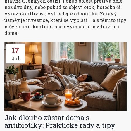
hlavně u lehkých obtíží. Pokud bolest přetrvá déle
než dva dny, nebo pokud se objeví otok, horečka či
výrazná citlivost, vyhledejte odborníka. Zdravý
úsměv je investice, která se vyplatí – a s těmito tipy
můžete mít kontrolu nad svým ústním zdravím i
doma.
17
Jul
Jak dlouho zůstat doma s
antibiotiky: Praktické rady a tipy