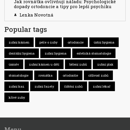
Jak rovnátka ovlivňují náladu: Psychologické
dopady ortodoncie a tipy pro lepší psychiku
Lenka Novotná
Popular tags
zubní kámen
péče o zuby
ortodoncie
ústní hygiena
dentální hygiena
zubní hygiena
estetická stomatologie
úsměv
zubní kámen u dětí
bělení zubů
zubní plak
stomatologie
rovnátka
ortodontie
citlivost zubů
zubní kaz
zubní fazety
čištění zubů
zubní lékař
křivé zuby
Menu