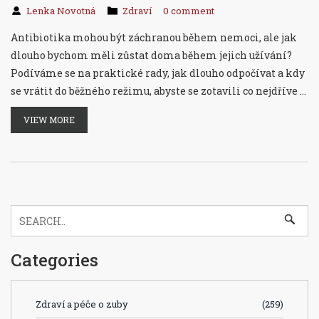
Lenka Novotná
Zdraví
0 comment
Antibiotika mohou být záchranou během nemoci, ale jak
dlouho bychom měli zůstat doma během jejich užívání?
Podíváme se na praktické rady, jak dlouho odpočívat a kdy
se vrátit do běžného režimu, abyste se zotavili co nejdříve a
nejlépe.
VIEW MORE
Categories
Zdraví a péče o zuby
(259)