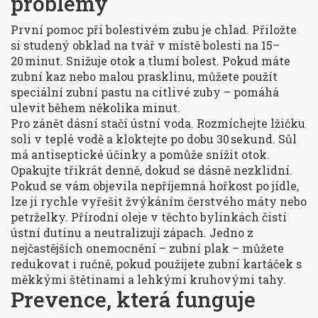
problémy
První pomoc při bolestivém zubu je chlad. Přiložte
si studený obklad na tvář v místě bolesti na 15–
20 minut. Snižuje otok a tlumí bolest. Pokud máte
zubní kaz nebo malou prasklinu, můžete použít
speciální zubní pastu na citlivé zuby – pomáhá
ulevit během několika minut.
Pro zánět dásní stačí ústní voda. Rozmíchejte lžičku
soli v teplé vodě a kloktejte po dobu 30 sekund. Sůl
má antiseptické účinky a pomůže snížit otok.
Opakujte třikrát denně, dokud se dásně nezklidní.
Pokud se vám objevila nepříjemná hořkost po jídle,
lze ji rychle vyřešit žvýkáním čerstvého máty nebo
petrželky. Přírodní oleje v těchto bylinkách čistí
ústní dutinu a neutralizují zápach. Jedno z
nejčastějších onemocnění – zubní plak – můžete
redukovat i ručně, pokud použijete zubní kartáček s
měkkými štětinami a lehkými kruhovými tahy.
Prevence, která funguje