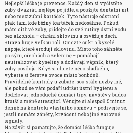
Nejlepší léčba je prevence. Každý den si vyčistěte
zuby dvakrát, nejlépe po jídle, a použijte dentální nit
nebo mezizubní kartáček. Tyto nástroje odstraní
plak tam, kde běžný kartáček nedosáhne. Pokud
máte citlivé zuby, přidejte do své rutiny ústní vodu
bez alkoholu – chrání sklovinu a osvěžuje dech.
Strava hraje velkou roli. Omezte cukr a kyselé
nápoje, které erodují sklovinu. Místo toho sáhněte
po sýru, ořechách a zelenině – pomáhají
neutralizovat kyseliny a dodávají vápník, který
zuby posiluje. Když si chcete něco sladkého,
vyberte si čerstvé ovoce místo bonbónů.
Pravidelné kontroly u zubaře jsou stále nezbytné,
ale pokud se vám podaří udržet ústní hygienu a
dodržovat jednoduché domácí tipy, návštěvy budou
kratší a méně stresující. Věnujte si alespoň 5 minut
denně na kontrolu vlastního úsměvu – podívejte se,
jestli nemáte záněty, krvácení nebo jiné varovné
signály.
Na závěr si pamatujte, že domácí léčba funguje