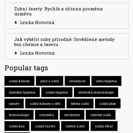
Zubní fazety: Rychlá a účinná proměna
úsměvu
Lenka Novotná
Jak vybělit zuby přírodně: Osvědčené metody
bez chemie a laseru
Lenka Novotná
Popular tags
zubní kámen
péče o zuby
ortodoncie
ústní hygiena
dentální hygiena
zubní hygiena
estetická stomatologie
úsměv
zubní kámen u dětí
bělení zubů
zubní plak
stomatologie
rovnátka
ortodontie
citlivost zubů
zubní kaz
zubní fazety
čištění zubů
zubní lékař