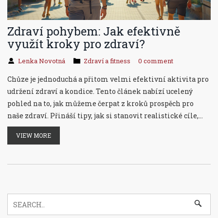
Zdraví pohybem: Jak efektivně
využít kroky pro zdraví?
Lenka Novotná
Zdraví a fitness
0 comment
Chůze je jednoduchá a přitom velmi efektivní aktivita pro
udržení zdraví a kondice. Tento článek nabízí ucelený
pohled na to, jak můžeme čerpat z kroků prospěch pro
naše zdraví. Přináší tipy, jak si stanovit realistické cíle,
využít chůzi k posílení fyzického i psychického zdraví a
VIEW MORE
jaké technologie a aplikace mohou tento proces usnadnit.
Zároveň zdůrazňuje význam konzistence a motivace v
procesu zlepšování fyzické kondice prostřednictvím
chůze.