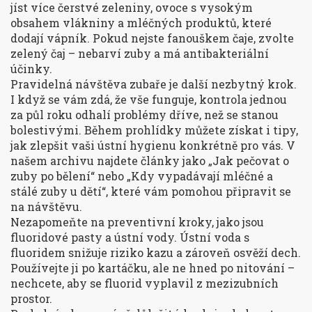
jíst více čerstvé zeleniny, ovoce s vysokým
obsahem vlákniny a mléčných produktů, které
dodají vápník. Pokud nejste fanouškem čaje, zvolte
zelený čaj – nebarví zuby a má antibakteriální
účinky.
Pravidelná návštěva zubaře je další nezbytný krok.
I když se vám zdá, že vše funguje, kontrola jednou
za půl roku odhalí problémy dříve, než se stanou
bolestivými. Během prohlídky můžete získat i tipy,
jak zlepšit vaši ústní hygienu konkrétně pro vás. V
našem archivu najdete články jako „Jak pečovat o
zuby po bělení“ nebo „Kdy vypadávají mléčné a
stálé zuby u dětí“, které vám pomohou připravit se
na návštěvu.
Nezapomeňte na preventivní kroky, jako jsou
fluoridové pasty a ústní vody. Ústní voda s
fluoridem snižuje riziko kazu a zároveň osvěží dech.
Používejte ji po kartáčku, ale ne hned po nitování –
nechcete, aby se fluorid vyplavil z mezizubních
prostor.