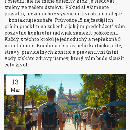
Poslední, ale ne méně důležitý krok, je sledovat
změny ve vašem úsměvu. Pokud si všimnete
prasklin, mezer nebo zvýšené citlivosti, neotálejte
– kontaktujte zubaře. Průvodce „5 nejčastějších
příčin prasklin na zubech a jak jim předcházet“ vám
poskytne konkrétní rady, jak zamezit poškození.
Každý z těchto kroků je jednoduchý a nepřekoná 5
minut denně. Kombinací správného kartáčku, nitě,
stravy, pravidelných kontrol a preventivní ústní
vody získáte zdravý úsměv, který vám bude sloužit
celý život.
13
Mar