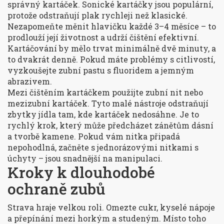
správný kartáček. Sonické kartáčky jsou populární,
protože odstraňují plak rychleji než klasické.
Nezapomeňte měnit hlavičku každé 3–4 měsíce – to
prodlouží její životnost a udrží čištění efektivní.
Kartáčování by mělo trvat minimálně dvě minuty, a
to dvakrát denně. Pokud máte problémy s citlivostí,
vyzkoušejte zubní pastu s fluoridem a jemným
abrazivem.
Mezi čištěním kartáčkem použijte zubní nit nebo
mezizubní kartáček. Tyto malé nástroje odstraňují
zbytky jídla tam, kde kartáček nedosáhne. Je to
rychlý krok, který může předcházet zánětům dásní
a tvorbě kamene. Pokud vám nitka připadá
nepohodlná, začněte s jednorázovými nitkami s
úchyty – jsou snadnější na manipulaci.
Kroky k dlouhodobé
ochraně zubů
Strava hraje velkou roli. Omezte cukr, kyselé nápoje
a přepínání mezi horkým a studeným. Místo toho