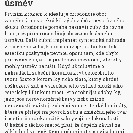
úsměv
Prvním krokem k ideálu je
ortodoncie
obor
zaměřený na korekci křivých zubů a nesprávného
skusu
. Ortodoncie pomáhá nastavit zuby do rovné
linie, což přímo usnadňuje dosažení
krásného
úsměvu
. Další
zubní implantát
syntetická náhrada
ztraceného zubu, která obnovuje jak funkci, tak
estetiku
poskytuje pevnou oporu tam, kde chybí
přirozený zub, a tím předchází mezerám, které by
mohly úsměv narušit. Když už mluvíme o
náhradách,
zubeční korunka
kryt celozobního
tvaru, často z keramiky nebo zlata, který chrání
poškozený zub a vylepšuje jeho vzhled
slouží jako
estetický i funkční most. Pro drobnější odchylky,
jako jsou nerovnoměrné barvy nebo mírné
nerovnosti, existují
zubeční veneer
tenké lamináty,
které se přilepí na povrch zubu a změkčují jeho tvar
i odstín
, čímž okamžitě zakrývají nedokonalosti.
U každé z těchto metod platí, že úspěch závisí na
základní hygieně. Denní pár minut s mezizubními