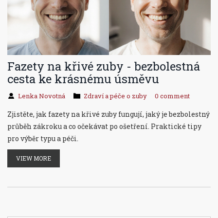
Fazety na křivé zuby - bezbolestná
cesta ke krásnému úsměvu
Lenka Novotná
Zdraví a péče o zuby
0 comment
Zjistěte, jak fazety na křivé zuby fungují, jaký je bezbolestný
průběh zákroku a co očekávat po ošetření. Praktické tipy
pro výběr typu a péči.
VIEW MORE