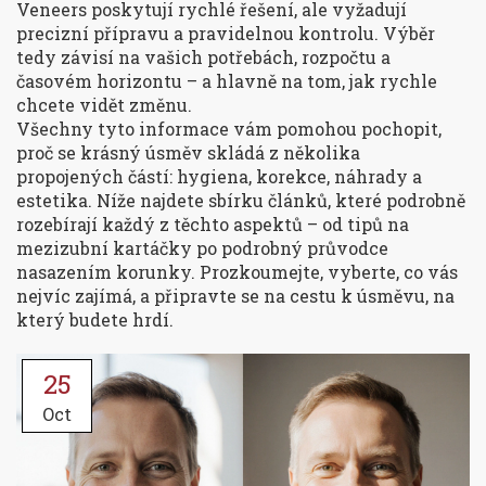
Veneers poskytují rychlé řešení, ale vyžadují
precizní přípravu a pravidelnou kontrolu. Výběr
tedy závisí na vašich potřebách, rozpočtu a
časovém horizontu – a hlavně na tom, jak rychle
chcete vidět změnu.
Všechny tyto informace vám pomohou pochopit,
proč se
krásný úsměv
skládá z několika
propojených částí: hygiena, korekce, náhrady a
estetika. Níže najdete sbírku článků, které podrobně
rozebírají každý z těchto aspektů – od tipů na
mezizubní kartáčky po podrobný průvodce
nasazením korunky. Prozkoumejte, vyberte, co vás
nejvíc zajímá, a připravte se na cestu k úsměvu, na
který budete hrdí.
25
Oct