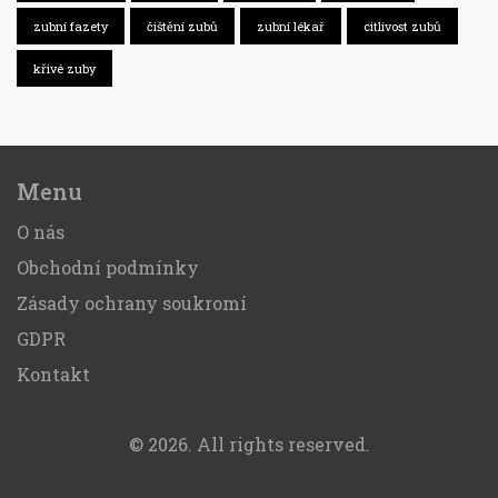
zubní fazety
čištění zubů
zubní lékař
citlivost zubů
křivé zuby
Menu
O nás
Obchodní podmínky
Zásady ochrany soukromí
GDPR
Kontakt
© 2026. All rights reserved.