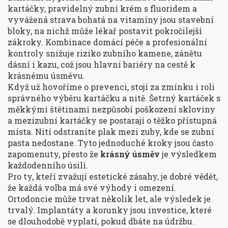
kartáčky, pravidelný zubní krém s fluoridem a
vyvážená strava bohatá na vitamíny jsou stavební
bloky, na nichž může lékař postavit pokročilejší
zákroky. Kombinace domácí péče a profesionální
kontroly snižuje riziko zubního kamene, zánětu
dásní i kazu, což jsou hlavní bariéry na cestě k
krásnému úsměvu
.
Když už hovoříme o prevenci, stojí za zmínku i roli
správného výběru kartáčku a nitě. Šetrný kartáček s
měkkými štětinami nezpůsobí poškození skloviny
a mezizubní kartáčky se postarají o těžko přístupná
místa. Nití odstraníte plak mezi zuby, kde se zubní
pasta nedostane. Tyto jednoduché kroky jsou často
zapomenuty, přesto že
krásný úsměv
je výsledkem
každodenního úsilí.
Pro ty, kteří zvažují estetické zásahy, je dobré vědět,
že každá volba má své výhody i omezení.
Ortodoncie může trvat několik let, ale výsledek je
trvalý. Implantáty a korunky jsou investice, které
se dlouhodobě vyplatí, pokud dbáte na údržbu.