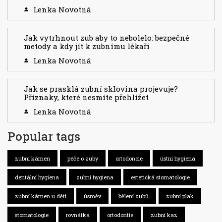
Lenka Novotná
Jak vytrhnout zub aby to nebolelo: bezpečné
metody a kdy jít k zubnímu lékaři
Lenka Novotná
Jak se prasklá zubní sklovina projevuje?
Příznaky, které nesmíte přehlížet
Lenka Novotná
Popular tags
zubní kámen
péče o zuby
ortodoncie
ústní hygiena
dentální hygiena
zubní hygiena
estetická stomatologie
zubní kámen u dětí
úsměv
bělení zubů
zubní plak
stomatologie
rovnátka
ortodontie
zubní kaz