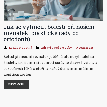
Jak se vyhnout bolesti při nošení
rovnátek: praktické rady od
ortodontů
Lenka Novotná
Zdraví a péče o zuby
0 comment
Bolest při nošení rovnátek je běžná, ale nevyhnutelná.
Zjistěte, jak ji zmírnit pomocí správné stravy, hygieny a
bezpečných léků, a přežijte každý den s minimálním
nepříjemnostem.
VIEW MORE