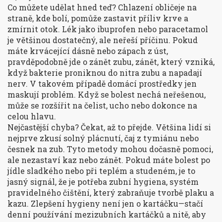
Co můžete udělat hned teď? Chlazení obličeje na
straně, kde bolí, pomůže zastavit příliv krve a
zmírnit otok. Lék jako ibuprofen nebo paracetamol
je většinou dostatečný, ale neřeší příčinu. Pokud
máte krvácející dásně nebo zápach z úst,
pravděpodobně jde o
zánět zubu
,
zánět, který vzniká,
když bakterie proniknou do nitra zubu a napadají
nerv
.
V takovém případě domácí prostředky jen
maskují problém. Když se bolest nechá neřešenou,
může se rozšířit na čelist, ucho nebo dokonce na
celou hlavu.
Nejčastější chyba? Čekat, až to přejde. Většina lidí si
nejprve zkusí solný plácnutí, čaj z tymiánu nebo
česnek na zub. Tyto metody mohou dočasně pomoci,
ale nezastaví kaz nebo zánět. Pokud máte bolest po
jídle sladkého nebo při teplém a studeném, je to
jasný signál, že je potřeba
zubní hygiena
,
systém
pravidelného čištění, který zabraňuje tvorbě plaku a
kazu
.
Zlepšení hygieny není jen o kartáčku—stačí
denní používání mezizubních kartáčků a nitě, aby