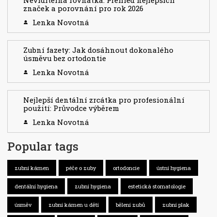
Neviditelná rovnátka: Přehled nejlepších
značek a porovnání pro rok 2026
Lenka Novotná
Zubní fazety: Jak dosáhnout dokonalého
úsměvu bez ortodontie
Lenka Novotná
Nejlepší dentální zrcátka pro profesionální
použití: Průvodce výběrem
Lenka Novotná
Popular tags
zubní kámen
péče o zuby
ortodoncie
ústní hygiena
dentální hygiena
zubní hygiena
estetická stomatologie
úsměv
zubní kámen u dětí
bělení zubů
zubní plak