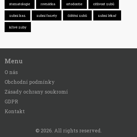
stomatologie
rovnátka
ortodontie
citlivost zubů
zubní kaz
zubní fazety
čištění zubů
zubní lékař
křivé zuby
Menu
O nás
Obchodní podmínky
Zásady ochrany soukromí
GDPR
Kontakt
© 2026. All rights reserved.