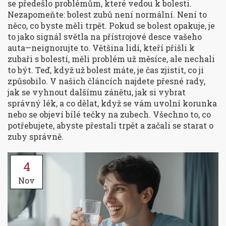
se předešlo problémům, které vedou k bolesti.
Nezapomeňte: bolest zubů není normální. Není to
něco, co byste měli trpět. Pokud se bolest opakuje, je
to jako signál světla na přístrojové desce vašeho
auta—neignorujte to. Většina lidí, kteří přišli k
zubaři s bolestí, měli problém už měsíce, ale nechali
to být. Teď, když už bolest máte, je čas zjistit, co ji
způsobilo. V našich článcích najdete přesné rady,
jak se vyhnout dalšímu zánětu, jak si vybrat
správný lék, a co dělat, když se vám uvolní korunka
nebo se objeví bílé tečky na zubech. Všechno to, co
potřebujete, abyste přestali trpět a začali se starat o
zuby správně.
4
Nov