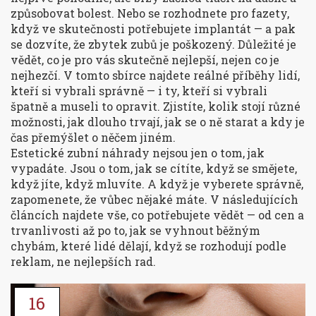
způsobovat bolest. Nebo se rozhodnete pro fazety,
když ve skutečnosti potřebujete implantát — a pak
se dozvíte, že zbytek zubů je poškozený. Důležité je
vědět, co je pro vás skutečně nejlepší, nejen co je
nejhezčí. V tomto sbírce najdete reálné příběhy lidí,
kteří si vybrali správně — i ty, kteří si vybrali
špatně a museli to opravit. Zjistíte, kolik stojí různé
možnosti, jak dlouho trvají, jak se o ně starat a kdy je
čas přemýšlet o něčem jiném.
Estetické zubní náhrady nejsou jen o tom, jak
vypadáte. Jsou o tom, jak se cítíte, když se smějete,
když jíte, když mluvíte. A když je vyberete správně,
zapomenete, že vůbec nějaké máte. V následujících
článcích najdete vše, co potřebujete vědět — od cen a
trvanlivosti až po to, jak se vyhnout běžným
chybám, které lidé dělají, když se rozhodují podle
reklam, ne nejlepších rad.
16