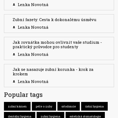
Lenka Novotná
Zubní fazety: Cesta k dokonalému úsměvu
Lenka Novotná
Jak rovnátka mohou ovlivnit vaše studium -
praktický průvodce pro studenty
Lenka Novotná
Jak se nasazuje zubní korunka - krok za
krokem
Lenka Novotná
Popular tags
zubní kámen
péče o zuby
ortodoncie
ústní hygiena
dentální hygiena
zubní hygiena
estetická stomatologie