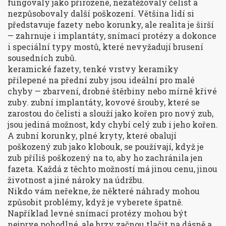
fungovaly jako přirozené, nezatěžovaly čelist a
nezpůsobovaly další poškození
.
Většina lidí si
představuje fazety nebo korunky, ale realita je širší
— zahrnuje i implantáty, snímací protézy a dokonce
i speciální typy mostů, které nevyžadují brusení
sousedních zubů.
keramické fazety
,
tenké vrstvy keramiky
přilepené na přední zuby
jsou ideální pro malé
chyby — zbarvení, drobné štěrbiny nebo mírně křivé
zuby.
zubní implantáty
,
kovové šrouby, které se
zarostou do čelisti a slouží jako kořen pro nový zub
,
jsou jediná možnost, kdy chybí celý zub i jeho kořen.
A
zubní korunky
,
plné kryty, které obalují
poškozený zub jako klobouk
, se používají, když je
zub příliš poškozený na to, aby ho zachránila jen
fazeta. Každá z těchto možností má jinou cenu, jinou
životnost a jiné nároky na údržbu.
Nikdo vám neřekne, že některé náhrady mohou
způsobit problémy, když je vyberete špatně.
Například levné snímací protézy mohou být
nejprve pohodlné, ale brzy začnou tlačit na dásně a