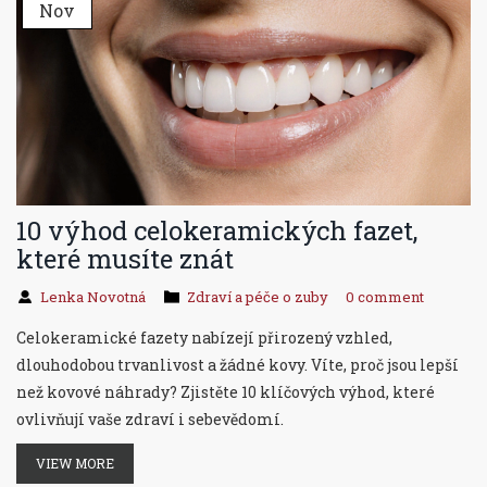
Nov
10 výhod celokeramických fazet,
které musíte znát
Lenka Novotná
Zdraví a péče o zuby
0 comment
Celokeramické fazety nabízejí přirozený vzhled,
dlouhodobou trvanlivost a žádné kovy. Víte, proč jsou lepší
než kovové náhrady? Zjistěte 10 klíčových výhod, které
ovlivňují vaše zdraví i sebevědomí.
VIEW MORE