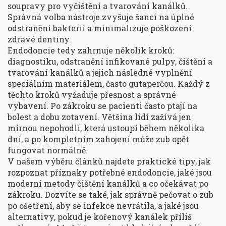
soupravy pro vyčištění a tvarování kanálků
.
Správná volba nástroje zvyšuje šanci na úplné
odstranění bakterií a minimalizuje poškození
zdravé dentiny.
Endodoncie tedy zahrnuje několik kroků:
diagnostiku, odstranění infikované pulpy, čištění a
tvarování kanálků a jejich následné vyplnění
speciálním materiálem, často gutaperčou. Každý z
těchto kroků vyžaduje přesnost a správné
vybavení. Po zákroku se pacienti často ptají na
bolest a dobu zotavení. Většina lidí zažívá jen
mírnou nepohodlí, která ustoupí během několika
dní, a po kompletním zahojení může zub opět
fungovat normálně.
V našem výběru článků najdete praktické tipy, jak
rozpoznat příznaky potřebné endodoncie, jaké jsou
moderní metody čištění kanálků a co očekávat po
zákroku. Dozvíte se také, jak správně pečovat o zub
po ošetření, aby se infekce nevrátila, a jaké jsou
alternativy, pokud je kořenový kanálek příliš