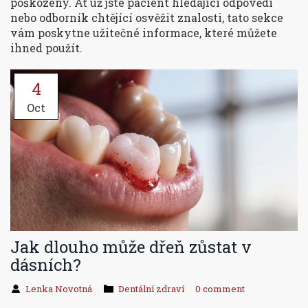
poškozený. Ať už jste pacient hledající odpovědi
nebo odborník chtějící osvěžit znalosti, tato sekce
vám poskytne užitečné informace, které můžete
ihned použít.
4
Oct
Jak dlouho může dřeň zůstat v
dásních?
Lenka Novotná
Dentální zdraví
0 comment