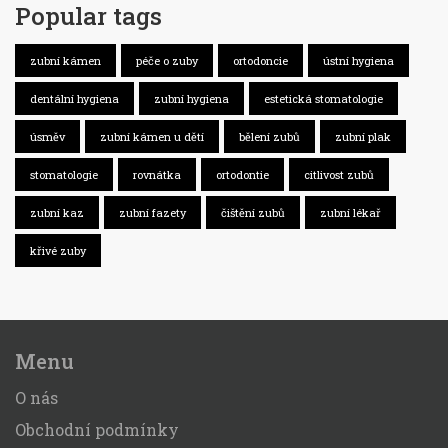
Popular tags
zubní kámen
péče o zuby
ortodoncie
ústní hygiena
dentální hygiena
zubní hygiena
estetická stomatologie
úsměv
zubní kámen u dětí
bělení zubů
zubní plak
stomatologie
rovnátka
ortodontie
citlivost zubů
zubní kaz
zubní fazety
čištění zubů
zubní lékař
křivé zuby
Menu
O nás
Obchodní podmínky