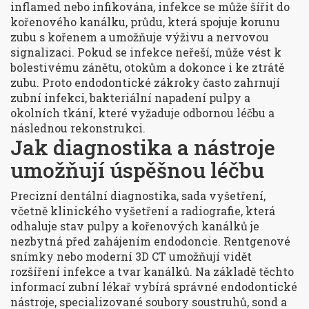
inflamed nebo infikována, infekce se může šířit do
kořenového kanálku
,
průdu, která spojuje korunu
zubu s kořenem a umožňuje výživu a nervovou
signalizaci
. Pokud se infekce neřeší, může vést k
bolestivému zánětu, otokům a dokonce i ke ztrátě
zubu. Proto endodontické zákroky často zahrnují
zubní infekci
,
bakteriální napadení pulpy a
okolních tkání, které vyžaduje odbornou léčbu
a
následnou rekonstrukci.
Jak diagnostika a nástroje
umožňují úspěšnou léčbu
Precizní
dentální diagnostika
,
sada vyšetření,
včetně klinického vyšetření a radiografie, která
odhaluje stav pulpy a kořenových kanálků
je
nezbytná před zahájením endodoncie. Rentgenové
snímky nebo moderní 3D CT umožňují vidět
rozšíření infekce a tvar kanálků. Na základě těchto
informací zubní lékař vybírá správné
endodontické
nástroje
,
specializované soubory soustruhů, sond a