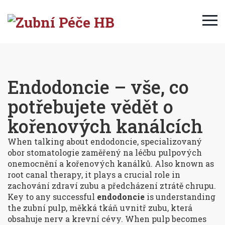
Endodoncie – vše, co
potřebujete vědět o
kořenových kanálcích
When talking about
endodoncie
,
specializovaný
obor stomatologie zaměřený na léčbu pulpových
onemocnění a kořenových kanálků
. Also known as
root canal therapy
, it plays a crucial role in
zachování zdraví zubu a předcházení ztrátě chrupu.
Key to any successful
endodoncie
is understanding
the
zubní pulp
,
měkká tkáň uvnitř zubu, která
obsahuje nerv a krevní cévy
. When pulp becomes