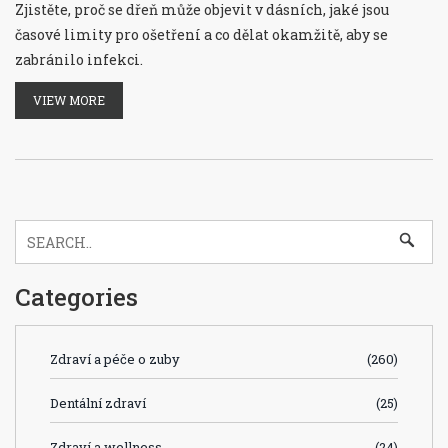
Zjistěte, proč se dřeň může objevit v dásních, jaké jsou
časové limity pro ošetření a co dělat okamžitě, aby se
zabránilo infekci.
VIEW MORE
Categories
Zdraví a péče o zuby
(260)
Dentální zdraví
(25)
Zdraví a wellness
(24)