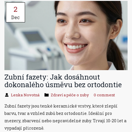
2
Dec
Zubní fazety: Jak dosáhnout
dokonalého úsměvu bez ortodontie
Lenka Novotná
Zdraví a péče o zuby
0 comment
Zubní fazety jsou tenké keramické vrstvy, které zlepší
barvu, tvar a vzhled zubů bez ortodontie. Ideální pro
mezery, zbarvení nebo nepravidelné zuby. Trvají 10-20 let a
vypadají přirozeně.