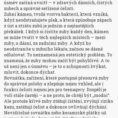
úsměv začíná uvnitř — v zdravých dásních, čistých
zubech a správně seřízené čelisti.
Zubní kámen
,
tvrdá vrstva bakterií, která vzniká,
když neodstraňujete plak, a která způsobuje zápach
z úst a ztrátu zubů
je jedním z nejčastějších
překážek. I když si čistíte zuby každý den, kámen
se může tvořit v těch nejlepších místech — mezi
zuby, u dásní, za zadními zuby. A když ho
neodstraníte u zubního lékaře, začnou se dásně
odlučovat. To neznamená jen estetický problém. To
znamená, že zuby mohou začít být pohyblivé. A to
už není jen o úsměvu — je to o schopnosti žvýkat,
mluvit, dokonce dýchat.
Rovnátka
,
zařízení, které postupně přesouvá zuby
do správné polohy a zlepšuje nejen vzhled, ale i
funkci čelisti
nejsou jen pro teenagery. Dospělí je
volí stále častěji — a ne proto, že chtějí být „modní“.
Ale protože křivé zuby ztěžují čištění, zvyšují riziko
kazu, zatěžují čelist a dokonce ovlivňují dýchání.
Neviditelné rovnátka nebo keramické plátky už