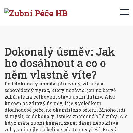
Dokonalý úsměv: Jak
ho dosáhnout a co o
něm vlastně víte?
Pod
dokonalý úsměv
,
přirozený, zdravý a
sebevědomý výraz, který nezávisí jen na barvě
zubů, ale na celkovém stavu ústní dutiny
. Also
known as
zdravý úsměv
, it je výsledkem
dlouhodobé péče, ne okamžitého bělení.
Mnoho lidí
si myslí, že dokonalý úsměv znamená bílé zuby. Ale
když máte zubní kámen, zánět dásní nebo křivé
zuby, ani nejlepší bělící sada to nevyřeší. Pravý