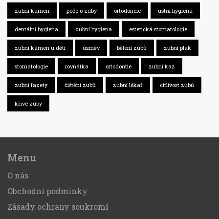
zubní kámen
péče o zuby
ortodoncie
ústní hygiena
dentální hygiena
zubní hygiena
estetická stomatologie
zubní kámen u dětí
úsměv
bělení zubů
zubní plak
stomatologie
rovnátka
ortodontie
zubní kaz
zubní fazety
čištění zubů
zubní lékař
citlivost zubů
křivé zuby
Menu
O nás
Obchodní podmínky
Zásady ochrany soukromí