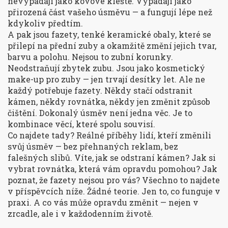
nevypadají jako kovové kleště. Vypadají jako
přirozená část vašeho úsměvu — a fungují lépe než
kdykoliv předtím.
A pak jsou
fazety
,
tenké keramické obaly, které se
přilepí na přední zuby a okamžitě změní jejich tvar,
barvu a polohu
. Nejsou to zubní korunky.
Neodstraňují zbytek zubu. Jsou jako kosmetický
make-up pro zuby — jen trvají desítky let. Ale ne
každý potřebuje fazety. Někdy stačí odstranit
kámen, někdy rovnátka, někdy jen změnit způsob
čištění. Dokonalý úsměv není jedna věc. Je to
kombinace věcí, které spolu souvisí.
Co najdete tady? Reálné příběhy lidí, kteří změnili
svůj úsměv — bez přehnaných reklam, bez
falešných slibů. Víte, jak se odstraní kámen? Jak si
vybrat rovnátka, která vám opravdu pomohou? Jak
poznat, že fazety nejsou pro vás? Všechno to najdete
v příspěvcích níže. Žádné teorie. Jen to, co funguje v
praxi. A co vás může opravdu změnit — nejen v
zrcadle, ale i v každodenním životě.