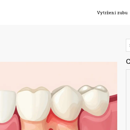
Vytržení zubu
y
C