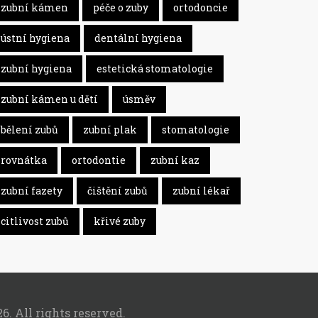
zubní kámen
péče o zuby
ortodoncie
ústní hygiena
dentální hygiena
zubní hygiena
estetická stomatologie
zubní kámen u dětí
úsměv
bělení zubů
zubní plak
stomatologie
rovnátka
ortodontie
zubní kaz
zubní fazety
čištění zubů
zubní lékař
citlivost zubů
křivé zuby
6. All rights reserved.