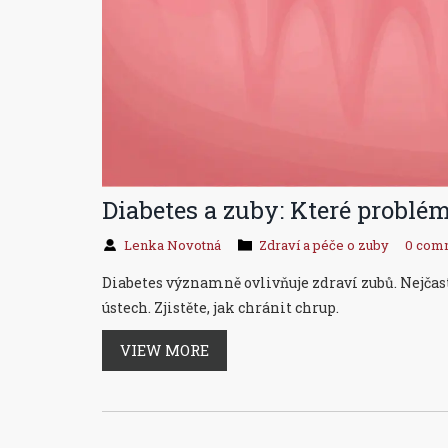
Diabetes a zuby: Které problé
Lenka Novotná
Zdraví a péče o zuby
0 com
Diabetes významně ovlivňuje zdraví zubů. Nejčast
ústech. Zjistěte, jak chránit chrup.
VIEW MORE