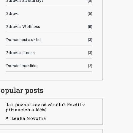
Zdraví a životní styl
(6)
Zdraví
(6)
Zdraví a Wellness
(5)
Domácnost a úklid
(3)
Zdraví a fitness
(3)
Domácí mazlíčci
(2)
opular posts
Jak poznat kaz od zánětu? Rozdíl v
příznacích a léčbě
Lenka Novotná