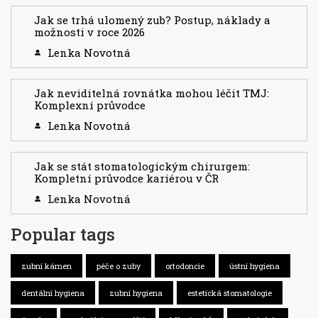
Jak se trhá ulomený zub? Postup, náklady a
možnosti v roce 2026
Lenka Novotná
Jak neviditelná rovnátka mohou léčit TMJ:
Komplexní průvodce
Lenka Novotná
Jak se stát stomatologickým chirurgem:
Kompletní průvodce kariérou v ČR
Lenka Novotná
Popular tags
zubní kámen
péče o zuby
ortodoncie
ústní hygiena
dentální hygiena
zubní hygiena
estetická stomatologie