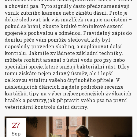
a chování psa. Tyto signály často předznamenávají
vznik zubního kamene nebo zánětu dásní. Proto je
dobré sledovat, jak váš mazlíček reaguje na čištění –
pokud se brání, zkuste krátké tréninkové sezení
spojené s pochvalou a odměnou. Pravidelný zápis do
deníku péče vám pomůže sledovat, kdy byl
naposledy proveden skaling, a naplánovat další
kontrolu. Jakmile zvládnete základní techniky,
můžete rozšířit arsenal o ústní vodu pro psy nebo
speciální spreje, které snižují bakteriální růst. Díky
tomu získáte nejen zdravý úsměv, ale i lepší
celkovou vitalitu vašeho čtyřnohého přítele. V
následujících článcích najdete podrobné recenze
kartáčků, tipy na výběr nejbezpečnějších žvýkacích
hraček a postupy, jak připravit svého psa na první
veterinární kontrolu ústní dutiny.
27
Sep