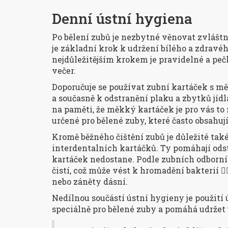
Denní ústní hygiena
Po bělení zubů je nezbytné věnovat zvlášt
je základní krok k udržení bílého a zdrav
nejdůležitějším krokem je pravidelné a peč
večer.
Doporučuje se používat zubní kartáček s m
a současně k odstranění plaku a zbytků jídla
na paměti, že měkký kartáček je pro vás to
určené pro bělené zuby, které často obsahují 
Kromě běžného čištění zubů je důležité také
interdentalních kartáčků. Ty pomáhají odst
kartáček nedostane. Podle zubních odborní
čistí, což může vést k hromadění bakterií 
nebo záněty dásní.
Nedílnou součástí ústní hygieny je použití 
speciálně pro bělené zuby a pomáhá udržet ú