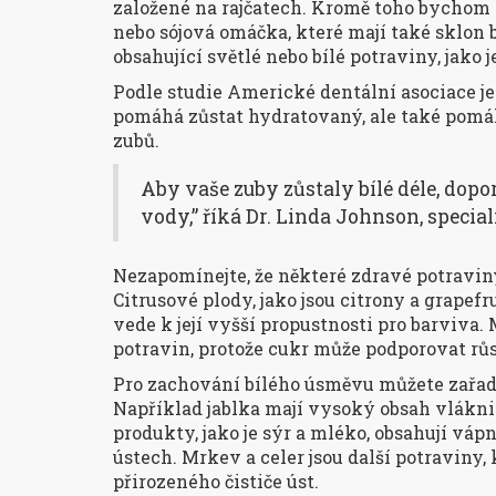
založené na rajčatech. Kromě toho bychom si
nebo sójová omáčka, které mají také sklon b
obsahující světlé nebo bílé potraviny, jako je
Podle studie Americké dentální asociace je
pomáhá zůstat hydratovaný, ale také pomá
zubů.
Aby vaše zuby zůstaly bílé déle, dopo
vody,” říká Dr. Linda Johnson, special
Nezapomínejte, že některé zdravé potravin
Citrusové plody, jako jsou citrony a grapefr
vede k její vyšší propustnosti pro barviva
potravin, protože cukr může podporovat růst
Pro zachování bílého úsměvu můžete zařadi
Například jablka mají vysoký obsah vlákni
produkty, jako je sýr a mléko, obsahují vápn
ústech. Mrkev a celer jsou další potraviny, 
přirozeného čističe úst.