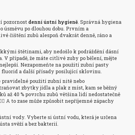
ní pozornost
denní ústní hygieně
. Správná hygiena
ého úsměvu po dlouhou dobu. Prvním a
livé čištění zubů alespoň dvakrát denně, ráno a
ěkkými štětinami, aby nedošlo k podráždění dásní
. V případě, že máte citlivé zuby po bělení, mějte
 nejlepší. Nezapomeňte na použití zubní pasty
fluorid a další přísady posilující sklovinu.
 pravidelné použití zubní nitě nebo
raňovat zbytky jídla a plak z míst, kam se běžný
ků až 40 % povrchu zubů většina lidí nedostatečně
🏽‍♀️ A to zase může způsobit nepříjemné zápachy
ústní vody. Vyberte si ústní vodu, která je určena
sta svěží a bez bakterií.