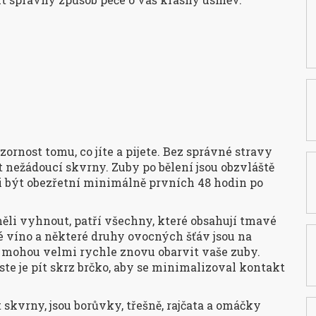
zornost tomu, co jíte a pijete. Bez správné stravy
 nežádoucí skvrny. Zuby po bělení jsou obzvláště
li být obezřetní minimálně prvních 48 hodin po
ěli vyhnout, patří všechny, které obsahují tmavé
é víno a některé druhy ovocných šťáv jsou na
 mohou velmi rychle znovu obarvit vaše zuby.
te je pít skrz brčko, aby se minimalizoval kontakt
skvrny, jsou borůvky, třešně, rajčata a omáčky