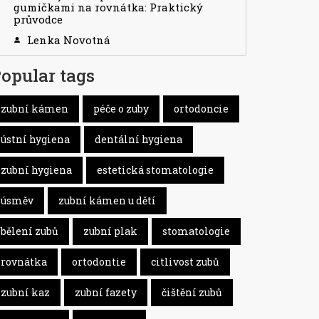
gumičkami na rovnátka: Praktický
průvodce
Lenka Novotná
opular tags
zubní kámen
péče o zuby
ortodoncie
ústní hygiena
dentální hygiena
zubní hygiena
estetická stomatologie
úsměv
zubní kámen u dětí
bělení zubů
zubní plak
stomatologie
rovnátka
ortodontie
citlivost zubů
zubní kaz
zubní fazety
čištění zubů