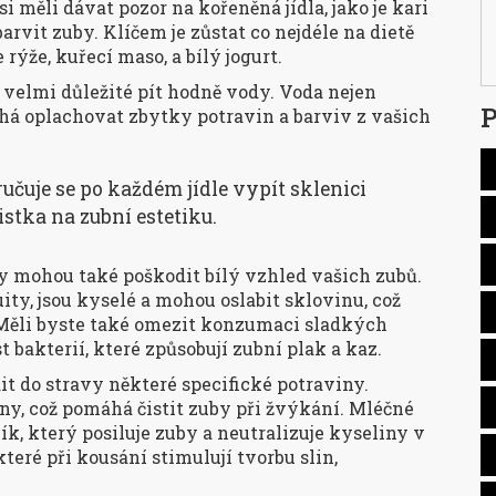
 měli dávat pozor na kořeněná jídla, jako je kari
arvit zuby. Klíčem je zůstat co nejdéle na dietě
 rýže, kuřecí maso, a bílý jogurt.
 velmi důležité pít hodně vody. Voda nejen
P
há oplachovat zbytky potravin a barviv z vašich
ručuje se po každém jídle vypít sklenici
istka na zubní estetiku.
y mohou také poškodit bílý vzhled vašich zubů.
uity, jsou kyselé a mohou oslabit sklovinu, což
. Měli byste také omezit konzumaci sladkých
 bakterií, které způsobují zubní plak a kaz.
t do stravy některé specifické potraviny.
ny, což pomáhá čistit zuby při žvýkání. Mléčné
ík, který posiluje zuby a neutralizuje kyseliny v
které při kousání stimulují tvorbu slin,