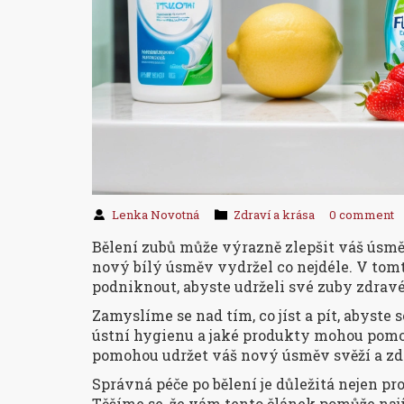
Lenka Novotná
Zdraví a krása
0 comment
Bělení zubů může výrazně zlepšit váš úsměv,
nový bílý úsměv vydržel co nejdéle. V tom
podniknout, abyste udrželi své zuby zdravé 
Zamyslíme se nad tím, co jíst a pít, abyst
ústní hygienu a jaké produkty mohou pomoc
pomohou udržet váš nový úsměv svěží a zd
Správná péče po bělení je důležitá nejen pro
Těšíme se, že vám tento článek pomůže naj