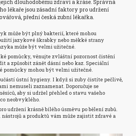
 jejich dlouhodobému zdraví a kráse. Správná
o lékaře jsou zásadní faktory pro udržení
Kovářová, přední česká zubní lékařka.
zyk může být plný bakterií, které mohou
Použití jazykové škrabky nebo měkké strany
azyka může být velmi užitečné.
cké pomůcky, věnujte zvláštní pozornost čistění
t a způsobit zánět dásní nebo kaz. Speciální
ké pomůcky mohou být velmi užitečné.
částí ústní hygieny. I když si zuby čistíte pečlivě,
sami nemuseli zaznamenat. Doporučuje se
síců, aby si udržel přehled o stavu vašeho
ěco neobvyklého.
pro udržení krásně bílého úsměvu po bělení zubů.
h nástrojů a produktů vám může zajistit zdravé a