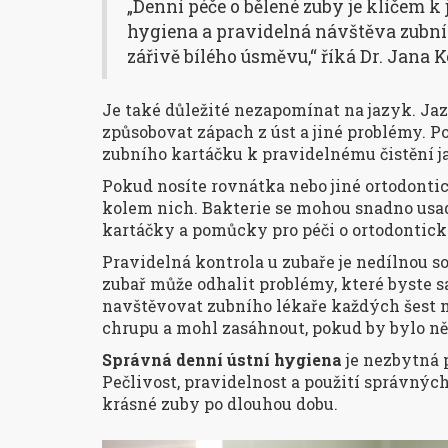
„Denní péče o bělené zuby je klíčem k
hygiena a pravidelná návštěva zubníh
zářivě bílého úsměvu,“ říká Dr. Jana 
Je také důležité nezapomínat na jazyk. Ja
způsobovat zápach z úst a jiné problémy. 
zubního kartáčku k pravidelnému čistění j
Pokud nosíte rovnátka nebo jiné ortodonti
kolem nich. Bakterie se mohou snadno usadi
kartáčky a pomůcky pro péči o ortodontic
Pravidelná kontrola u zubaře je nedílnou sou
zubař může odhalit problémy, které byste 
navštěvovat zubního lékaře každých šest mě
chrupu a mohl zasáhnout, pokud by bylo n
Správná denní ústní hygiena
je nezbytná 
Pečlivost, pravidelnost a použití správnýc
krásné zuby po dlouhou dobu.