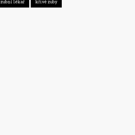
zubní lékař
křivé zuby