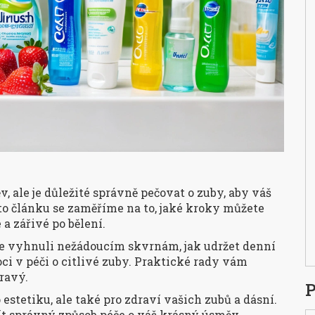
 ale je důležité správně pečovat o zuby, aby váš
to článku se zaměříme na to, jaké kroky můžete
a zářivé po bělení.
e se vyhnuli nežádoucím skvrnám, jak udržet denní
i v péči o citlivé zuby. Praktické rady vám
ravý.
P
 estetiku, ale také pro zdraví vašich zubů a dásní.
ít správný způsob péče o váš krásný úsměv.