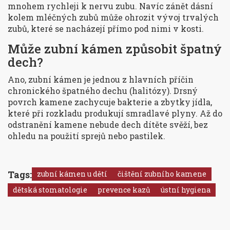
mnohem rychleji k nervu zubu. Navíc zánět dásní
kolem mléčných zubů může ohrozit vývoj trvalých
zubů, které se nacházejí přímo pod nimi v kosti.
Může zubní kámen způsobit špatný
dech?
Ano, zubní kámen je jednou z hlavních příčin
chronického špatného dechu (halitózy). Drsný
povrch kamene zachycuje bakterie a zbytky jídla,
které při rozkladu produkují smradlavé plyny. Až do
odstranění kamene nebude dech dítěte svěží, bez
ohledu na použití sprejů nebo pastilek.
Tags:
zubní kámen u dětí
čištění zubního kamene
dětská stomatologie
prevence kazů
ústní hygiena