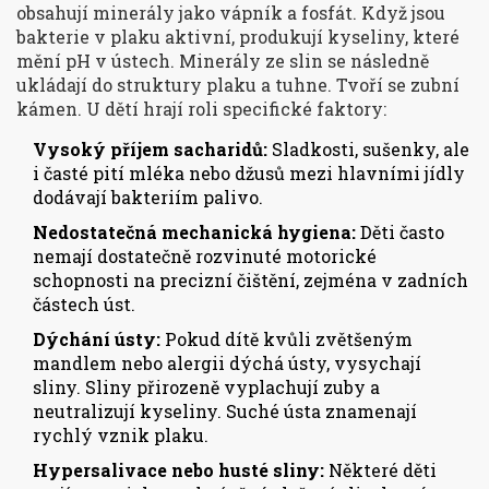
obsahují minerály jako vápník a fosfát. Když jsou
bakterie v plaku aktivní, produkují kyseliny, které
mění pH v ústech. Minerály ze slin se následně
ukládají do struktury plaku a tuhne. Tvoří se zubní
kámen. U dětí hrají roli specifické faktory:
Vysoký příjem sacharidů:
Sladkosti, sušenky, ale
i časté pití mléka nebo džusů mezi hlavními jídly
dodávají bakteriím palivo.
Nedostatečná mechanická hygiena:
Děti často
nemají dostatečně rozvinuté motorické
schopnosti na precizní čištění, zejména v zadních
částech úst.
Dýchání ústy:
Pokud dítě kvůli zvětšeným
mandlem nebo alergii dýchá ústy, vysychají
sliny. Sliny přirozeně vyplachují zuby a
neutralizují kyseliny. Suché ústa znamenají
rychlý vznik plaku.
Hypersalivace nebo husté sliny:
Některé děti