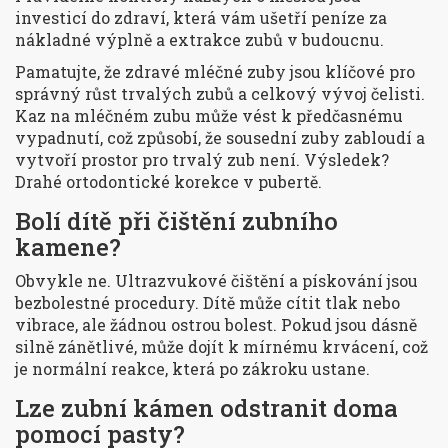
investicí do zdraví, která vám ušetří peníze za
nákladné výplně a extrakce zubů v budoucnu.
Pamatujte, že zdravé mléčné zuby jsou klíčové pro
správný růst trvalých zubů a celkový vývoj čelisti.
Kaz na mléčném zubu může vést k předčasnému
vypadnutí, což způsobí, že sousední zuby zabloudí a
vytvoří prostor pro trvalý zub není. Výsledek?
Drahé ortodontické korekce v pubertě.
Bolí dítě při čištění zubního
kamene?
Obvykle ne. Ultrazvukové čištění a pískování jsou
bezbolestné procedury. Dítě může cítit tlak nebo
vibrace, ale žádnou ostrou bolest. Pokud jsou dásně
silně zánětlivé, může dojít k mírnému krvácení, což
je normální reakce, která po zákroku ustane.
Lze zubní kámen odstranit doma
pomocí pasty?