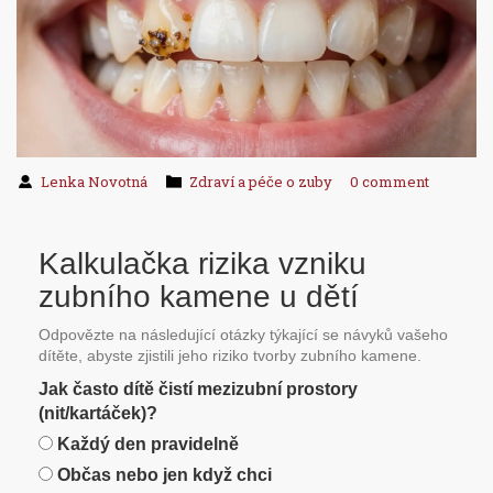
Lenka Novotná
Zdraví a péče o zuby
0 comment
Kalkulačka rizika vzniku
zubního kamene u dětí
Odpovězte na následující otázky týkající se návyků vašeho
dítěte, abyste zjistili jeho riziko tvorby zubního kamene.
Jak často dítě čistí mezizubní prostory
(nit/kartáček)?
Každý den pravidelně
Občas nebo jen když chci