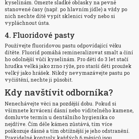
kyselinám. Omezte sladké občasky na pevně
stanovené časy (např. po hlavním jídle) a vždy po
nich nechte dítě vypít sklenici vody nebo si
vypláchnout ústa.
4. Fluoridové pasty
Používejte fluoridovou pastu odpovídající věku
dítěte. Fluorid pomáhá remineralizovat smalt a činí
ho odolnější vůči kyselinám. Pro děti do 3 let stačí
hrudka velká jako zrno rýže, pro starší děti proužek
velký jako hrášek. Nikdy nevymazávejte pastu po
vyčištění, nechte ji působit.
Kdy navštívit odborníka?
Nenechávejte věci na pozdější dobu. Pokud si
všimnete krvácení dásní nebo viditelného kamene,
domluvte termín u dentálního hygienika co
nejdříve. Čím déle kámen zůstává, tím více
poškozuje dásně a tím obtížnější je jeho odstranění.
Pravidelné kontroly každých 6 měsíců jsou