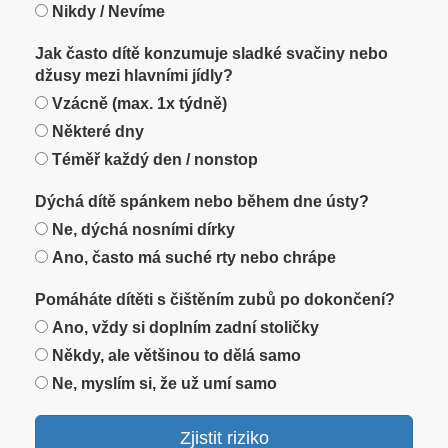
Nikdy / Nevíme
Jak často dítě konzumuje sladké svačiny nebo
džusy mezi hlavními jídly?
Vzácně (max. 1x týdně)
Některé dny
Téměř každý den / nonstop
Dýchá dítě spánkem nebo během dne ústy?
Ne, dýchá nosními dírky
Ano, často má suché rty nebo chrápe
Pomáháte dítěti s čištěním zubů po dokončení?
Ano, vždy si doplním zadní stoličky
Někdy, ale většinou to dělá samo
Ne, myslím si, že už umí samo
Zjistit riziko