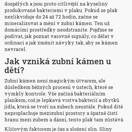
dospělých a jsou proto citlivější na kyseliny
produkované bakteriemi v plaku. Pokud se plak
nezlikviduje do 24 až 72 hodin, začne se
mineralizovat a mění v zubní kámen. Ten už
domácími prostředky neodstraníte. Pojďme se
podívat, jak poznat varovné signály, co dělat v
ordinaci a jak změnit návyky tak, aby se kámen
nevracel.
Jak vzniká zubní kámen u
dětí?
Zubní kámen není magickým útvarem, ale
důsledkem běžných procesů v ústech, které se
vymkly kontrole. Vše začíná
bakteriálním
plankem
, což je lepkavá vrstva bakterií a zbytků
jídla, která se tvoří na zubech neustále. Pokud dítě
neproplachuje mezizubní prostory a špatně čistí
hranu mezi zubem a dásní, tento plak tam zůstává.
Klíčovým faktorem je čas a složení slin. Sliny