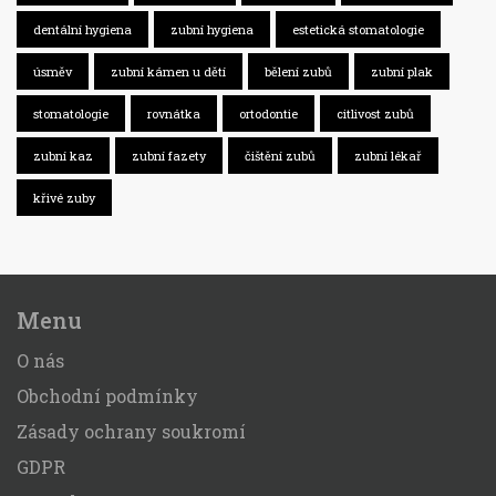
dentální hygiena
zubní hygiena
estetická stomatologie
úsměv
zubní kámen u dětí
bělení zubů
zubní plak
stomatologie
rovnátka
ortodontie
citlivost zubů
zubní kaz
zubní fazety
čištění zubů
zubní lékař
křivé zuby
Menu
O nás
Obchodní podmínky
Zásady ochrany soukromí
GDPR