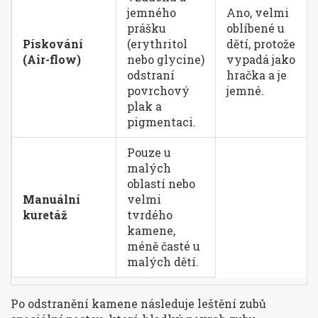
jemného
Ano, velmi
prášku
oblíbené u
Pískování
(erythritol
dětí, protože
(Air-flow)
nebo glycine)
vypadá jako
odstraní
hračka a je
povrchový
jemné.
plak a
pigmentaci.
Pouze u
malých
oblastí nebo
Manuální
velmi
kuretáž
tvrdého
kamene,
méně časté u
malých dětí.
Po odstranění kamene následuje leštění zubů