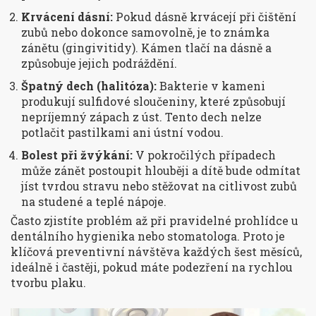
Krvácení dásní:
Pokud dásně krvácejí při čištění
zubů nebo dokonce samovolně, je to známka
zánětu (gingivitidy). Kámen tlačí na dásně a
způsobuje jejich podráždění.
Špatný dech (halitóza):
Bakterie v kameni
produkují sulfidové sloučeniny, které způsobují
nepríjemný zápach z úst. Tento dech nelze
potlačit pastilkami ani ústní vodou.
Bolest při žvýkání:
V pokročilých případech
může zánět postoupit hlouběji a dítě bude odmítat
jíst tvrdou stravu nebo stěžovat na citlivost zubů
na studené a teplé nápoje.
Často zjistíte problém až při pravidelné prohlídce u
dentálního hygienika nebo stomatologa. Proto je
klíčová preventivní návštěva každých šest měsíců,
ideálně i častěji, pokud máte podezření na rychlou
tvorbu plaku.