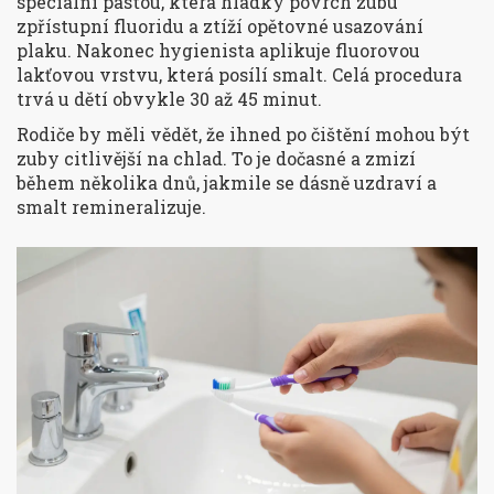
speciální pastou, která hladký povrch zubu
zpřístupní fluoridu a ztíží opětovné usazování
plaku. Nakonec hygienista aplikuje fluorovou
lakťovou vrstvu, která posílí smalt. Celá procedura
trvá u dětí obvykle 30 až 45 minut.
Rodiče by měli vědět, že ihned po čištění mohou být
zuby citlivější na chlad. To je dočasné a zmizí
během několika dnů, jakmile se dásně uzdraví a
smalt remineralizuje.