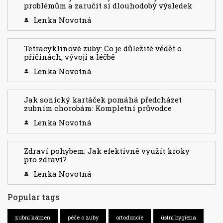
problémům a zaručit si dlouhodobý výsledek
Lenka Novotná
Tetracyklinové zuby: Co je důležité vědět o
příčinách, vývoji a léčbě
Lenka Novotná
Jak sonický kartáček pomáhá předcházet
zubním chorobám: Kompletní průvodce
Lenka Novotná
Zdraví pohybem: Jak efektivně využít kroky
pro zdraví?
Lenka Novotná
Popular tags
zubní kámen
péče o zuby
ortodoncie
ústní hygiena