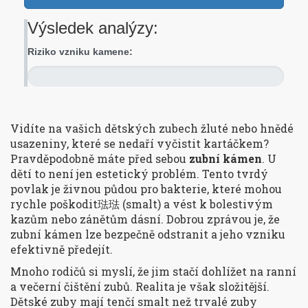
Výsledek analýzy:
Riziko vzniku kamene:
Vidíte na vašich dětských zubech žluté nebo hnědé
usazeniny, které se nedaří vyčistit kartáčkem?
Pravděpodobně máte před sebou
zubní kámen
. U
dětí to není jen estetický problém. Tento tvrdý
povlak je živnou půdou pro bakterie, které mohou
rychle poškodit琺琺 (smalt) a vést k bolestivým
kazům nebo zánětům dásní. Dobrou zprávou je, že
zubní kámen lze bezpečně odstranit a jeho vzniku
efektivně předejít.
Mnoho rodičů si myslí, že jim stačí dohlížet na ranní
a večerní čištění zubů. Realita je však složitější.
Dětské zuby mají tenčí smalt než trvalé zuby