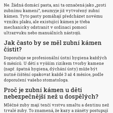
Ne. Žádná domácí pasta, ani ta označená jako „proti
zubnímu kameni“, neumyje již vytvořený zubní
kámen. Tyto pasty pomáhají předcházet novému
vzniku plaku, ale existující kámen je třeba
mechanicky odstranit v ordinaci pomocí
ultrazvuku nebo manuálních nástrojů.
Jak často by se měl zubní kámen
čistit?
Doporučuje se profesionální ústní hygiena každých
6 měsíců. U dětí s vyšším rizikem tvorby kamene
(např. špatná hygiena, dýchání ústy) může být
nutné čištění opakovat každé 3 až 4 měsíce, podle
doporučení vašeho stomatologa.
Proč je zubní kámen u dětí
nebezpečnější než u dospělých?
Mléčné zuby mají tenčí vrstvu smaltu a dentinu než
trvalé zuby. To znamená, že kazy a záněty postupují