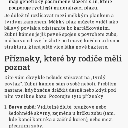
mají geneticky podmíněné složení slin, které
podporuje rychlejší mineralizaci plaku.
Je důležité rozlišovat mezi měkkým plankem a
tvrdým kamenem. Měkký plak můžete vidět jako
bělavý povlak a odstraníte ho kartáčkováním.
Zubní kámen je již pevně spojen s povrchem zubu,
má barvu od světle žluté po tmavě hnědou a drsnou
strukturu, která ještě více láká nové bakterie.
Příznaky, které by rodiče měli
poznat
Dítě vám obvykle nebude stěžovat na „tvrdý
povlak“. Zubní kámen sám o sobě nebolí. Problém
nastane, když začne dráždit dásně nebo když pod
ním vznikne kazu. Pozorujte tyto příznaky:
Barva zubů:
Viditelné žluté, oranžové nebo
šedohnědé skvrny, zejména u krčku zubu (tam,
kde končí korunka a začíná kořen), nebo mezi
předními zuby.