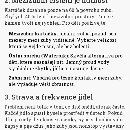
2. Mezizubní čištění je nutnost
Kartáček dosáhne pouze na 60 % povrchu zubu.
Zbylých 40 % tvoří mezizubní prostory. Tam se
kámen tvoří nejrychleji. Pro děti používejte:
Mezizubní kartáčky:
Ideální volba, pokud jsou
mezery mezi zuby viditelné. Vyberte velikost,
která se vejde těsně, ale bez bolesti.
Ústní sprchu (Waterpik):
Skvělá alternativa pro
děti, které nesnášejí nit. Jemný proud vody
vypláchne zbytky jídla a masíruje dásně.
Zubní nit:
Vhodná pro těsné kontakty mezi zuby,
ale vyžaduje větší obratnost.
3. Strava a frekvence jídel
Problém není tolik v tom, co dítě snědl, ale jak často.
Každé jídlo spustí kyselé prostředí v ústech. Pokud
dítě po celý den kouše sušenky, sype si bonbóny do
kapsy a pije džus, jeho zuby jsou nonstop vystaveny