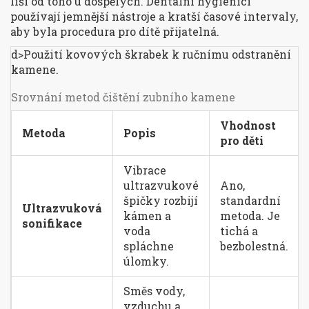
liší od toho u dospělých. Dentální hygienici
používají jemnější nástroje a kratší časové intervaly,
aby byla procedura pro dítě přijatelná.
d>Použití kovových škrabek k ručnímu odstranění
kamene.
Srovnání metod čištění zubního kamene
Vhodnost
Metoda
Popis
pro děti
Vibrace
ultrazvukové
Ano,
špičky rozbijí
standardní
Ultrazvuková
kámen a
metoda. Je
sonifikace
voda
tichá a
spláchne
bezbolestná.
úlomky.
Směs vody,
vzduchu a