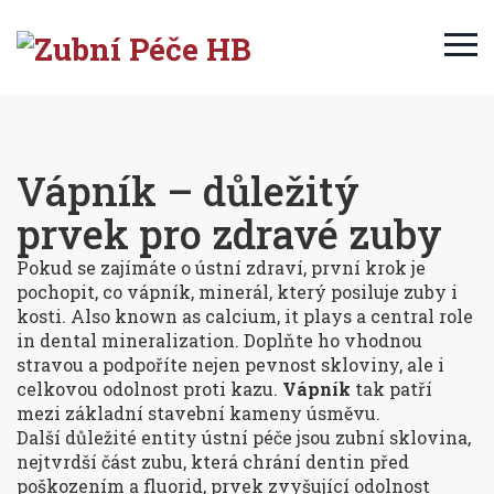
Vápník – důležitý
prvek pro zdravé zuby
Pokud se zajímáte o ústní zdraví, první krok je
pochopit, co
vápník
,
minerál, který posiluje zuby i
kosti
. Also known as
calcium
, it plays a central role
in dental mineralization.
Doplňte ho vhodnou
stravou a podpoříte nejen pevnost skloviny, ale i
celkovou odolnost proti kazu.
Vápník
tak patří
mezi základní stavební kameny úsměvu.
Další důležité entity ústní péče jsou
zubní sklovina
,
nejtvrdší část zubu, která chrání dentin před
poškozením
a
fluorid
,
prvek zvyšující odolnost