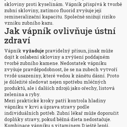
skloviny proti kyselinám
. Vápník
přispívá k tvorbě
zubní skloviny, zatímco fluorid
zvyšuje
její
remineralizační kapacitu. Společně snižují riziko
vzniku zubního kazu.
Jak vápník ovlivňuje ústní
zdraví
Vápník
vyžaduje
pravidelný přísun, jinak může
dojít k oslabení skloviny a zvýšení poddajném
tvorbě zubního kamene. Nedostatek vápníku
zvyšuje pravděpodobnost, že se na zubech vytvoří
tvrdé usazeniny, které vedou k zánětu dásní. Proto
je důležité sledovat nejen spotřebu mléčných
produktů, ale i dalších zdrojů jako ořechy, listová
zelenina a ryby.
Mezi praktické kroky patří kontrola hladiny
vápníku v krvi a úprava stravy podle
individuálních potřeb. Zubní lékař může doporučit
doplňky stravy, pokud běžná dieta nedostačuje.
Kombinace vápníku s vitaminem D ještě lepší,