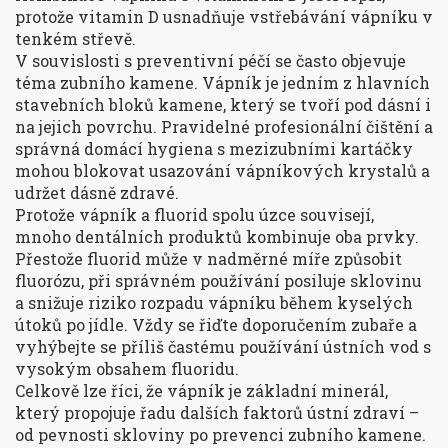
protože vitamin D usnadňuje vstřebávání vápníku v
tenkém střevě.
V souvislosti s preventivní péčí se často objevuje
téma zubního kamene. Vápník je jedním z hlavních
stavebních bloků kamene, který se tvoří pod dásní i
na jejich povrchu. Pravidelné profesionální čištění a
správná domácí hygiena s mezizubními kartáčky
mohou blokovat usazování vápníkových krystalů a
udržet dásně zdravé.
Protože vápník a fluorid spolu úzce souvisejí,
mnoho dentálních produktů kombinuje oba prvky.
Přestože fluorid může v nadměrné míře způsobit
fluorózu, při správném používání posiluje sklovinu
a snižuje riziko rozpadu vápníku během kyselých
útoků po jídle. Vždy se řiďte doporučením zubaře a
vyhýbejte se příliš častému používání ústních vod s
vysokým obsahem fluoridu.
Celkově lze říci, že vápník je základní minerál,
který propojuje řadu dalších faktorů ústní zdraví –
od pevnosti skloviny po prevenci zubního kamene.