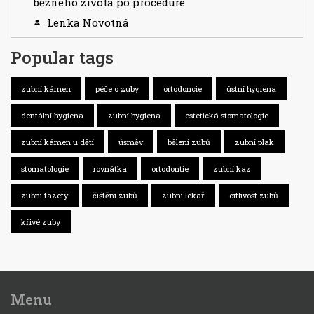
běžného života po proceduře
Lenka Novotná
Popular tags
zubní kámen
péče o zuby
ortodoncie
ústní hygiena
dentální hygiena
zubní hygiena
estetická stomatologie
zubní kámen u dětí
úsměv
bělení zubů
zubní plak
stomatologie
rovnátka
ortodontie
zubní kaz
zubní fazety
čištění zubů
zubní lékař
citlivost zubů
křivé zuby
Menu