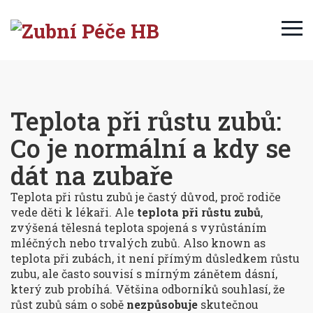
Teplota při růstu zubů:
Co je normální a kdy se
dát na zubaře
Teplota při růstu zubů je častý důvod, proč rodiče
vede děti k lékaři. Ale
teplota při růstu zubů
,
zvýšená tělesná teplota spojená s vyrůstáním
mléčných nebo trvalých zubů
. Also known as
teplota při zubách
, it
není přímým důsledkem růstu
zubu, ale často souvisí s mírným zánětem dásní,
který zub probíhá
.
Většina odborníků souhlasí, že
růst zubů sám o sobě
nezpůsobuje
skutečnou