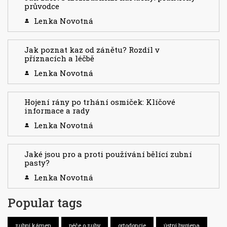
průvodce
Lenka Novotná
Jak poznat kaz od zánětu? Rozdíl v
příznacích a léčbě
Lenka Novotná
Hojení rány po trhání osmiček: Klíčové
informace a rady
Lenka Novotná
Jaké jsou pro a proti používání bělící zubní
pasty?
Lenka Novotná
Popular tags
zubní kámen
péče o zuby
ortodoncie
ústní hygiena