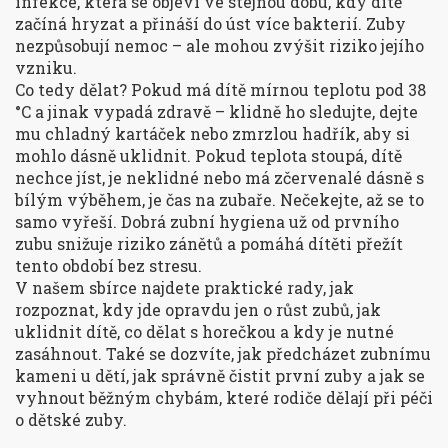
infekce, která se objeví ve stejnou dobu, kdy dítě
začíná hryzat a přináší do úst více bakterií. Zuby
nezpůsobují nemoc – ale mohou zvýšit riziko jejího
vzniku.
Co tedy dělat? Pokud má dítě mírnou teplotu pod 38
°C a jinak vypadá zdravě – klidně ho sledujte, dejte
mu chladný kartáček nebo zmrzlou hadřík, aby si
mohlo dásně uklidnit. Pokud teplota stoupá, dítě
nechce jíst, je neklidné nebo má zčervenalé dásně s
bílým výběhem, je čas na zubaře. Nečekejte, až se to
samo vyřeší. Dobrá zubní hygiena už od prvního
zubu snižuje riziko zánětů a pomáhá dítěti přežít
tento období bez stresu.
V našem sbírce najdete praktické rady, jak
rozpoznat, kdy jde opravdu jen o růst zubů, jak
uklidnit dítě, co dělat s horečkou a kdy je nutné
zasáhnout. Také se dozvíte, jak předcházet zubnímu
kameni u dětí, jak správně čistit první zuby a jak se
vyhnout běžným chybám, které rodiče dělají při péči
o dětské zuby.