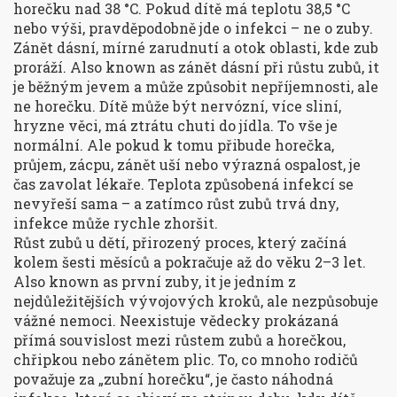
horečku nad 38 °C. Pokud dítě má teplotu 38,5 °C
nebo výši, pravděpodobně jde o infekci – ne o zuby.
Zánět dásní
,
mírné zarudnutí a otok oblasti, kde zub
proráží
. Also known as
zánět dásní při růstu zubů
, it
je běžným jevem a může způsobit nepříjemnosti, ale
ne horečku
.
Dítě může být nervózní, více sliní,
hryzne věci, má ztrátu chuti do jídla. To vše je
normální. Ale pokud k tomu přibude horečka,
průjem, zácpu, zánět uší nebo výrazná ospalost, je
čas zavolat lékaře. Teplota způsobená infekcí se
nevyřeší sama – a zatímco růst zubů trvá dny,
infekce může rychle zhoršit.
Růst zubů u dětí
,
přirozený proces, který začíná
kolem šesti měsíců a pokračuje až do věku 2–3 let
.
Also known as
první zuby
, it
je jedním z
nejdůležitějších vývojových kroků, ale nezpůsobuje
vážné nemoci
.
Neexistuje vědecky prokázaná
přímá souvislost mezi růstem zubů a horečkou,
chřipkou nebo zánětem plic. To, co mnoho rodičů
považuje za „zubní horečku“, je často náhodná