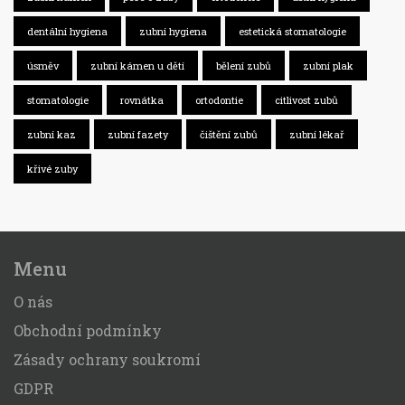
dentální hygiena
zubní hygiena
estetická stomatologie
úsměv
zubní kámen u dětí
bělení zubů
zubní plak
stomatologie
rovnátka
ortodontie
citlivost zubů
zubní kaz
zubní fazety
čištění zubů
zubní lékař
křivé zuby
Menu
O nás
Obchodní podmínky
Zásady ochrany soukromí
GDPR