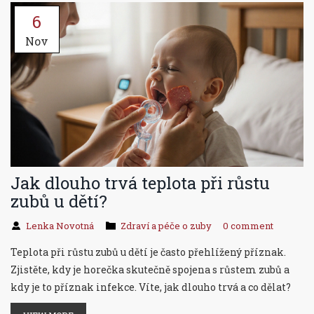
6
Nov
Jak dlouho trvá teplota při růstu
zubů u dětí?
Lenka Novotná
Zdraví a péče o zuby
0 comment
Teplota při růstu zubů u dětí je často přehlížený příznak.
Zjistěte, kdy je horečka skutečně spojena s růstem zubů a
kdy je to příznak infekce. Víte, jak dlouho trvá a co dělat?