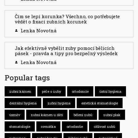
Čím se lepí korunka? Všechno, co potřebujete
vědět o fixaci zubních korunek
Lenka Novotná
Jak efektivně vybělit zuby pomocí bělicích
pásek - pravda a tipy pro bezpečný výsledek
Lenka Novotná
Popular tags
zubní kámen
péče o zuby
ortodoncie
ústní hygiena
dentální hygiena
zubní hygiena
estetická stomatologie
úsměv
zubní kámen u dětí
bělení zubů
zubní plak
stomatologie
rovnátka
ortodontie
citlivost zubů