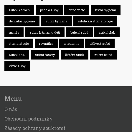
zubní kámen
péče o zuby
ortodoncie
ústní hygiena
dentální hygiena
zubní hygiena
estetická stomatologie
úsměv
zubní kámen u dětí
bělení zubů
zubní plak
stomatologie
rovnátka
ortodontie
citlivost zubů
zubní kaz
zubní fazety
čištění zubů
zubní lékař
křivé zuby
Menu
O nás
Obchodní podmínky
Zásady ochrany soukromí