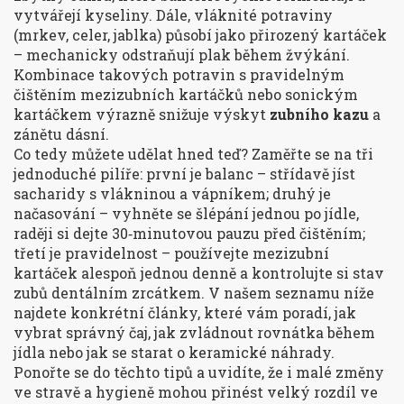
vytvářejí kyseliny. Dále, vláknité potraviny
(mrkev, celer, jablka) působí jako přirozený kartáček
– mechanicky odstraňují plak během žvýkání.
Kombinace takových potravin s pravidelným
čištěním mezizubních kartáčků nebo sonickým
kartáčkem výrazně snižuje výskyt
zubního kazu
a
zánětu dásní.
Co tedy můžete udělat hned teď? Zaměřte se na tři
jednoduché pilíře: první je balanc – střídavě jíst
sacharidy s vlákninou a vápníkem; druhý je
načasování – vyhněte se šlépání jednou po jídle,
raději si dejte 30‑minutovou pauzu před čištěním;
třetí je pravidelnost – používejte mezizubní
kartáček alespoň jednou denně a kontrolujte si stav
zubů dentálním zrcátkem. V našem seznamu níže
najdete konkrétní články, které vám poradí, jak
vybrat správný čaj, jak zvládnout rovnátka během
jídla nebo jak se starat o keramické náhrady.
Ponořte se do těchto tipů a uvidíte, že i malé změny
ve stravě a hygieně mohou přinést velký rozdíl ve