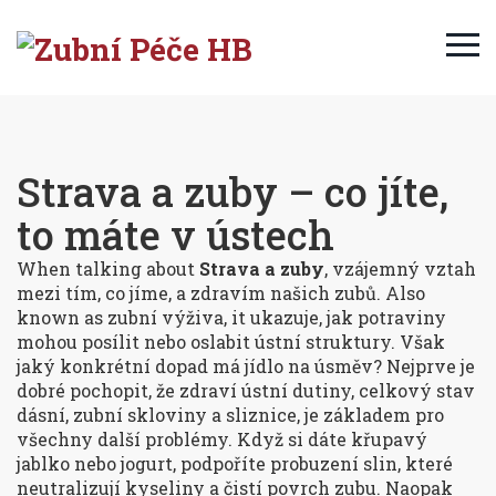
Strava a zuby – co jíte,
to máte v ústech
When talking about
Strava a zuby
,
vzájemný vztah
mezi tím, co jíme, a zdravím našich zubů
. Also
known as
zubní výživa
, it
ukazuje, jak potraviny
mohou posílit nebo oslabit ústní struktury
.
Však
jaký konkrétní dopad má jídlo na úsměv? Nejprve je
dobré pochopit, že
zdraví ústní dutiny
,
celkový stav
dásní, zubní skloviny a sliznice,
je základem pro
všechny další problémy. Když si dáte křupavý
jablko nebo jogurt, podpoříte probuzení slin, které
neutralizují kyseliny a čistí povrch zubu. Naopak