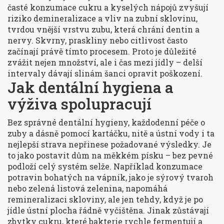
časté konzumace cukru a kyselých nápojů zvyšují
riziko demineralizace a vliv na
zubní sklovinu
,
tvrdou vnější vrstvu zubu, která chrání dentin a
nervy
. Skvrny, praskliny nebo citlivost často
začínají právě tímto procesem. Proto je důležité
zvážit nejen množství, ale i čas mezi jídly – delší
intervaly dávají slinám šanci opravit poškození.
Jak dentální hygiena a
výživa spolupracují
Bez správné
dentální hygieny
,
každodenní péče o
zuby a dásně pomocí kartáčku, nitě a ústní vody
i ta
nejlepší strava nepřinese požadované výsledky. Je
to jako postavit dům na měkkém písku – bez pevné
podloží celý systém selže. Například konzumace
potravin bohatých na vápník, jako je sýrový tvaroh
nebo zelená listová zelenina, napomáhá
remineralizaci skloviny, ale jen tehdy, když je po
jídle ústní plocha řádně vyčištěna. Jinak zůstávají
zbytky cukru, které bakterie rychle fermentují a