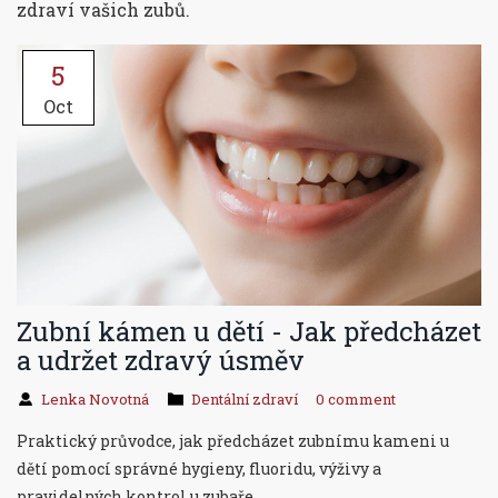
zdraví vašich zubů.
5
Oct
Zubní kámen u dětí - Jak předcházet
a udržet zdravý úsměv
Lenka Novotná
Dentální zdraví
0 comment
Praktický průvodce, jak předcházet zubnímu kameni u
dětí pomocí správné hygieny, fluoridu, výživy a
pravidelných kontrol u zubaře.