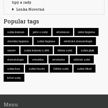
tipy a rady
Lenka Novotná
Popular tags
zubní kámen
péče o zuby
ortodoncie
ústní hygiena
dentální hygiena
zubní hygiena
estetická stomatologie
úsměv
zubní kámen u dětí
bělení zubů
zubní plak
stomatologie
rovnátka
ortodontie
citlivost zubů
zubní kaz
zubní fazety
čištění zubů
zubní lékař
křivé zuby
Menu