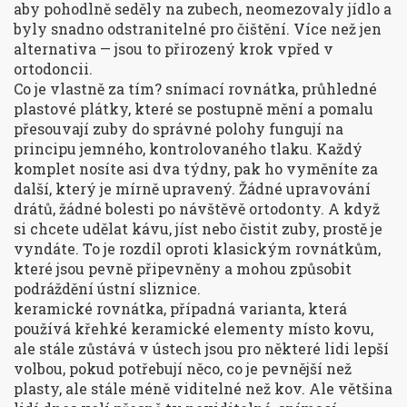
aby pohodlně seděly na zubech, neomezovaly jídlo a
byly snadno odstranitelné pro čištění. Více než jen
alternativa — jsou to přirozený krok vpřed v
ortodoncii.
Co je vlastně za tím?
snímací rovnátka
,
průhledné
plastové plátky, které se postupně mění a pomalu
přesouvají zuby do správné polohy
fungují na
principu jemného, kontrolovaného tlaku. Každý
komplet nosíte asi dva týdny, pak ho vyměníte za
další, který je mírně upravený. Žádné upravování
drátů, žádné bolesti po návštěvě ortodonty. A když
si chcete udělat kávu, jíst nebo čistit zuby, prostě je
vyndáte. To je rozdíl oproti klasickým rovnátkům,
které jsou pevně připevněny a mohou způsobit
podráždění ústní sliznice.
keramické rovnátka
,
případná varianta, která
používá křehké keramické elementy místo kovu,
ale stále zůstává v ústech
jsou pro některé lidi lepší
volbou, pokud potřebují něco, co je pevnější než
plasty, ale stále méně viditelné než kov. Ale většina