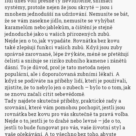
lidí dnes volí přesně ty neviditelné, snímací
systémy, protože nejen že jsou skryté — jsou i
mnohem jednodušší na udržování. Nemusíte se bát,
že se vám zasekne jídlo, nemusíte se vyhýbat
karamelům nebo jablekům, a čištění je stejně
jednoduché jako u vašich přirozených zubů.
Nejde jen o to, jak vypadáte. Rovnátka bez kovu
také zlepšují funkci vašich zubů. Když jsou zuby
správně zarovnané, lépe žvýkáte, méně se přetěžují
čelisti a snižuje se riziko zubního kamene i zánětů
dásní. To je důvod, proč je tato metoda nejen
populární, ale i doporučovaná zubními lékaři. A
když se podíváte na příběhy lidí, kteří je používali,
zjistíte, že to nebylo jen o zubech — bylo to o tom, jak
se znovu začali cítit sebevědomě.
Tady najdete skutečné příběhy, praktické rady a
srovnání, které vám pomohou pochopit, jestli jsou
rovnátka bez kovu pro vás skutečně ta pravá volba.
Nejde o to, jestli je to drahé nebo levné — jde o to,
jestli to bude fungovat pro vás, vaše životní styl a
vaše očekávání. A to všechno bez toho, abyste