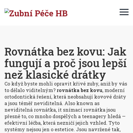
Rovnátka bez kovu: Jak
fungují a proč jsou lepší
než klasické drátky
Co když byste mohli opravit křivé zuby, aniž by vás
to dělalo viditelným?
rovnátka bez kovu
,
moderní
ortodontická řešení, která neobsahují kovové dráty
a jsou téměř neviditelná
. Also known as
neviditelná rovnátka
, it
snímací rovnátka
jsou
přesně to, co mnoho dospělých a teenagery hledá —
efektivní léčba, která nezničí jejich vzhled.
Tyto
systémy nejsou jen o estetice. Jsou navržené tak,