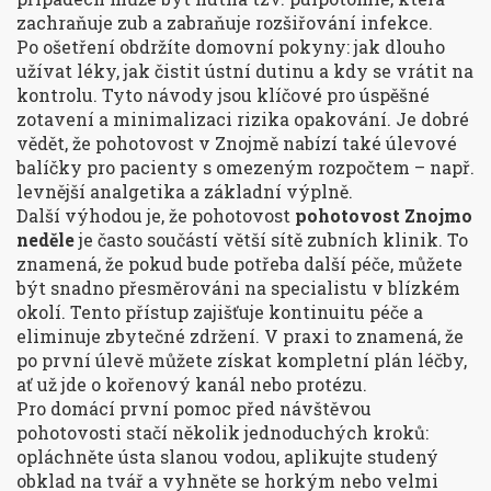
zachraňuje zub a zabraňuje rozšiřování infekce.
Po ošetření obdržíte domovní pokyny: jak dlouho
užívat léky, jak čistit ústní dutinu a kdy se vrátit na
kontrolu. Tyto návody jsou klíčové pro úspěšné
zotavení a minimalizaci rizika opakování. Je dobré
vědět, že pohotovost v Znojmě nabízí také
úlevové
balíčky
pro pacienty s omezeným rozpočtem – např.
levnější analgetika a základní výplně.
Další výhodou je, že pohotovost
pohotovost Znojmo
neděle
je často součástí větší sítě zubních klinik. To
znamená, že pokud bude potřeba další péče, můžete
být snadno přesměrováni na specialistu v blízkém
okolí. Tento přístup zajišťuje kontinuitu péče a
eliminuje zbytečné zdržení. V praxi to znamená, že
po první úlevě můžete získat kompletní plán léčby,
ať už jde o kořenový kanál nebo protézu.
Pro domácí první pomoc před návštěvou
pohotovosti stačí několik jednoduchých kroků:
opláchněte ústa slanou vodou, aplikujte studený
obklad na tvář a vyhněte se horkým nebo velmi