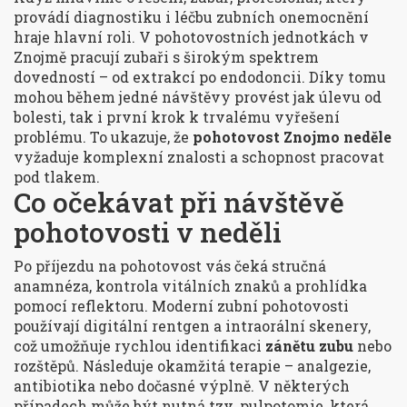
provádí diagnostiku i léčbu zubních onemocnění
hraje hlavní roli. V pohotovostních jednotkách v
Znojmě pracují zubaři s širokým spektrem
dovedností – od extrakcí po endodoncii. Díky tomu
mohou během jedné návštěvy provést jak úlevu od
bolesti, tak i první krok k trvalému vyřešení
problému. To ukazuje, že
pohotovost Znojmo neděle
vyžaduje
komplexní znalosti
a schopnost pracovat
pod tlakem.
Co očekávat při návštěvě
pohotovosti v neděli
Po příjezdu na pohotovost vás čeká stručná
anamnéza, kontrola vitálních znaků a prohlídka
pomocí reflektoru. Moderní zubní pohotovosti
používají digitální rentgen a intraorální skenery,
což umožňuje rychlou identifikaci
zánětu zubu
nebo
rozštěpů. Následuje okamžitá terapie – analgezie,
antibiotika nebo dočasné výplně. V některých
případech může být nutná tzv. pulpotomie, která