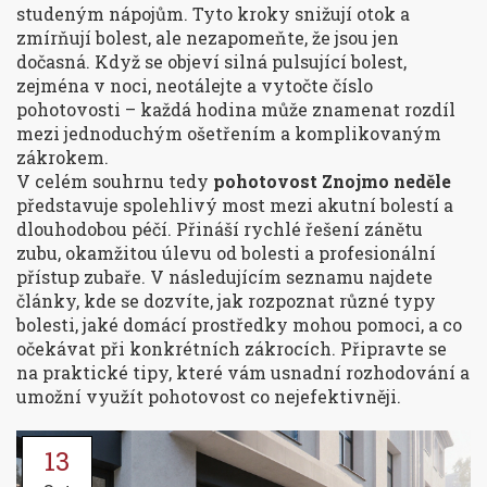
studeným nápojům. Tyto kroky snižují otok a
zmírňují bolest, ale nezapomeňte, že jsou jen
dočasná. Když se objeví silná pulsující bolest,
zejména v noci, neotálejte a vytočte číslo
pohotovosti – každá hodina může znamenat rozdíl
mezi jednoduchým ošetřením a komplikovaným
zákrokem.
V celém souhrnu tedy
pohotovost Znojmo neděle
představuje spolehlivý most mezi akutní bolestí a
dlouhodobou péčí. Přináší rychlé řešení zánětu
zubu, okamžitou úlevu od bolesti a profesionální
přístup zubaře. V následujícím seznamu najdete
články, kde se dozvíte, jak rozpoznat různé typy
bolesti, jaké domácí prostředky mohou pomoci, a co
očekávat při konkrétních zákrocích. Připravte se
na praktické tipy, které vám usnadní rozhodování a
umožní využít pohotovost co nejefektivněji.
13