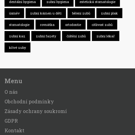
dentální hygiena
zubní hygiena
estetická stomatologie
úsměv
zubní kámen u dětí
bělení zubů
zubní plak
stomatologie
rovnátka
ortodontie
citlivost zubů
zubní kaz
zubní fazety
čištění zubů
zubní lékař
křivé zuby
Menu
O nás
Obchodní podmínky
Zásady ochrany soukromí
GDPR
Kontakt