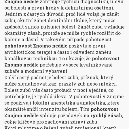
Znojmo neděle
zahrnuje rychlou diagnostiku, úlevu
od bolesti a první kroky k definitnímu ošetření.
Jedním z častých důvodů, proč lidé volají, je
zánět
zubu
,
akutní zánět dentinální tkáně, který může
způsobit silnou pulsující bolest
. Zánět zubu vyžaduje
okamžitý zásah, protože se může rychle rozšířit do
kořene a dásní. V takovém případě pohotovost
pohotovost Znojmo neděle
poskytuje první
antibiotickou terapii a často i odvedení zánětu
kanálkovou technikou. To ukazuje, že
pohotovost
Znojmo neděle
potřebuje
vysoce kvalifikované
zubaře
a moderní vybavení.
Další častý podnět je
bolest zubů
,
příznak, který
může signalizovat kaz, prasklý zub nebo infekci
.
Bolest zubů vás často probudí v noci a jediné, co
potřebujete, je rychlá úleva. V pohotovosti v Znojmě
se používají lokální anestetika a analgetika, které
okamžitě sníží intenzitu bolesti. Tím
pohotovost
Znojmo neděle
splňuje požadavek na
rychlý zásah
,
což je klíčové pro zachování zdraví zubu.
Když mluvíme o řešení,
zubař
,
profesionál, který