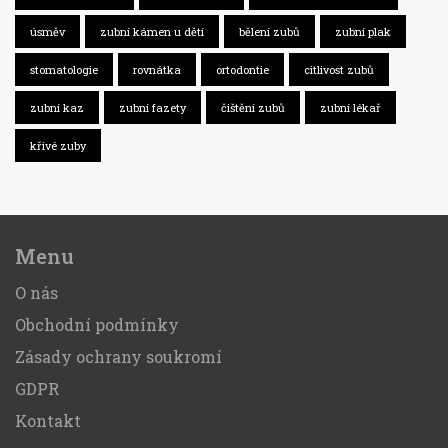
úsměv
zubní kámen u dětí
bělení zubů
zubní plak
stomatologie
rovnátka
ortodontie
citlivost zubů
zubní kaz
zubní fazety
čištění zubů
zubní lékař
křivé zuby
Menu
O nás
Obchodní podmínky
Zásady ochrany soukromí
GDPR
Kontakt