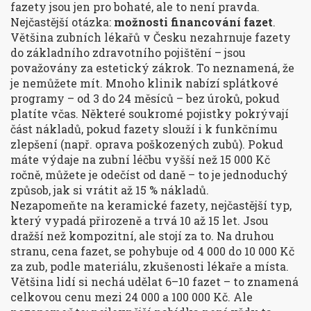
fazety jsou jen pro bohaté, ale to není pravda.
Nejčastější otázka:
možnosti financování fazet
.
Většina zubních lékařů v Česku nezahrnuje fazety
do základního zdravotního pojištění – jsou
považovány za estetický zákrok. To neznamená, že
je nemůžete mít. Mnoho klinik nabízí splátkové
programy – od 3 do 24 měsíců – bez úroků, pokud
platíte včas. Některé soukromé pojistky pokrývají
část nákladů, pokud fazety slouží i k funkčnímu
zlepšení (např. oprava poškozených zubů). Pokud
máte výdaje na zubní léčbu vyšší než 15 000 Kč
ročně, můžete je odečíst od daně – to je jednoduchý
způsob, jak si vrátit až 15 % nákladů.
Nezapomeňte na
keramické fazety
,
nejčastější typ,
který vypadá přirozeně a trvá 10 až 15 let
. Jsou
dražší než kompozitní, ale stojí za to. Na druhou
stranu,
cena fazet
,
se pohybuje od 4 000 do 10 000 Kč
za zub, podle materiálu, zkušenosti lékaře a místa
.
Většina lidí si nechá udělat 6–10 fazet – to znamená
celkovou cenu mezi 24 000 a 100 000 Kč. Ale