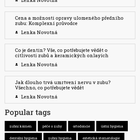
Lenka Novotná
Cena a možnosti opravy ulomeného předního
zubu: Komplexní průvodce
Lenka Novotná
Co je dentin? Vše, co potřebujete vědět o
citlivosti zubů a keramických onlayích
Lenka Novotná
Jak dlouho trvá umrtvení nervu v zubu?
Všechno, co potřebujete vědět
Lenka Novotná
Popular tags
zubní kámen
péče o zuby
ortodoncie
ústní hygiena
dentální hygiena
zubní hygiena
estetická stomatologie