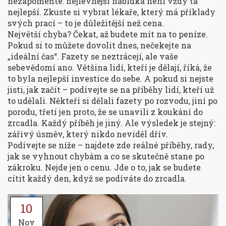
nezapomeňte: nejlevnější nabídka není vždy ta
nejlepší. Zkuste si vybrat lékaře, který má příklady
svých prací – to je důležitější než cena.
Největší chyba? Čekat, až budete mít na to peníze.
Pokud si to můžete dovolit dnes, nečekejte na
„ideální čas“. Fazety se neztrácejí, ale vaše
sebevědomí ano. Většina lidí, kteří je dělají, říká, že
to byla nejlepší investice do sebe. A pokud si nejste
jisti, jak začít – podívejte se na příběhy lidí, kteří už
to udělali. Někteří si dělali fazety po rozvodu, jiní po
porodu, třetí jen proto, že se unavili z koukání do
zrcadla. Každý příběh je jiný. Ale výsledek je stejný:
zářivý úsměv, který nikdo neviděl dřív.
Podívejte se níže – najdete zde reálné příběhy, rady,
jak se vyhnout chybám a co se skutečně stane po
zákroku. Nejde jen o cenu. Jde o to, jak se budete
cítit každý den, když se podíváte do zrcadla.
10
Nov