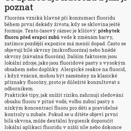
poznat
Fluoróza vzniká hlavně při konzumaci fluoridu
během první dekády života, kdy se sklovina ještě
formuje. Tento časový rámec je klíčový:
přebytek
fluoru před erupcí zubů
vede k změnám barvy,
zatímco pozdější expozice má menší dopad. Často se
objevují bílé skvrny (mikrofluoróza) nebo hnědé
skvrny (závažná fluoróza). Dalším faktorem jsou
lokální zdroje, jako jsou fluoridové pasty s vysokým
obsahem nebo doplňky. Alergické reakce na fluorid,
i když vzácné, mohou být zaměněny za klasické
příznaky fluorózy, proto je důležité konzultovat s
odborníkem.
Praktické tipy, jak snížit riziko, zahrnují sledování
obsahu fluoru v pitné vodě, volbu zubní pasty s
nízkým koncentrací fluoru pro děti a pravidelné
kontroly u zubaře. Pokud se u dítěte objeví první
bílá skvrna, může dentální hygienik doporučit
lokální aplikaci fluoridu v nižší síle nebo dokonce