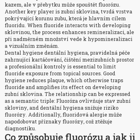
kazem, ale v přebytku může spouštět fluorózu.
Another key player is
zubní sklovina
,
tvrdá vrstva
pokrývající korunu zubu, která je hlavním cílem
fluoridu
. When fluoride interacts with developing
sklovinou, the process
enhances remineralizaci, ale
při nadměrném množství vede k hypomineralizaci
a vizuálním změnám
.
Dental hygiene
dentální hygiena
,
pravidelná péče
zahrnující kartáčování, čištění mezizubních prostor
a profesionální kontroly
is essential to limit
fluoride exposure from topical sources. Good
hygiene reduces plaque, which otherwise traps
fluoride and amplifies its effect on developing
zubní sklovina. The relationship can be expressed
as a semantic triple:
Fluoróza ovlivňuje stav zubní
skloviny
, and
dentální hygiena snižuje riziko
fluorózy
. Additionally,
fluoridová alergie může
napodobovat příznaky fluorózy
, což ztěžuje
diagnostiku.
Co způsobuje fluorózu a jak ji