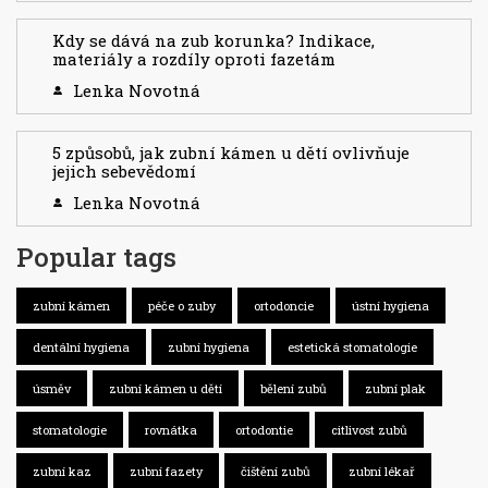
Kdy se dává na zub korunka? Indikace,
materiály a rozdíly oproti fazetám
Lenka Novotná
5 způsobů, jak zubní kámen u dětí ovlivňuje
jejich sebevědomí
Lenka Novotná
Popular tags
zubní kámen
péče o zuby
ortodoncie
ústní hygiena
dentální hygiena
zubní hygiena
estetická stomatologie
úsměv
zubní kámen u dětí
bělení zubů
zubní plak
stomatologie
rovnátka
ortodontie
citlivost zubů
zubní kaz
zubní fazety
čištění zubů
zubní lékař