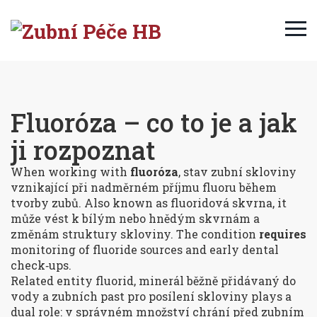
Fluoróza – co to je a jak
ji rozpoznat
When working with
fluoróza
,
stav zubní skloviny
vznikající při nadměrném příjmu fluoru během
tvorby zubů
. Also known as
fluoridová skvrna
, it
může vést k bílým nebo hnědým skvrnám a
změnám struktury skloviny
. The condition
requires
monitoring of fluoride sources and early dental
check‑ups.
Related entity
fluorid
,
minerál běžně přidávaný do
vody a zubních past pro posílení skloviny
plays a
dual role: v správném množství chrání před zubním