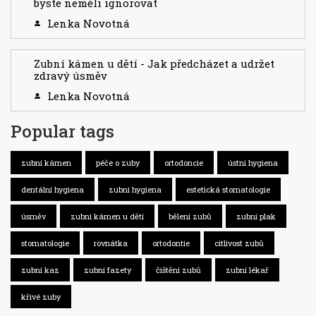
byste neměli ignorovat
Lenka Novotná
Zubní kámen u dětí - Jak předcházet a udržet
zdravý úsměv
Lenka Novotná
Popular tags
zubní kámen
péče o zuby
ortodoncie
ústní hygiena
dentální hygiena
zubní hygiena
estetická stomatologie
úsměv
zubní kámen u dětí
bělení zubů
zubní plak
stomatologie
rovnátka
ortodontie
citlivost zubů
zubní kaz
zubní fazety
čištění zubů
zubní lékař
křivé zuby