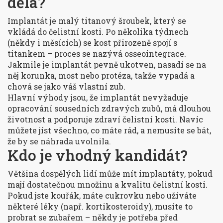
dělá?
Implantát je malý titanový šroubek, který se
vkládá do čelistní kosti. Po několika týdnech
(někdy i měsících) se kost přirozeně spojí s
titankem – proces se nazývá osseointegrace.
Jakmile je implantát pevně ukotven, nasadí se na
něj korunka, most nebo protéza, takže vypadá a
chová se jako váš vlastní zub.
Hlavní výhody jsou, že implantát nevyžaduje
opracování sousedních zdravých zubů, má dlouhou
životnost a podporuje zdraví čelistní kosti. Navíc
můžete jíst všechno, co máte rád, a nemusíte se bát,
že by se náhrada uvolnila.
Kdo je vhodný kandidát?
Většina dospělých lidí může mít implantáty, pokud
mají dostatečnou množinu a kvalitu čelistní kosti.
Pokud jste kouřák, máte cukrovku nebo užíváte
některé léky (např. kortikosteroidy), musíte to
probrat se zubařem – někdy je potřeba před