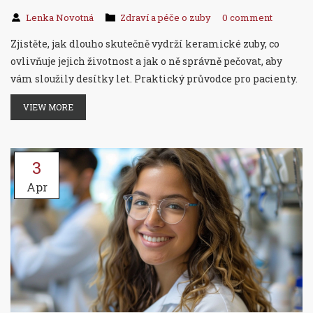
Lenka Novotná
Zdraví a péče o zuby
0 comment
Zjistěte, jak dlouho skutečně vydrží keramické zuby, co
ovlivňuje jejich životnost a jak o ně správně pečovat, aby
vám sloužily desítky let. Praktický průvodce pro pacienty.
VIEW MORE
3
Apr