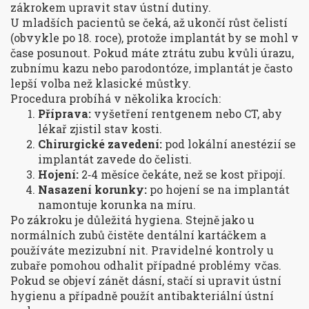
zákrokem upravit stav ústní dutiny.
U mladších pacientů se čeká, až ukončí růst čelistí
(obvykle po 18. roce), protože implantát by se mohl v
čase posunout. Pokud máte ztrátu zubu kvůli úrazu,
zubnímu kazu nebo parodontóze, implantát je často
lepší volba než klasické můstky.
Procedura probíhá v několika krocích:
Příprava:
vyšetření rentgenem nebo CT, aby
lékař zjistil stav kosti.
Chirurgické zavedení:
pod lokální anestézií se
implantát zavede do čelisti.
Hojení:
2‑4 měsíce čekáte, než se kost připojí.
Nasazení korunky:
po hojení se na implantát
namontuje korunka na míru.
Po zákroku je důležitá hygiena. Stejně jako u
normálních zubů čistěte dentální kartáčkem a
používáte mezizubní nit. Pravidelné kontroly u
zubaře pomohou odhalit případné problémy včas.
Pokud se objeví zánět dásní, stačí si upravit ústní
hygienu a případně použít antibakteriální ústní