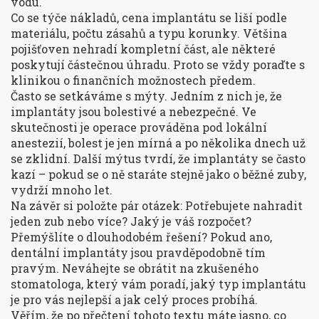
vodu.
Co se týče nákladů, cena implantátu se liší podle
materiálu, počtu zásahů a typu korunky. Většina
pojišťoven nehradí kompletní část, ale některé
poskytují částečnou úhradu. Proto se vždy poraďte s
klinikou o finančních možnostech předem.
Často se setkáváme s mýty. Jedním z nich je, že
implantáty jsou bolestivé a nebezpečné. Ve
skutečnosti je operace prováděna pod lokální
anestezií, bolest je jen mírná a po několika dnech už
se zklidní. Další mýtus tvrdí, že implantáty se často
kazí – pokud se o ně staráte stejně jako o běžné zuby,
vydrží mnoho let.
Na závěr si položte pár otázek: Potřebujete nahradit
jeden zub nebo více? Jaký je váš rozpočet?
Přemýšlíte o dlouhodobém řešení? Pokud ano,
dentální implantáty jsou pravděpodobně tím
pravým. Neváhejte se obrátit na zkušeného
stomatologa, který vám poradí, jaký typ implantátu
je pro vás nejlepší a jak celý proces probíhá.
Věřím, že po přečtení tohoto textu máte jasno, co