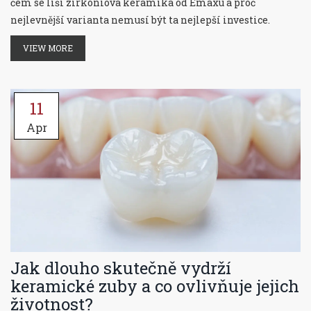
čem se liší zirkoniová keramika od Emaxu a proč
nejlevnější varianta nemusí být ta nejlepší investice.
VIEW MORE
11
Apr
Jak dlouho skutečně vydrží
keramické zuby a co ovlivňuje jejich
životnost?