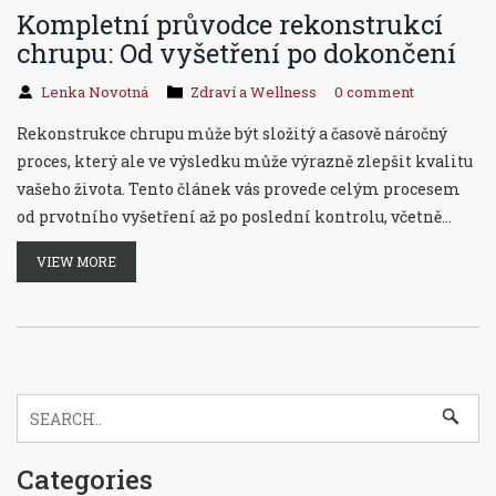
Kompletní průvodce rekonstrukcí
chrupu: Od vyšetření po dokončení
Lenka Novotná
Zdraví a Wellness
0 comment
Rekonstrukce chrupu může být složitý a časově náročný
proces, který ale ve výsledku může výrazně zlepšit kvalitu
vašeho života. Tento článek vás provede celým procesem
od prvotního vyšetření až po poslední kontrolu, včetně
informací o různých metodách a materiálech. Zjistíte,
VIEW MORE
jaké faktory ovlivňují cenovou dostupnost a další aspekty
léčby. Článek také nabízí rady, jak se o rekonstruovaný
chrup starat, aby vydržel co nejdéle.
Categories