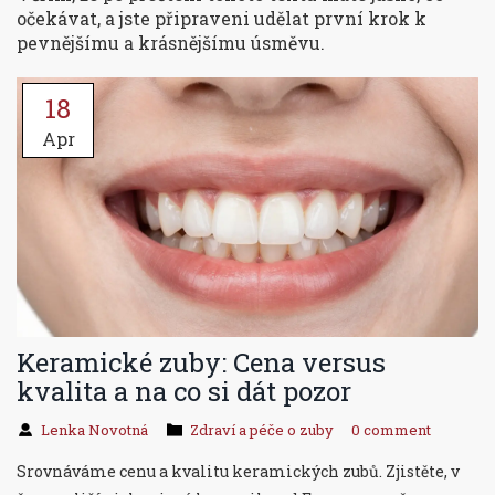
očekávat, a jste připraveni udělat první krok k
pevnějšímu a krásnějšímu úsměvu.
18
Apr
Keramické zuby: Cena versus
kvalita a na co si dát pozor
Lenka Novotná
Zdraví a péče o zuby
0 comment
Srovnáváme cenu a kvalitu keramických zubů. Zjistěte, v