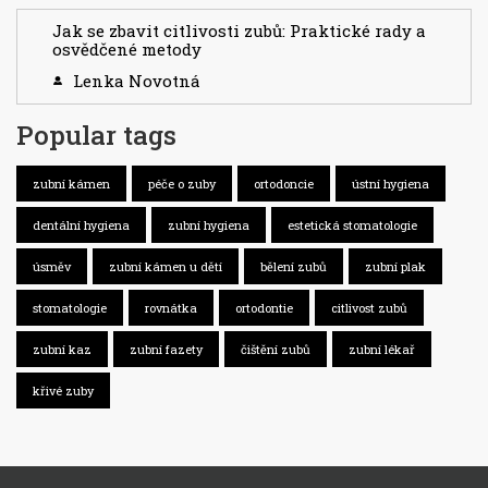
Jak se zbavit citlivosti zubů: Praktické rady a
osvědčené metody
Lenka Novotná
Popular tags
zubní kámen
péče o zuby
ortodoncie
ústní hygiena
dentální hygiena
zubní hygiena
estetická stomatologie
úsměv
zubní kámen u dětí
bělení zubů
zubní plak
stomatologie
rovnátka
ortodontie
citlivost zubů
zubní kaz
zubní fazety
čištění zubů
zubní lékař
křivé zuby