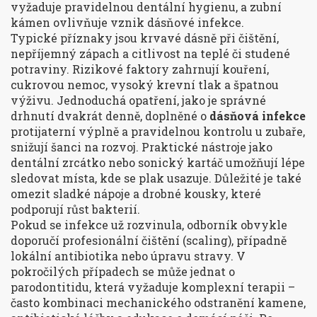
vyžaduje pravidelnou dentální hygienu, a zubní
kámen ovlivňuje vznik dásňové infekce.
Typické příznaky jsou krvavé dásně při čištění,
nepříjemný zápach a citlivost na teplé či studené
potraviny. Rizikové faktory zahrnují kouření,
cukrovou nemoc, vysoký krevní tlak a špatnou
výživu. Jednoduchá opatření, jako je správné
drhnutí dvakrát denně, doplněné o
dásňová infekce
protijaterní výplně a pravidelnou kontrolu u zubaře,
snižují šanci na rozvoj. Praktické nástroje jako
dentální zrcátko nebo sonický kartáč umožňují lépe
sledovat místa, kde se plak usazuje. Důležité je také
omezit sladké nápoje a drobné kousky, které
podporují růst bakterií.
Pokud se infekce už rozvinula, odborník obvykle
doporučí profesionální čištění (scaling), případně
lokální antibiotika nebo úpravu stravy. V
pokročilých případech se může jednat o
parodontitidu, která vyžaduje komplexní terapii –
často kombinaci mechanického odstranění kamene,