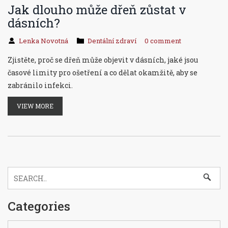
Jak dlouho může dřeň zůstat v
dásních?
Lenka Novotná
Dentální zdraví
0 comment
Zjistěte, proč se dřeň může objevit v dásních, jaké jsou
časové limity pro ošetření a co dělat okamžitě, aby se
zabránilo infekci.
VIEW MORE
Categories