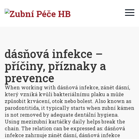
dásňová infekce –
příčiny, příznaky a
prevence
When working with
dásňová infekce
,
zánět dásní,
který vzniká kvůli bakteriálnímu plaku a může
způsobit krvácení, otok nebo bolest
. Also known as
parodontitida
, it typically starts when
zubní kámen
is not removed by adequate
dentální hygiena
.
Using
mezizubní kartáčky
daily helps break the
chain. The relation can be expressed as: dásňová
infekce zahrnuje zánět dásní, dásňová infekce